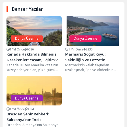
Benzer Yazılar
Dünya Üzerine
Dünya Üzerine
1 Yıl Önce
6086
1 Yıl Önce
8235
Kanada Hakkında Bilmeniz
Marmaris Söğüt Köyü:
Gerekenler: Yaşam, Eğitim ve
Sakinliğin ve Lezzetin
Kanada, Kuzey Amerika kıtasının
Marmaris'in kalabalığından
Kültür
Buluşma Noktası
kuzeyinde yer alan, yüzölçümü
uzaklaşmak, Ege ve Akdeniz'in
bakımından dünyanın en büyük
huzur dolu kollarında dinlenmek
ikinci ülkesidir. 10...
mi istiyorsunuz? O zaman
rotanızı...
Dünya Üzerine
1 Yıl Önce
9384
Dresden Şehir Rehberi:
Saksonya’nın İncisi
Dresden, Almanya'nın Saksonya