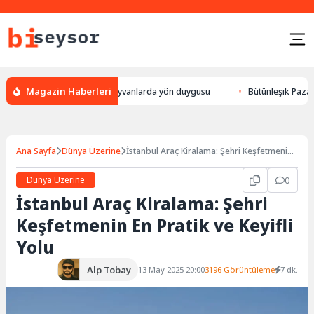
Magazin Haberleri
r, leylek yön bulması, hayvanlarda yön duygusu
Bütünleşik Pazarlama: 
Ana Sayfa
Dünya Üzerine
İstanbul Araç Kiralama: Şehri Keşfetmenin
En Pratik ve Keyifli Yolu
Dünya Üzerine
0
İstanbul Araç Kiralama: Şehri
Keşfetmenin En Pratik ve Keyifli
Yolu
Alp Tobay
13 May 2025 20:00
3196 Görüntüleme
7 dk.