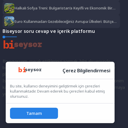
Lezzet Şöleni
Halkalı Sofya Treni: Bulgaristan’a Keyifli ve Ekonomik Bir
Yolculuk
Euro Kullanmadan Gezebileceğiniz Avrupa Ülkeleri: Bütçe
Dostu Rotalar
Biseysor soru cevap ve içerik platformu
Biseysor.com, merak ettiklerinizi sormak, bilgi alışverişinde
bulunmak ve fikirlerinizi paylaşmak için bir araya geldiğimiz bir
Çerez Bilgilendirmesi
platformdur.
İster kayıtlı bir kullanıcı olarak topluluğumuza katılın, ister anonim
Bu site, kullanıcı deneyimini geliştirmek için çerezleri
kalarak sorularınızı yöneltin; burada her türlü soruya ve tartışmaya
kullanmaktadır. Devam ederek bu çerezleri kabul etmiş
yer var. Bilgiyi keşfetmek ve paylaşmak için bize katılın!
olursunuz.
Tamam