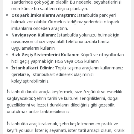
saatlerinde çok yoğun olabilir. Bu nedenle, seyahatlerinizi
mümkünse bu saatlerin dışına planlayın.
Otopark İmkanlarını Araştırın:
İstanbul’da park yeri
bulmak zor olabilir. Gitmek istediğiniz yerlerdeki otopark
imkanlarını önceden araştırın.
Navigasyon Kullanın:
İstanbul’da yolunuzu bulmak için
navigasyon cihazı veya akıllı telefonunuzdaki harita
uygulamalarını kullanın.
Hızlı Geçiş Sistemlerini Kullanın:
Köprü ve otoyollardan
hızlı geçiş yapmak için HGS veya OGS kullanın.
İstanbulkart Edinin:
Toplu taşıma araçlarını kullanmanız
gerekirse, İstanbulkart edinerek ulaşımınızı
kolaylaştırabilirsiniz.
İstanbul’u kiralık araçla keşfetmek, size özgürlük ve esneklik
sağlayacaktır. Şehrin tarihi ve kültürel zenginliklerini, doğal
güzelliklerini ve lezzet duraklarını dilediğiniz gibi gezebilir,
unutulmaz anılar biriktirebilirsiniz.
İstanbul’da araç kiralamak, şehri keşfetmenin en pratik ve
keyifli yoludur. İster iş seyahati, ister tatil amaçlı olsun, kiralık