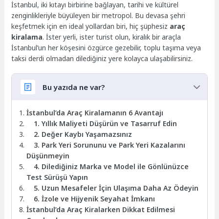
İstanbul, iki kıtayı birbirine bağlayan, tarihi ve kültürel
zenginlikleriyle büyüleyen bir metropol. Bu devasa şehri
keşfetmek için en ideal yollardan biri, hiç şüphesiz
araç
kiralama
. İster yerli, ister turist olun, kiralık bir araçla
İstanbul’un her köşesini özgürce gezebilir, toplu taşıma veya
taksi derdi olmadan dilediğiniz yere kolayca ulaşabilirsiniz.
Bu yazıda ne var?
İstanbul’da Araç Kiralamanın 6 Avantajı
1. Yıllık Maliyeti Düşürün ve Tasarruf Edin
2. Değer Kaybı Yaşamazsınız
3. Park Yeri Sorununu ve Park Yeri Kazalarını
Düşünmeyin
4. Dilediğiniz Marka ve Model ile Gönlünüzce
Test Sürüşü Yapın
5. Uzun Mesafeler İçin Ulaşıma Daha Az Ödeyin
6. İzole ve Hijyenik Seyahat İmkanı
İstanbul’da Araç Kiralarken Dikkat Edilmesi