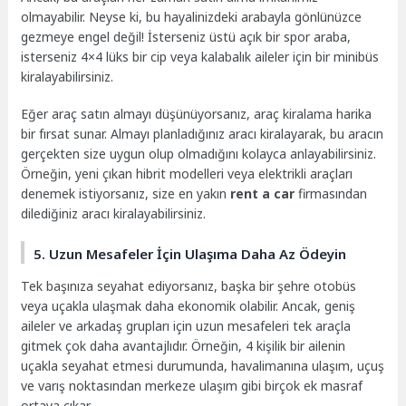
olmayabilir. Neyse ki, bu hayalinizdeki arabayla gönlünüzce
gezmeye engel değil! İsterseniz üstü açık bir spor araba,
isterseniz 4×4 lüks bir cip veya kalabalık aileler için bir minibüs
kiralayabilirsiniz.
Eğer araç satın almayı düşünüyorsanız, araç kiralama harika
bir fırsat sunar. Almayı planladığınız aracı kiralayarak, bu aracın
gerçekten size uygun olup olmadığını kolayca anlayabilirsiniz.
Örneğin, yeni çıkan hibrit modelleri veya elektrikli araçları
denemek istiyorsanız, size en yakın
rent a car
firmasından
dilediğiniz aracı kiralayabilirsiniz.
5. Uzun Mesafeler İçin Ulaşıma Daha Az Ödeyin
Tek başınıza seyahat ediyorsanız, başka bir şehre otobüs
veya uçakla ulaşmak daha ekonomik olabilir. Ancak, geniş
aileler ve arkadaş grupları için uzun mesafeleri tek araçla
gitmek çok daha avantajlıdır. Örneğin, 4 kişilik bir ailenin
uçakla seyahat etmesi durumunda, havalimanına ulaşım, uçuş
ve varış noktasından merkeze ulaşım gibi birçok ek masraf
ortaya çıkar.