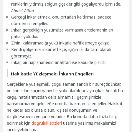
renklerini yitirmiş solgun çiçekler gibi çoğalıyordu içimizde.
Ahmet Altan
Gerçeği inkar etmek, onu ortadan kaldırmaz, sadece
görmemizi engeller.
İnkar, gerçekliğin yüzümüze vurmasını ertelemenin en
pahalı yoludur.
Zihin, kaldıramadığı yükü inkarla hafifletmeye çalışır.
Kendi gölgemizi inkar ettikçe, ışığımızı da tam olarak
göremeyiz.
İnkar, bir hapishanedir; anahtarı ise kabulde gizlidir.
Hakikatle Yüzleşmek: İnkarın Engelleri
Gerçeklerle yüzleşmek, çoğu zaman sancılı bir süreçtir. İnkar,
bu sancıdan kaçınmanın bir yolu olarak ortaya çıkar. Ancak bu
kaçış, hatalarımızdan ders almamızı, geçmişimizle
barışmamızı ve geleceğe umutla bakmamızı engeller. Hakikat,
ne kadar acı olursa olsun, kişisel dönüşümün ve
özgürleşmenin yegane yoludur. Bu konuda daha fazla bilgi
edinmek için
doğruluk sözleri
üzerine yazılmış makalemizi
inceleyebilirsiniz.