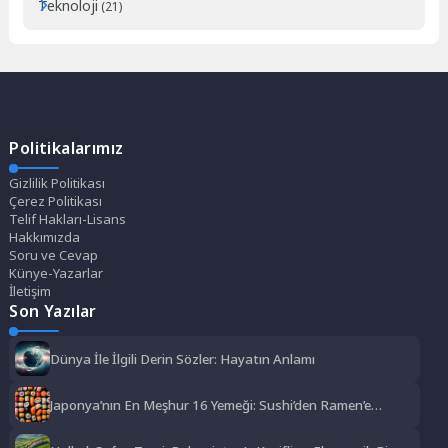
Teknoloji
(21)
Politikalarımız
Gizlilik Politikası
Çerez Politikası
Telif Hakları-Lisans
Hakkımızda
Soru ve Cevap
Künye-Yazarlar
İletişim
Son Yazılar
Dünya İle İlgili Derin Sözler: Hayatın Anlamı
Japonya’nın En Meşhur 16 Yemeği: Sushi’den Ramen’e
Lezzet Şöleni