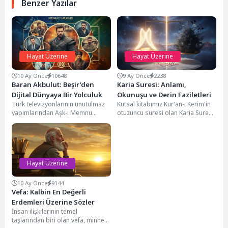
Benzer Yazılar
Hayat Üzerine
Hayat Üzerine
10 Ay Önce
10648
9 Ay Önce
2238
Baran Akbulut: Beşir’den
Karia Suresi: Anlamı,
Dijital Dünyaya Bir Yolculuk
Okunuşu ve Derin Faziletleri
Türk televizyonlarının unutulmaz
Kutsal kitabımız Kur'an-ı Kerim'in
yapımlarından Aşk-ı Memnu
otuzuncu suresi olan Karia Suresi,
dizisinin 'Beşir' karakteriyle
adını "yürekleri hoplatan büyük
hafızalara kazınan Baran Akbulut,
felaket" anlamına...
son dönemde...
Hayat Üzerine
10 Ay Önce
9144
Vefa: Kalbin En Değerli
Erdemleri Üzerine Sözler
İnsan ilişkilerinin temel
taşlarından biri olan vefa, minnet,