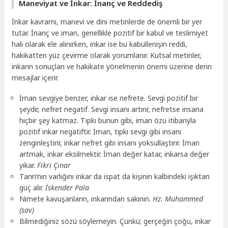
Maneviyat ve İnkar: İnanç ve Reddediş
İnkar kavramı, manevi ve dini metinlerde de önemli bir yer
tutar. İnanç ve iman, genellikle pozitif bir kabul ve teslimiyet
hali olarak ele alınırken, inkar ise bu kabullenişin reddi,
hakikatten yüz çevirme olarak yorumlanır. Kutsal metinler,
inkarın sonuçları ve hakikate yönelmenin önemi üzerine derin
mesajlar içerir.
İman sevgiye benzer, inkar ise nefrete. Sevgi pozitif bir
şeydir, nefret negatif. Sevgi insanı artırır, nefretse insana
hiçbir şey katmaz. Tıpkı bunun gibi, iman özü itibarıyla
pozitif inkar negatiftir. İman, tıpkı sevgi gibi insanı
zenginleştirir, inkar nefret gibi insanı yoksullaştırır. İman
artmak, inkar eksilmektir. İman değer katar, inkarsa değer
yıkar.
Fikri Çınar
Tanrı’nın varlığını inkar da ispat da kişinin kalbindeki ışıktan
güç alır.
İskender Pala
Nimete kavuşanların, inkarından sakının.
Hz. Muhammed
(sav)
Bilmediğiniz sözü söylemeyin. Çünkü; gerçeğin çoğu, inkar