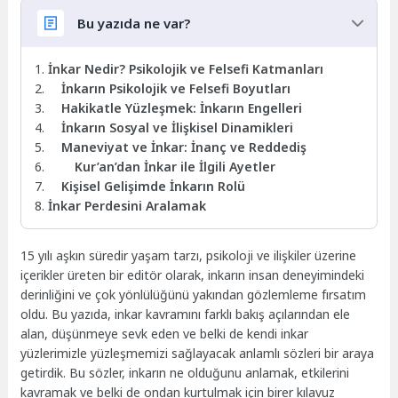
Bu yazıda ne var?
İnkar Nedir? Psikolojik ve Felsefi Katmanları
İnkarın Psikolojik ve Felsefi Boyutları
Hakikatle Yüzleşmek: İnkarın Engelleri
İnkarın Sosyal ve İlişkisel Dinamikleri
Maneviyat ve İnkar: İnanç ve Reddediş
Kur’an’dan İnkar ile İlgili Ayetler
Kişisel Gelişimde İnkarın Rolü
İnkar Perdesini Aralamak
15 yılı aşkın süredir yaşam tarzı, psikoloji ve ilişkiler üzerine
içerikler üreten bir editör olarak, inkarın insan deneyimindeki
derinliğini ve çok yönlülüğünü yakından gözlemleme fırsatım
oldu. Bu yazıda, inkar kavramını farklı bakış açılarından ele
alan, düşünmeye sevk eden ve belki de kendi inkar
yüzlerimizle yüzleşmemizi sağlayacak anlamlı sözleri bir araya
getirdik. Bu sözler, inkarın ne olduğunu anlamak, etkilerini
kavramak ve belki de ondan kurtulmak için birer kılavuz