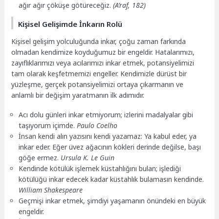
ağır ağır çöküşe götüreceğiz.
(A’raf, 182)
Kişisel Gelişimde İnkarın Rolü
Kişisel gelişim yolculuğunda inkar, çoğu zaman farkında
olmadan kendimize koyduğumuz bir engeldir. Hatalarımızı,
zayıflıklarımızı veya acılarımızı inkar etmek, potansiyelimizi
tam olarak keşfetmemizi engeller. Kendimizle dürüst bir
yüzleşme, gerçek potansiyelimizi ortaya çıkarmanın ve
anlamlı bir değişim yaratmanın ilk adımıdır.
Acı dolu günleri inkar etmiyorum; izlerini madalyalar gibi
taşıyorum içimde.
Paulo Coelho
İnsan kendi alın yazısını kendi yazamaz: Ya kabul eder, ya
inkar eder. Eğer üvez ağacının kökleri derinde değilse, başı
göğe ermez.
Ursula K. Le Guin
Kendinde kötülük işlemek küstahlığını bulan; işlediği
kötülüğü inkar edecek kadar küstahlık bulamasın kendinde.
William Shakespeare
Geçmişi inkar etmek, şimdiyi yaşamanın önündeki en büyük
engeldir.