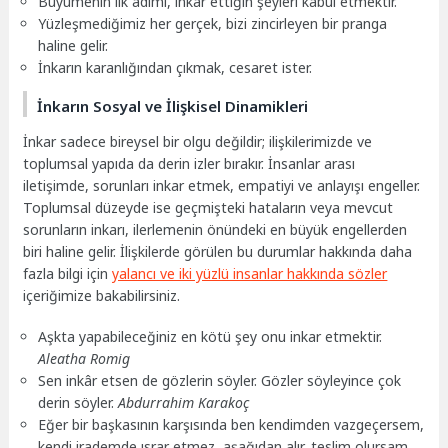
Büyümenin ilk adımı, inkar ettiğin şeyleri kabul etmektir.
Yüzleşmediğimiz her gerçek, bizi zincirleyen bir pranga
haline gelir.
İnkarın karanlığından çıkmak, cesaret ister.
İnkarın Sosyal ve İlişkisel Dinamikleri
İnkar sadece bireysel bir olgu değildir; ilişkilerimizde ve
toplumsal yapıda da derin izler bırakır. İnsanlar arası
iletişimde, sorunları inkar etmek, empatiyi ve anlayışı engeller.
Toplumsal düzeyde ise geçmişteki hataların veya mevcut
sorunların inkarı, ilerlemenin önündeki en büyük engellerden
biri haline gelir. İlişkilerde görülen bu durumlar hakkında daha
fazla bilgi için
yalancı ve iki yüzlü insanlar hakkında sözler
içeriğimize bakabilirsiniz.
Aşkta yapabileceğiniz en kötü şey onu inkar etmektir.
Aleatha Romig
Sen inkâr etsen de gözlerin söyler. Gözler söyleyince çok
derin söyler.
Abdurrahim Karakoç
Eğer bir başkasının karşısında ben kendimden vazgeçersem,
kendi irademde ısrar etmez, aşağıdan alır, teslim olursam