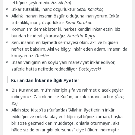
ettiğiniz şeylerdedir.
Hz. Ali (ra)
İnkar tutsaklık, inanç özgürlüktür.
Sezai Karakoç
Allah’a inanan insanın özgür olduğuna inanıyorum. İnkâr
tutsaklık, inanç özgürlüktür.
Sezai Karakoç
Komünizm demek ister ki, herkes kendini inkar etsin; biz
bundan bir ideal çıkaracağız.
Nurettin Topçu
Sen, insanın en kıymetli sermayesi olan, akıl ve bilgiden
nefret et bakalım. Akıl ve bilgiyi inkâr eden adam, imanını da
koruyamaz.
Goethe
İnsan varlığının en soylu yanı maneviyat inkâr ediliyor;
zaferle hatta nefretle reddediliyor.
Dostoyevski
Kur’an’dan İnkar ile İlgili Ayetler
Biz Kur’an’dan, mü’minler için şifa ve rahmet olacak şeyler
indiriyoruz. Zalimlerin ise Kur’an, ancak zararını artırır.
(İsra,
82)
Allah size Kitap’ta (Kur’an’da) “Allah’ın âyetlerinin inkâr
edildiğini ve onlarla alay edildiğini işittiğiniz zaman, başka
bir söze geçmedikleri müddetçe, onlarla oturmayın, aksi
hâlde siz de onlar gibi olursunuz” diye hüküm indirmiştir.