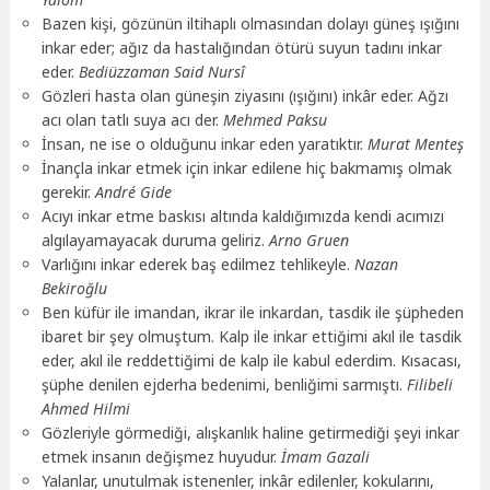
Bazen kişi, gözünün iltihaplı olmasından dolayı güneş ışığını
inkar eder; ağız da hastalığından ötürü suyun tadını inkar
eder.
Bediüzzaman Said Nursî
Gözleri hasta olan güneşin ziyasını (ışığını) inkâr eder. Ağzı
acı olan tatlı suya acı der.
Mehmed Paksu
İnsan, ne ise o olduğunu inkar eden yaratıktır.
Murat Menteş
İnançla inkar etmek için inkar edilene hiç bakmamış olmak
gerekir.
André Gide
Acıyı inkar etme baskısı altında kaldığımızda kendi acımızı
algılayamayacak duruma geliriz.
Arno Gruen
Varlığını inkar ederek baş edilmez tehlikeyle.
Nazan
Bekiroğlu
Ben küfür ile imandan, ikrar ile inkardan, tasdik ile şüpheden
ibaret bir şey olmuştum. Kalp ile inkar ettiğimi akıl ile tasdik
eder, akıl ile reddettiğimi de kalp ile kabul ederdim. Kısacası,
şüphe denilen ejderha bedenimi, benliğimi sarmıştı.
Filibeli
Ahmed Hilmi
Gözleriyle görmediği, alışkanlık haline getirmediği şeyi inkar
etmek insanın değişmez huyudur.
İmam Gazali
Yalanlar, unutulmak istenenler, inkâr edilenler, kokularını,