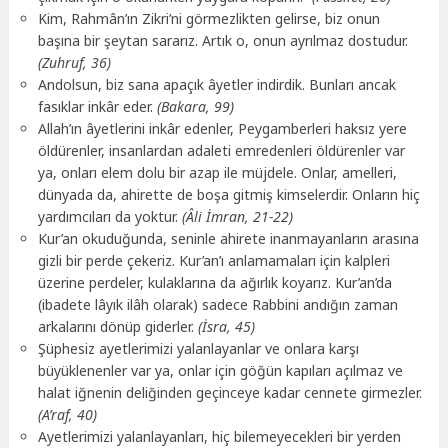
Kim, Rahmân’ın Zikri’ni görmezlikten gelirse, biz onun
başına bir şeytan sararız. Artık o, onun ayrılmaz dostudur.
(Zuhruf, 36)
Andolsun, biz sana apaçık âyetler indirdik. Bunları ancak
fasıklar inkâr eder.
(Bakara, 99)
Allah’ın âyetlerini inkâr edenler, Peygamberleri haksız yere
öldürenler, insanlardan adaleti emredenleri öldürenler var
ya, onları elem dolu bir azap ile müjdele. Onlar, amelleri,
dünyada da, ahirette de boşa gitmiş kimselerdir. Onların hiç
yardımcıları da yoktur.
(Âli İmran, 21-22)
Kur’an okuduğunda, seninle ahirete inanmayanların arasına
gizli bir perde çekeriz. Kur’an’ı anlamamaları için kalpleri
üzerine perdeler, kulaklarına da ağırlık koyarız. Kur’an’da
(ibadete lâyık ilâh olarak) sadece Rabbini andığın zaman
arkalarını dönüp giderler.
(İsra, 45)
Şüphesiz ayetlerimizi yalanlayanlar ve onlara karşı
büyüklenenler var ya, onlar için göğün kapıları açılmaz ve
halat iğnenin deliğinden geçinceye kadar cennete girmezler.
(A’raf, 40)
Ayetlerimizi yalanlayanları, hiç bilemeyecekleri bir yerden