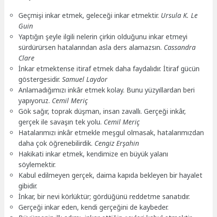
Geçmişi inkar etmek, geleceği inkar etmektir.
Ursula K. Le
Guin
Yaptığın şeyle ilgili nelerin çirkin olduğunu inkar etmeyi
sürdürürsen hatalarından asla ders alamazsın.
Cassandra
Clare
İnkar etmektense itiraf etmek daha faydalıdır. İtiraf gücün
göstergesidir.
Samuel Laydor
Anlamadığımızı inkâr etmek kolay. Bunu yüzyıllardan beri
yapıyoruz.
Cemil Meriç
Gök sağır, toprak düşman, insan zavallı. Gerçeği inkâr,
gerçek ile savaşın tek yolu.
Cemil Meriç
Hatalarımızı inkâr etmekle meşgul olmasak, hatalarımızdan
daha çok öğrenebilirdik.
Cengiz Erşahin
Hakikati inkar etmek, kendimize en büyük yalanı
söylemektir.
Kabul edilmeyen gerçek, daima kapıda bekleyen bir hayalet
gibidir.
İnkar, bir nevi körlüktür; gördüğünü reddetme sanatıdır.
Gerçeği inkar eden, kendi gerçeğini de kaybeder.