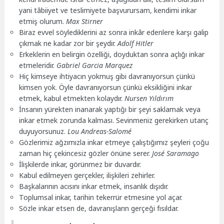
yani tâbiiyet ve teslimiyete başvurursam, kendimi inkar
etmiş olurum.
Max Stirner
Biraz evvel söylediklerini az sonra inkâr edenlere karşı galip
çıkmak ne kadar zor bir şeydir.
Adolf Hitler
Erkeklerin en belirgin özelliği, doyduktan sonra açlığı inkar
etmeleridir.
Gabriel Garcia Marquez
Hiç kimseye ihtiyacın yokmuş gibi davranıyorsun çünkü
kimsen yok. Öyle davranıyorsun çünkü eksikliğini inkar
etmek, kabul etmekten kolaydır.
Nursen Yıldırım
İnsanın yürekten inanarak yaptığı bir şeyi saklamak veya
inkar etmek zorunda kalması. Sevinmeniz gerekirken utanç
duyuyorsunuz.
Lou Andreas-Salomé
Gözlerimiz ağzımızla inkar etmeye çalıştığımız şeyleri çoğu
zaman hiç çekincesiz gözler önüne serer.
José Saramago
İlişkilerde inkar, görünmez bir duvardır.
Kabul edilmeyen gerçekler, ilişkileri zehirler.
Başkalarının acısını inkar etmek, insanlık dışıdır.
Toplumsal inkar, tarihin tekerrür etmesine yol açar.
Sözle inkar etsen de, davranışların gerçeği fısıldar.