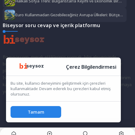
Halkalı Sofya Treni: Bulgaristan’a Keyifli ve Ekonomik Bir
Yolculuk
Euro Kullanmadan Gezebileceğiniz Avrupa Ülkeleri: Bütçe
Dostu Rotalar
Biseysor soru cevap ve içerik platformu
Biseysor.com, merak ettiklerinizi sormak, bilgi alışverişinde
bulunmak ve fikirlerinizi paylaşmak için bir araya geldiğimiz bir
Çerez Bilgilendirmesi
platformdur.
İster kayıtlı bir kullanıcı olarak topluluğumuza katılın, ister anonim
Bu site, kullanıcı deneyimini geliştirmek için çerezleri
kalarak sorularınızı yöneltin; burada her türlü soruya ve tartışmaya
kullanmaktadır. Devam ederek bu çerezleri kabul etmiş
yer var. Bilgiyi keşfetmek ve paylaşmak için bize katılın!
olursunuz.
Tamam