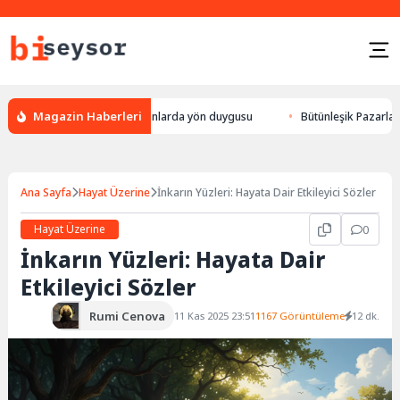
Magazin Haberleri
ylek yön bulması, hayvanlarda yön duygusu
Bütünleşik Pazarlama: Marka
Ana Sayfa
Hayat Üzerine
İnkarın Yüzleri: Hayata Dair Etkileyici Sözler
Hayat Üzerine
0
İnkarın Yüzleri: Hayata Dair
Etkileyici Sözler
Rumi Cenova
11 Kas 2025 23:51
1167 Görüntüleme
12 dk.