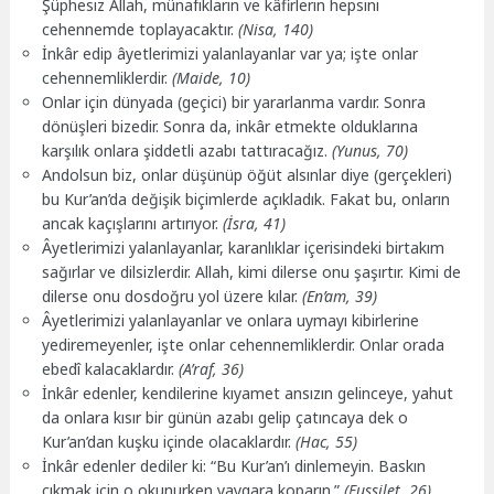
Şüphesiz Allah, münafıkların ve kâfirlerin hepsini
cehennemde toplayacaktır.
(Nisa, 140)
İnkâr edip âyetlerimizi yalanlayanlar var ya; işte onlar
cehennemliklerdir.
(Maide, 10)
Onlar için dünyada (geçici) bir yararlanma vardır. Sonra
dönüşleri bizedir. Sonra da, inkâr etmekte olduklarına
karşılık onlara şiddetli azabı tattıracağız.
(Yunus, 70)
Andolsun biz, onlar düşünüp öğüt alsınlar diye (gerçekleri)
bu Kur’an’da değişik biçimlerde açıkladık. Fakat bu, onların
ancak kaçışlarını artırıyor.
(İsra, 41)
Âyetlerimizi yalanlayanlar, karanlıklar içerisindeki birtakım
sağırlar ve dilsizlerdir. Allah, kimi dilerse onu şaşırtır. Kimi de
dilerse onu dosdoğru yol üzere kılar.
(En’am, 39)
Âyetlerimizi yalanlayanlar ve onlara uymayı kibirlerine
yediremeyenler, işte onlar cehennemliklerdir. Onlar orada
ebedî kalacaklardır.
(A’raf, 36)
İnkâr edenler, kendilerine kıyamet ansızın gelinceye, yahut
da onlara kısır bir günün azabı gelip çatıncaya dek o
Kur’an’dan kuşku içinde olacaklardır.
(Hac, 55)
İnkâr edenler dediler ki: “Bu Kur’an’ı dinlemeyin. Baskın
çıkmak için o okunurken yaygara koparın.”
(Fussilet, 26)