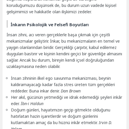
koruduğumuzu düşünsek de, bu durum uzun vadede kişisel
gelişimimizi ve hakikatle olan ilişkimizi zedeler.
İnkarın Psikolojik ve Felsefi Boyutları
İnsan zihni, acı veren gerçeklerle başa çıkmak için çeşitli
mekanizmalar geliştirir. İnkar, bu mekanizmaların en temel ve
yaygın olanlarından biridir. Gerçekliği çarpıtır, kabul edilemez
duyguları bastırır ve kişinin kendini geçici bir güvenliğe almasını
sağlar. Ancak bu durum, bireyin kendi içsel doğruluğundan
uzaklaşmasına neden olabilir.
İnsan zihninin ilkel ego savunma mekanizması, beynin
kaldıramayacağı kadar fazla stres üreten tüm gerçekleri
reddeder. Buna inkar denir.
Dan Brown
Her akıl, gücünün yetmediği ve idrak edemediği şeyleri inkâr
eder.
İbn-i Haldun
Doğum günleri, hayatımızın geçip gitmekte olduğunu
hatırlatan hazin işaretlerdir ve doğum günlerini
kutlamaktan amaç da bu hüznü inkâr etmektir.
Irvin D.
Yalom