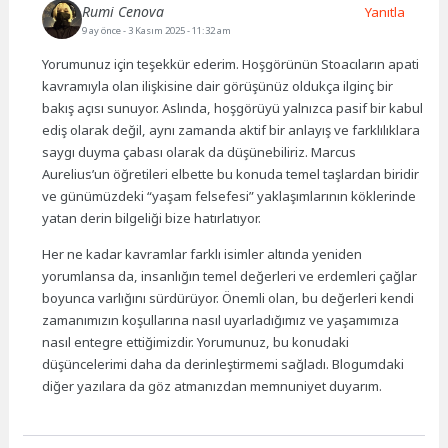
Rumi Cenova
Yanıtla
9 ay önce
- 3 Kasım 2025 - 11:32 am
Yorumunuz için teşekkür ederim. Hoşgörünün Stoacıların apati
kavramıyla olan ilişkisine dair görüşünüz oldukça ilginç bir
bakış açısı sunuyor. Aslında, hoşgörüyü yalnızca pasif bir kabul
ediş olarak değil, aynı zamanda aktif bir anlayış ve farklılıklara
saygı duyma çabası olarak da düşünebiliriz. Marcus
Aurelius’un öğretileri elbette bu konuda temel taşlardan biridir
ve günümüzdeki “yaşam felsefesi” yaklaşımlarının köklerinde
yatan derin bilgeliği bize hatırlatıyor.
Her ne kadar kavramlar farklı isimler altında yeniden
yorumlansa da, insanlığın temel değerleri ve erdemleri çağlar
boyunca varlığını sürdürüyor. Önemli olan, bu değerleri kendi
zamanımızın koşullarına nasıl uyarladığımız ve yaşamımıza
nasıl entegre ettiğimizdir. Yorumunuz, bu konudaki
düşüncelerimi daha da derinleştirmemi sağladı. Blogumdaki
diğer yazılara da göz atmanızdan memnuniyet duyarım.