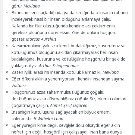
görür.
Mevlana
Bir insan seni suçladığında ya da kırdığında o insanın ruhunu
inceleyerek nasıl bir insan olduğunu anlamaya çalış.
Kafanda bir fikir oluştuğunda kendine acı çektirmenin
gereksiz olduğunu göreceksin. Yine de onlara hoşgörü
göster.
Marcus Aurelius
Karşımızdakinin yalnızca kendi budalalığımız, kusurumuz ve
kötülüğümüz olduğunu akıldan çıkarmayarak her insan
budalalığına, kusuruna ve kötülüğüne hoşgörülü bir şekilde
yaklaşmalıyız.
Arthur Schopenhauer
Zaten iyilik aradı mı insanda kötülük kalmaz ki.
Mevlana
Eğer öfkeni aklınla yenemiyorsan, kendini insandan sayma.
Voltaire
Hoşgörünüz azsa tahammülsüzlüğünüz çoğalır,
dostluğunuz azsa düşmanlığınız çoğalır. Siz, olumlu olanları
çoğaltmaya çalışın.
Ahmet Şerif İzgören
İnsanlığın kurtuluşunu sağlayacak en büyük erdem,
toleranstır.
H.Wilhelm Loon
Eğer yüreğin kinle değil, sevgiyle dolu olsaydı; eğer aklın
nefret için değil, hoşgörü için çalışsaydı, inan bana dünya