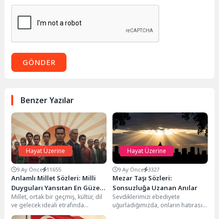
GÖNDER
Benzer Yazılar
Hayat Üzerine
Hayat Üzerine
9 Ay Önce
11655
9 Ay Önce
3327
Anlamlı Millet Sözleri: Milli
Mezar Taşı Sözleri:
Duyguları Yansıtan En Güzel
Sonsuzluğa Uzanan Anılar
Millet, ortak bir geçmiş, kültür, dil
Sevdiklerimizi ebediyete
İfadeler
ve gelecek ideali etrafında
uğurladığımızda, onların hatırasını
birleşmiş büyük bir insan
yaşatmanın ve onlarla