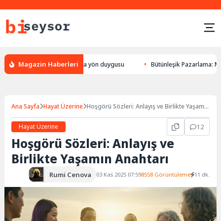
Magazin Haberleri
n bulması, hayvanlarda yön duygusu
Bütünleşik Pazarlama: Markalarla G
Ana Sayfa
Hayat Üzerine
Hoşgörü Sözleri: Anlayış ve Birlikte Yaşamın
Anahtarı
Hayat Üzerine
12
Hoşgörü Sözleri: Anlayış ve
Birlikte Yaşamın Anahtarı
Rumi Cenova
03 Kas 2025 07:59
8558 Görüntüleme
11 dk.