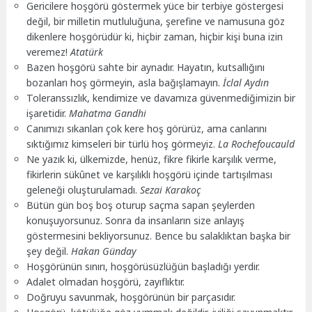
Gericilere hoşgörü göstermek yüce bir terbiye göstergesi
değil, bir milletin mutluluğuna, şerefine ve namusuna göz
dikenlere hoşgörüdür ki, hiçbir zaman, hiçbir kişi buna izin
veremez!
Atatürk
Bazen hoşgörü sahte bir aynadır. Hayatın, kutsallığını
bozanları hoş görmeyin, asla bağışlamayın.
İclal Aydın
Toleranssızlık, kendimize ve davamıza güvenmediğimizin bir
işaretidir.
Mahatma Gandhi
Canımızı sıkanları çok kere hoş görürüz, ama canlarını
sıktığımız kimseleri bir türlü hoş görmeyiz.
La Rochefoucauld
Ne yazık ki, ülkemizde, henüz, fikre fikirle karşılık verme,
fikirlerin sükûnet ve karşılıklı hoşgörü içinde tartışılması
geleneği oluşturulamadı.
Sezai Karakoç
Bütün gün boş boş oturup saçma sapan şeylerden
konuşuyorsunuz. Sonra da insanların size anlayış
göstermesini bekliyorsunuz. Bence bu salaklıktan başka bir
şey değil.
Hakan Günday
Hoşgörünün sınırı, hoşgörüsüzlüğün başladığı yerdir.
Adalet olmadan hoşgörü, zayıflıktır.
Doğruyu savunmak, hoşgörünün bir parçasıdır.