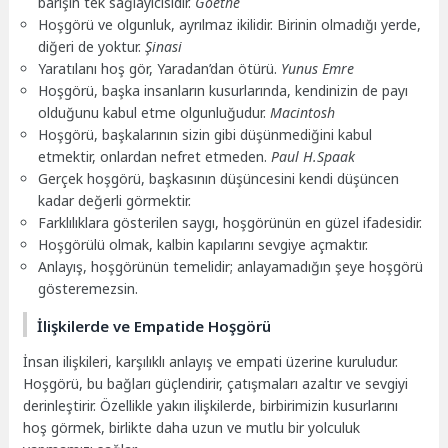
barışın tek sağlayıcısıdır.
Goethe
Hoşgörü ve olgunluk, ayrılmaz ikilidir. Birinin olmadığı yerde,
diğeri de yoktur.
Şinasi
Yaratılanı hoş gör, Yaradan’dan ötürü.
Yunus Emre
Hoşgörü, başka insanların kusurlarında, kendinizin de payı
olduğunu kabul etme olgunluğudur.
Macintosh
Hoşgörü, başkalarının sizin gibi düşünmediğini kabul
etmektir, onlardan nefret etmeden.
Paul H.Spaak
Gerçek hoşgörü, başkasının düşüncesini kendi düşüncen
kadar değerli görmektir.
Farklılıklara gösterilen saygı, hoşgörünün en güzel ifadesidir.
Hoşgörülü olmak, kalbin kapılarını sevgiye açmaktır.
Anlayış, hoşgörünün temelidir; anlayamadığın şeye hoşgörü
gösteremezsin.
İlişkilerde ve Empatide Hoşgörü
İnsan ilişkileri, karşılıklı anlayış ve empati üzerine kuruludur.
Hoşgörü, bu bağları güçlendirir, çatışmaları azaltır ve sevgiyi
derinleştirir. Özellikle yakın ilişkilerde, birbirimizin kusurlarını
hoş görmek, birlikte daha uzun ve mutlu bir yolculuk