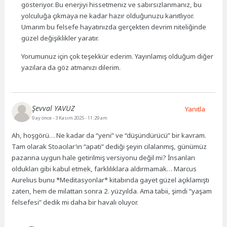
gösteriyor. Bu enerjiyi hissetmeniz ve sabırsızlanmanız, bu
yolculuğa çıkmaya ne kadar hazır olduğunuzu kanıtlıyor.
Umarım bu felsefe hayatınızda gerçekten devrim niteliğinde
güzel değişiklikler yaratır.
Yorumunuz için çok teşekkür ederim. Yayınlamış olduğum diğer
yazılara da göz atmanızı dilerim.
Şevval YAVUZ
Yanıtla
9 ay önce
- 3 Kasım 2025 - 11:29 am
Ah, hoşgörü… Ne kadar da “yeni” ve “düşündürücü” bir kavram.
Tam olarak Stoacılar’ın “apati” dediği şeyin cilalanmış, günümüz
pazarına uygun hale getirilmiş versiyonu değil mi? İnsanları
oldukları gibi kabul etmek, farklılıklara aldırmamak… Marcus
Aurelius bunu *Meditasyonlar* kitabında gayet güzel açıklamıştı
zaten, hem de milattan sonra 2. yüzyılda. Ama tabii, şimdi “yaşam
felsefesi” dedik mi daha bir havalı oluyor.