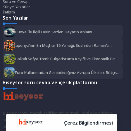
Soru ve Cevap
Künye-Yazarlar
İletişim
Son Yazılar
Dünya İle İlgili Derin Sözler: Hayatın Anlamı
Japonya’nın En Meşhur 16 Yemeği: Sushi’den Ramen’e
Lezzet Şöleni
Halkalı Sofya Treni: Bulgaristan’a Keyifli ve Ekonomik Bir
Yolculuk
Euro Kullanmadan Gezebileceğiniz Avrupa Ülkeleri: Bütçe
Dostu Rotalar
Biseysor soru cevap ve içerik platformu
Biseysor.com, merak ettiklerinizi sormak, bilgi alışverişinde
bulunmak ve fikirlerinizi paylaşmak için bir araya geldiğimiz bir
Çerez Bilgilendirmesi
platformdur.