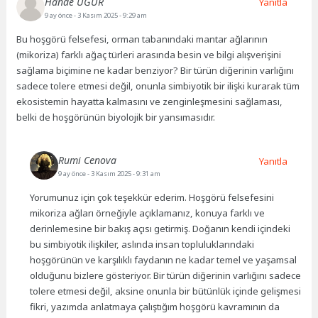
Hande UĞUR
Yanıtla
9 ay önce
- 3 Kasım 2025 - 9:29 am
Bu hoşgörü felsefesi, orman tabanındaki mantar ağlarının
(mikoriza) farklı ağaç türleri arasında besin ve bilgi alışverişini
sağlama biçimine ne kadar benziyor? Bir türün diğerinin varlığını
sadece tolere etmesi değil, onunla simbiyotik bir ilişki kurarak tüm
ekosistemin hayatta kalmasını ve zenginleşmesini sağlaması,
belki de hoşgörünün biyolojik bir yansımasıdır.
Rumi Cenova
Yanıtla
9 ay önce
- 3 Kasım 2025 - 9:31 am
Yorumunuz için çok teşekkür ederim. Hoşgörü felsefesini
mikoriza ağları örneğiyle açıklamanız, konuya farklı ve
derinlemesine bir bakış açısı getirmiş. Doğanın kendi içindeki
bu simbiyotik ilişkiler, aslında insan topluluklarındaki
hoşgörünün ve karşılıklı faydanın ne kadar temel ve yaşamsal
olduğunu bizlere gösteriyor. Bir türün diğerinin varlığını sadece
tolere etmesi değil, aksine onunla bir bütünlük içinde gelişmesi
fikri, yazımda anlatmaya çalıştığım hoşgörü kavramının da