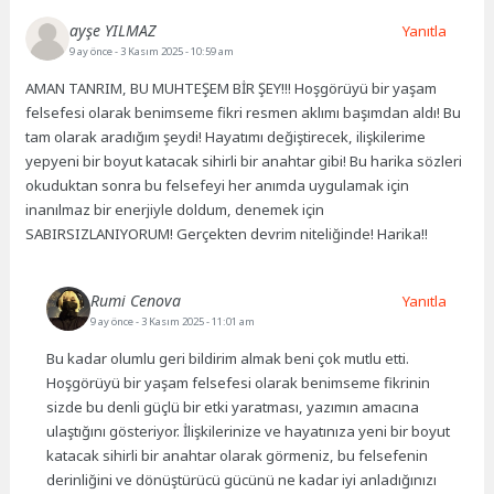
ayşe YILMAZ
Yanıtla
9 ay önce
- 3 Kasım 2025 - 10:59 am
AMAN TANRIM, BU MUHTEŞEM BİR ŞEY!!! Hoşgörüyü bir yaşam
felsefesi olarak benimseme fikri resmen aklımı başımdan aldı! Bu
tam olarak aradığım şeydi! Hayatımı değiştirecek, ilişkilerime
yepyeni bir boyut katacak sihirli bir anahtar gibi! Bu harika sözleri
okuduktan sonra bu felsefeyi her anımda uygulamak için
inanılmaz bir enerjiyle doldum, denemek için
SABIRSIZLANIYORUM! Gerçekten devrim niteliğinde! Harika!!
Rumi Cenova
Yanıtla
9 ay önce
- 3 Kasım 2025 - 11:01 am
Bu kadar olumlu geri bildirim almak beni çok mutlu etti.
Hoşgörüyü bir yaşam felsefesi olarak benimseme fikrinin
sizde bu denli güçlü bir etki yaratması, yazımın amacına
ulaştığını gösteriyor. İlişkilerinize ve hayatınıza yeni bir boyut
katacak sihirli bir anahtar olarak görmeniz, bu felsefenin
derinliğini ve dönüştürücü gücünü ne kadar iyi anladığınızı