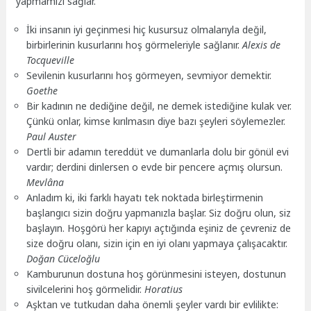
yapmamızı sağlar.
İki insanın iyi geçinmesi hiç kusursuz olmalarıyla değil,
birbirlerinin kusurlarını hoş görmeleriyle sağlanır.
Alexis de
Tocqueville
Sevilenin kusurlarını hoş görmeyen, sevmiyor demektir.
Goethe
Bir kadının ne dediğine değil, ne demek istediğine kulak ver.
Çünkü onlar, kimse kırılmasın diye bazı şeyleri söylemezler.
Paul Auster
Dertli bir adamın tereddüt ve dumanlarla dolu bir gönül evi
vardır; derdini dinlersen o evde bir pencere açmış olursun.
Mevlâna
Anladım ki, iki farklı hayatı tek noktada birleştirmenin
başlangıcı sizin doğru yapmanızla başlar. Siz doğru olun, siz
başlayın. Hoşgörü her kapıyı açtığında eşiniz de çevreniz de
size doğru olanı, sizin için en iyi olanı yapmaya çalışacaktır.
Doğan Cüceloğlu
Kamburunun dostuna hoş görünmesini isteyen, dostunun
sivilcelerini hoş görmelidir.
Horatius
Aşktan ve tutkudan daha önemli şeyler vardı bir evlilikte: