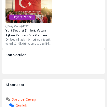
topluluğudur....
kurduğumuz bağı
somutlaştırmanın en kadim
yollarından biri...
Hayat Üzerine
9 Ay Önce
1227
Yurt Sevgisi Şiirleri: Vatan
Aşkını Kalpten Dile Getiren
On beş yılı aşkın bir süredir içerik
Dizeler
ve editörlük dünyasında, özellikle
yaşam tarzı, psikoloji ve...
Son Sorular
Bi soru sor
Soru ve Cevap
Günlük