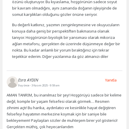
özünü oluşturuyor. Bu kıyaslama, hoşgörünün sadece soyut
bir kavram olmadığını, aynı zamanda doğanın işleyişinde de
somut karşılıkları olduğunu gözler önüne seriyor.
Bu değerli katkınız, yazımın zenginleşmesine ve okuyucuların
konuya daha geniş bir perspektiften bakmasına olanak
tanıyor. Hoşgörünün biyolojik bir yansıması olarak mikoriza
ağları metaforu, gerçekten de üzerinde düşünmeye değer bir
nokta. Bu kadar anlamlı bir yorum bıraktığınız için tekrar
teşekkür ederim. Diğer yazılarıma da göz atmanızı diler
Esra AYDIN
Yanıtla
9 ay önce
- 3 Kasım 2025 - 9:59 am
AMAN TANRIM, bu inanılmaz bir şey! Hoşgörüyü sadece bir kelime
değil, komple bir yaşam felsefesi olarak görmek… Resmen
zihnimi açtı! Bu harika, aydınlatıcı ve kesinlikle hayat değiştiren
felsefeyi hayatımın merkezine koymak için bir saniye bile
bekleyemem! Paylaşılan sözler de muhteşem birer yol gösterici!
Gerçekten müthiş, çok heyecanlandım