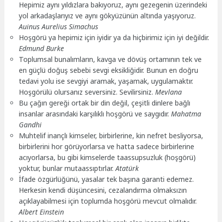
Hepimiz aynı yıldızlara bakıyoruz, aynı gezegenin üzerindeki
yol arkadaşlarıyız ve aynı gökyüzünün altında yaşıyoruz.
Auinus Aurelius Simachus
Hoşgörü ya hepimiz için iyidir ya da hiçbirimiz için iyi değildir.
Edmund Burke
Toplumsal bunalımların, kavga ve dövüş ortamının tek ve
en güçlü doğuş sebebi sevgi eksikliğidir. Bunun en doğru
tedavi yolu ise sevgiyi aramak, yaşamak, uygulamaktır.
Hoşgörülü olursanız seversiniz. Sevilirsiniz.
Mevlana
Bu çağın gereği ortak bir din değil, çeşitli dinlere bağlı
insanlar arasındaki karşılıklı hoşgörü ve saygıdır.
Mahatma
Gandhi
Muhtelif inançlı kimseler, birbirlerine, kin nefret besliyorsa,
birbirlerini hor görüyorlarsa ve hatta sadece birbirlerine
acıyorlarsa, bu gibi kimselerde taassupsuzluk (hoşgörü)
yoktur, bunlar mutaassıptırlar.
Atatürk
İfade özgürlüğünü, yasalar tek başına garanti edemez.
Herkesin kendi düşüncesini, cezalandırma olmaksızın
açıklayabilmesi için toplumda hoşgörü mevcut olmalıdır.
Albert Einstein