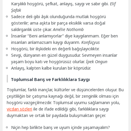
Karşılıklı hoşgörü, şefkat, anlayış, saygı ve sabır gibi.
Elif
Şafak
Sadece deli gibi âşık olunduğunda mutlak hoşgörü
gösterilir; ama aşkta bir parça eksiklik varsa doğal
saldırganlık üste çıkar.
Amélie Nothomb
İnsanlar “Beni anlamıyorlar” diye kaygılanmam. Eğer ben
insanları anlamazsam kaygı duyarım.
Konfüçyus
Hoşgörü, bir ilişkideki en değerli bağışlayıcılıktır.
Sevgi, dünyanın en güzel duygusudur. Sevmeyen insanlar
yaşam boyu katı ve hoşgörüsüz olurlar.
İpek Ongun
Anlayış, kalpten kalbe kurulan bir köprüdür.
Toplumsal Barış ve Farklılıklara Saygı
Toplumlar, farklı inançlar, kültürler ve düşüncelerden oluşur. Bu
çeşitliliğin bir çatışma kaynağı değil, bir zenginlik olması için
hoşgörü vazgeçilmezdir. Toplumsal uyumu sağlamanın yolu,
vicdan sözleri
ile de ifade edildiği gibi, farklılıklara saygı
duymaktan ve ortak bir paydada buluşmaktan geçer.
Niçin hep birlikte barış ve uyum içinde yaşamayalım?