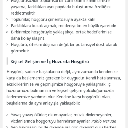
Hoşgörüsüzlük toplumsal bir canlı olan insanın birlikte
yaşama, farklılıkları aynı paydada buluşturma özelliğini
reddetmektir.
Toplumlar, hoşgörü çimentosuyla ayakta kalır.
Farklılıklara kucak açmak, medeniyetin en büyük işaretidir.
Birbirimize hoşgörüyle yaklaştıkça, ortak hedeflerimize
daha kolay ulaşırız.
Hoşgörü, ötekini düşman değil, bir potansiyel dost olarak
görmektir.
Kişisel Gelişim ve İç Huzurda Hoşgörü
Hoşgörü, sadece başkalarına değil, aynı zamanda kendimize
karşı da beslememiz gereken bir duygudur. Kendi hatalarımıza,
eksikliklerimize ve geçmişimize hoşgörüyle yaklaşmak, iç
huzurumuzu bulmamıza ve kişisel gelişim yolculuğumuzda
ilerlememize yardımcı olur. Kendine karşı hoşgörülü olan,
başkalarına da aynı anlayışla yaklaşabilir.
Yavaş yavaş ölürler; okumayanlar, müzik dinlemeyenler,
vicdanlarında hoşgörüyü barındıramayanlar.
Pablo Neruda
Sen bakmasını bil de dikende gül gör, dikensiz gülü herkes