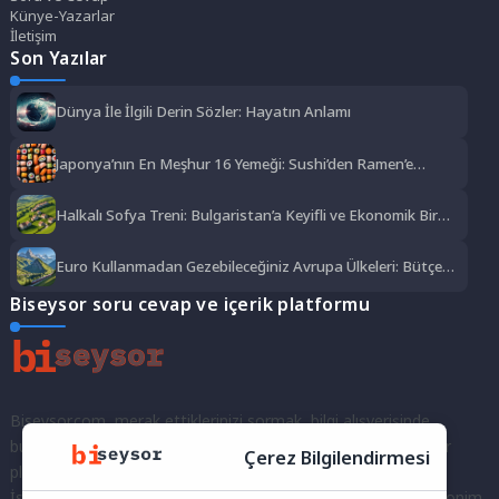
Künye-Yazarlar
İletişim
Son Yazılar
Dünya İle İlgili Derin Sözler: Hayatın Anlamı
Japonya’nın En Meşhur 16 Yemeği: Sushi’den Ramen’e
Lezzet Şöleni
Halkalı Sofya Treni: Bulgaristan’a Keyifli ve Ekonomik Bir
Yolculuk
Euro Kullanmadan Gezebileceğiniz Avrupa Ülkeleri: Bütçe
Dostu Rotalar
Biseysor soru cevap ve içerik platformu
Biseysor.com, merak ettiklerinizi sormak, bilgi alışverişinde
bulunmak ve fikirlerinizi paylaşmak için bir araya geldiğimiz bir
Çerez Bilgilendirmesi
platformdur.
İster kayıtlı bir kullanıcı olarak topluluğumuza katılın, ister anonim