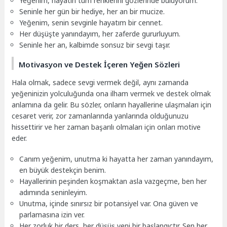
Yeğenim, hayatın tüm renklerini gözlerinde buluyorum.
Seninle her gün bir hediye, her an bir mucize.
Yeğenim, senin sevginle hayatım bir cennet.
Her düşüşte yanındayım, her zaferde gururluyum.
Seninle her an, kalbimde sonsuz bir sevgi taşır.
Motivasyon ve Destek İçeren Yeğen Sözleri
Hala olmak, sadece sevgi vermek değil, aynı zamanda
yeğeninizin yolculuğunda ona ilham vermek ve destek olmak
anlamına da gelir. Bu sözler, onların hayallerine ulaşmaları için
cesaret verir, zor zamanlarında yanlarında olduğunuzu
hissettirir ve her zaman başarılı olmaları için onları motive
eder.
Canım yeğenim, unutma ki hayatta her zaman yanındayım,
en büyük destekçin benim.
Hayallerinin peşinden koşmaktan asla vazgeçme, ben her
adımında seninleyim.
Unutma, içinde sınırsız bir potansiyel var. Ona güven ve
parlamasına izin ver.
Her zorluk bir ders, her düşüş yeni bir başlangıçtır. Sen her