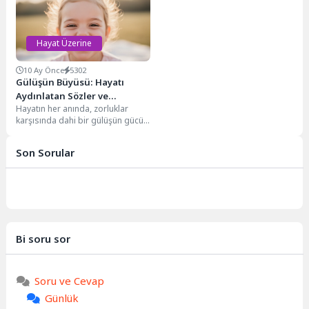
birleşimiyle...
Hayat Üzerine
10 Ay Önce
5302
Gülüşün Büyüsü: Hayatı
Aydınlatan Sözler ve
Hayatın her anında, zorluklar
Anlamları
karşısında dahi bir gülüşün gücü
her şeyi değiştirebilir. Bir
tebessüm, insanın...
Son Sorular
Bi soru sor
Soru ve Cevap
Günlük