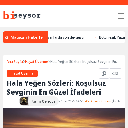
Magazin Haberleri
leylek yön bulması, hayvanlarda yön duygusu
Bütünleşik Pazarlama: Mar
Ana Sayfa
Hayat Üzerine
Hala Yeğen Sözleri: Koşulsuz Sevginin En
Güzel İfadeleri
Hayat Üzerine
8
Hala Yeğen Sözleri: Koşulsuz
Sevginin En Güzel İfadeleri
Rumi Cenova
27 Eki 2025 14:55
5450 Görüntüleme
6 dk.