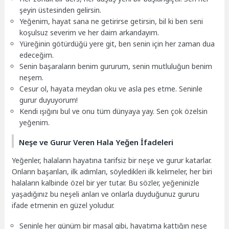
şeyin üstesinden gelirsin.
Yeğenim, hayat sana ne getirirse getirsin, bil ki ben seni
koşulsuz severim ve her daim arkandayım.
Yüreğinin götürdüğü yere git, ben senin için her zaman dua
edeceğim.
Senin başaraların benim gururum, senin mutluluğun benim
neşem.
Cesur ol, hayata meydan oku ve asla pes etme. Seninle
gurur duyuyorum!
Kendi ışığını bul ve onu tüm dünyaya yay. Sen çok özelsin
yeğenim.
Neşe ve Gurur Veren Hala Yeğen İfadeleri
Yeğenler, halaların hayatına tarifsiz bir neşe ve gurur katarlar.
Onların başarıları, ilk adımları, söyledikleri ilk kelimeler, her biri
halaların kalbinde özel bir yer tutar. Bu sözler, yeğeninizle
yaşadığınız bu neşeli anları ve onlarla duyduğunuz gururu
ifade etmenin en güzel yoludur.
Seninle her günüm bir masal gibi, hayatıma kattığın neşe