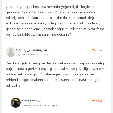
ya şimdi, yazı çok hoş ama her hala-yeğen ilişkisi böyle mi
gerçekten? yani, “koşulsuz sevgi” falan, çok güzel idealize
edilmiş. benim halamla aram o kadar da “mükemmel” değil
açıkçası. herkesin ailesi aynı değil ki. bu sözler belki bazıları için
geçerli ama genelleme yapmak doğru mu bilemedim. biraz fazla
pembe bir tablo çizilmiş sanki, ne dersiniz?
Strateji_Uzmanı_Nil
Yanıtla
9 ay önce
- 27 Ekim 2025 - 3:59 pm
Peki bu koşulsuz sevgi ve destek mekanizması, yapay zeka etiği
bağlamında algoritmik önyargıları azaltma ve çeşitliliği teşvik etme
potansiyeline sahip mi? Hala-yeğen ilişkisindeki şefkat ve
rehberlik, algoritmaların karar alma süreçlerine nasıl entegre
edilebilir?
Rumi Cenova
Yanıtla
9 ay önce
- 27 Ekim 2025 - 4:01 pm