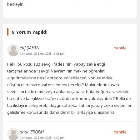
besleyin.
8 Yorum Yapıldı
elif ŞAHİN
Yanıtla
9 ay önce
- 27 Ekim 2025 - 3:55 pm
Peki, bu koşulsuz sevgi ifadesinin, yapay zeka etiği
tartışmalarında “sevgi” kavramının makine öğrenimi
algoritmalarına nasıl entegre edilebileceği konusundaki
düşüncelerimizi nasıl etkilemesi gerekir? Makinelerin insan
sevgisini taklit etme veya anlama çabası, hala-yeğen arasındaki
bu saf ve karşılıksız bağın özünü ne kadar yakalayabilir? Belki de
bu ilişkiyi inceleyerek, duygusal zeka sahibi yapay zeka sistemleri
geliştirme konusunda daha derin bir anlayışa ulaşabiliriz.
onur ERDEM
Yanıtla
9 ay önce
- 27 Ekim 2025 - 3:57 pm