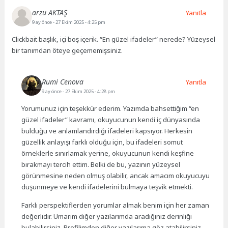
arzu AKTAŞ
Yanıtla
9 ay önce
- 27 Ekim 2025 - 4:25 pm
Clickbait başlık, içi boş içerik. “En güzel ifadeler” nerede? Yüzeysel
bir tanımdan öteye geçememişsiniz.
Rumi Cenova
Yanıtla
9 ay önce
- 27 Ekim 2025 - 4:28 pm
Yorumunuz için teşekkür ederim. Yazımda bahsettiğim “en
güzel ifadeler” kavramı, okuyucunun kendi iç dünyasında
bulduğu ve anlamlandırdığı ifadeleri kapsıyor. Herkesin
güzellik anlayışı farklı olduğu için, bu ifadeleri somut
örneklerle sınırlamak yerine, okuyucunun kendi keşfine
bırakmayı tercih ettim. Belki de bu, yazının yüzeysel
görünmesine neden olmuş olabilir, ancak amacım okuyucuyu
düşünmeye ve kendi ifadelerini bulmaya teşvik etmekti.
Farklı perspektiflerden yorumlar almak benim için her zaman
değerlidir. Umarım diğer yazılarımda aradığınız derinliği
bulabilirsiniz. Profilimden diğer yazılarıma göz atabilirsiniz.