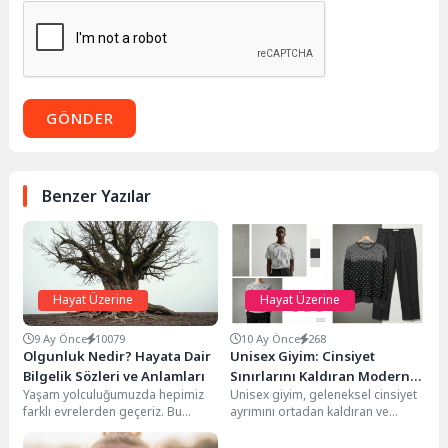
GÖNDER
Benzer Yazılar
Hayat Üzerine
Hayat Üzerine
9 Ay Önce
10079
10 Ay Önce
268
Olgunluk Nedir? Hayata Dair
Unisex Giyim: Cinsiyet
Bilgelik Sözleri ve Anlamları
Sınırlarını Kaldıran Modern
Yaşam yolculuğumuzda hepimiz
Unisex giyim, geleneksel cinsiyet
Yaklaşım
farklı evrelerden geçeriz. Bu
ayrımını ortadan kaldıran ve
evrelerden biri de, deneyimlerin
herkesin kendini özgürce ifade
ve içselleşen bilgeliğin
etmesini sağlayan bir...