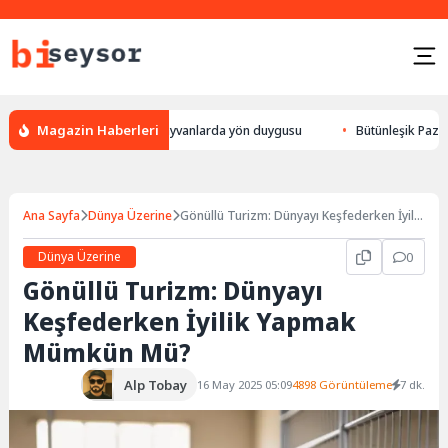
Magazin Haberleri
, leylek yön bulması, hayvanlarda yön duygusu
Bütünleşik Pazarlama: M
Ana Sayfa
Dünya Üzerine
Gönüllü Turizm: Dünyayı Keşfederken İyilik
Yapmak Mümkün Mü?
Dünya Üzerine
0
Gönüllü Turizm: Dünyayı
Keşfederken İyilik Yapmak
Mümkün Mü?
Alp Tobay
16 May 2025 05:09
4898 Görüntüleme
7 dk.