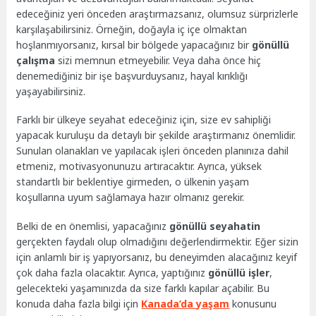
edeceğiniz yeri önceden araştırmazsanız, olumsuz sürprizlerle
karşılaşabilirsiniz. Örneğin, doğayla iç içe olmaktan
hoşlanmıyorsanız, kırsal bir bölgede yapacağınız bir
gönüllü
çalışma
sizi memnun etmeyebilir. Veya daha önce hiç
denemediğiniz bir işe başvurduysanız, hayal kırıklığı
yaşayabilirsiniz.
Farklı bir ülkeye seyahat edeceğiniz için, size ev sahipliği
yapacak kuruluşu da detaylı bir şekilde araştırmanız önemlidir.
Sunulan olanakları ve yapılacak işleri önceden planınıza dahil
etmeniz, motivasyonunuzu artıracaktır. Ayrıca, yüksek
standartlı bir beklentiye girmeden, o ülkenin yaşam
koşullarına uyum sağlamaya hazır olmanız gerekir.
Belki de en önemlisi, yapacağınız
gönüllü seyahatin
gerçekten faydalı olup olmadığını değerlendirmektir. Eğer sizin
için anlamlı bir iş yapıyorsanız, bu deneyimden alacağınız keyif
çok daha fazla olacaktır. Ayrıca, yaptığınız
gönüllü işler
,
gelecekteki yaşamınızda da size farklı kapılar açabilir. Bu
konuda daha fazla bilgi için
Kanada’da yaşam
konusunu