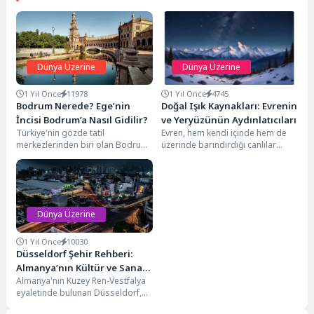
Dünya Üzerine
Dünya Üzerine
1 Yıl Önce
11978
1 Yıl Önce
4745
Bodrum Nerede? Ege’nin
Doğal Işık Kaynakları: Evrenin
İncisi Bodrum’a Nasıl Gidilir?
ve Yeryüzünün Aydınlatıcıları
Türkiye'nin gözde tatil
Evren, hem kendi içinde hem de
merkezlerinden biri olan Bodrum,
üzerinde barındırdığı canlılar
doğal güzellikleri, tarihi dokusu ve
aracılığıyla ışık üretir. Bu ışıkların
hareketli gece hayatıyla...
bir...
Dünya Üzerine
1 Yıl Önce
10030
Düsseldorf Şehir Rehberi:
Almanya’nın Kültür ve Sanat
Almanya'nın Kuzey Ren-Vestfalya
Merkezi
eyaletinde bulunan Düsseldorf,
hem ekonomik önemi hem de