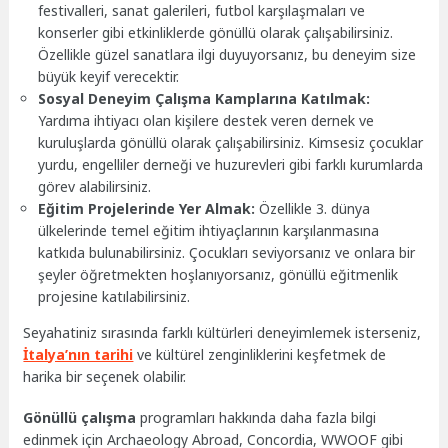
festivalleri, sanat galerileri, futbol karşılaşmaları ve
konserler gibi etkinliklerde gönüllü olarak çalışabilirsiniz.
Özellikle güzel sanatlara ilgi duyuyorsanız, bu deneyim size
büyük keyif verecektir.
Sosyal Deneyim Çalışma Kamplarına Katılmak:
Yardıma ihtiyacı olan kişilere destek veren dernek ve
kuruluşlarda gönüllü olarak çalışabilirsiniz. Kimsesiz çocuklar
yurdu, engelliler derneği ve huzurevleri gibi farklı kurumlarda
görev alabilirsiniz.
Eğitim Projelerinde Yer Almak:
Özellikle 3. dünya
ülkelerinde temel eğitim ihtiyaçlarının karşılanmasına
katkıda bulunabilirsiniz. Çocukları seviyorsanız ve onlara bir
şeyler öğretmekten hoşlanıyorsanız, gönüllü eğitmenlik
projesine katılabilirsiniz.
Seyahatiniz sırasında farklı kültürleri deneyimlemek isterseniz,
İtalya’nın tarihi
ve kültürel zenginliklerini keşfetmek de
harika bir seçenek olabilir.
Gönüllü çalışma
programları hakkında daha fazla bilgi
edinmek için Archaeology Abroad, Concordia, WWOOF gibi