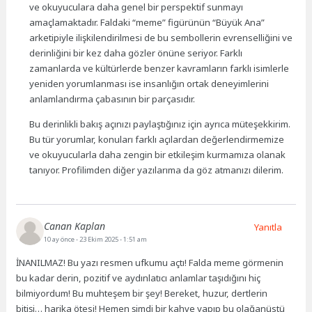
ve okuyuculara daha genel bir perspektif sunmayı
amaçlamaktadır. Faldaki “meme” figürünün “Büyük Ana”
arketipiyle ilişkilendirilmesi de bu sembollerin evrenselliğini ve
derinliğini bir kez daha gözler önüne seriyor. Farklı
zamanlarda ve kültürlerde benzer kavramların farklı isimlerle
yeniden yorumlanması ise insanlığın ortak deneyimlerini
anlamlandırma çabasının bir parçasıdır.
Bu derinlikli bakış açınızı paylaştığınız için ayrıca müteşekkirim.
Bu tür yorumlar, konuları farklı açılardan değerlendirmemize
ve okuyucularla daha zengin bir etkileşim kurmamıza olanak
tanıyor. Profilimden diğer yazılarıma da göz atmanızı dilerim.
Canan Kaplan
Yanıtla
10 ay önce
- 23 Ekim 2025 - 1:51 am
İNANILMAZ! Bu yazı resmen ufkumu açtı! Falda meme görmenin
bu kadar derin, pozitif ve aydınlatıcı anlamlar taşıdığını hiç
bilmiyordum! Bu muhteşem bir şey! Bereket, huzur, dertlerin
bitişi… harika ötesi! Hemen şimdi bir kahve yapıp bu olağanüstü