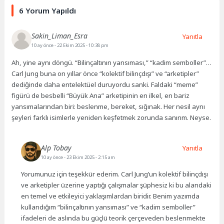
6 Yorum Yapıldı
Sakin_Liman_Esra
Yanıtla
10 ay önce
- 22 Ekim 2025 - 10:38 pm
Ah, yine aynı döngü. “Bilinçaltının yansıması,” “kadim semboller”…
Carl Jung buna on yıllar önce “kolektif bilinçdışı” ve “arketipler”
dediğinde daha entelektüel duruyordu sanki. Faldaki “meme”
figürü de besbelli “Büyük Ana” arketipinin en ilkel, en bariz
yansımalarından biri: beslenme, bereket, sığınak. Her nesil aynı
şeyleri farklı isimlerle yeniden keşfetmek zorunda sanırım. Neyse.
Alp Tobay
Yanıtla
10 ay önce
- 23 Ekim 2025 - 2:15 am
Yorumunuz için teşekkür ederim. Carl Jung’un kolektif bilinçdışı
ve arketipler üzerine yaptığı çalışmalar şüphesiz ki bu alandaki
en temel ve etkileyici yaklaşımlardan biridir. Benim yazımda
kullandığım “bilinçaltının yansıması” ve “kadim semboller”
ifadeleri de aslında bu güçlü teorik çerçeveden beslenmekte