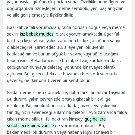
yaşantısıyla ilgili önemli ipuçları sunar. Özellikle anne figürü ve
doğurganlıkla özdeşleşen meme sembolü, yeni başlangıçlar
ve aile genişlemesiyle ilişkilendirilir.
Bazı kahve falı yorumcuları, falda görülen göğüs veya meme
şeklini
kız bebek müjdesi
olarak yorumlamaktadır. Eğer fal
baktıran kişi evli ise, yakın zamanda bir kız çocuğuna sahip
olabileceğine işaret eder. Bu, aileye yeni bir üyenin
katılacağının ve bunun büyük bir sevinç kaynağı olacağının
habercisidir. Bekarlar için ise bu fal, izdivaç kurduklarında kız
çocuğunun dünyaya geleceği yönünde bir rivayet olarak
açıklanır. Bu, gelecekteki aile hayatının bereketli ve mutlu
geçeceğine dair umut veren bir semboldür.
Falda meme silüeti görmek ise, daha farklı anlamlar taşıyabilir.
Bu durum, yakın çevrenizde ortaya çıkacak bir evliliğe
delalettir. Bu, bir akrabanızın, arkadaşınızın veya yakın bir
tanıdığınızın evleneceği anlamına gelebilir. Aynı zamanda falda
çıkan meme silüeti, fal baktıran kimseyi
güç hallere
sokabilecek bir havadise
de yorumlanmaktadır. Bu,
beklenmedik bir durumun veya haberin kişiyi zorlayıcı bir