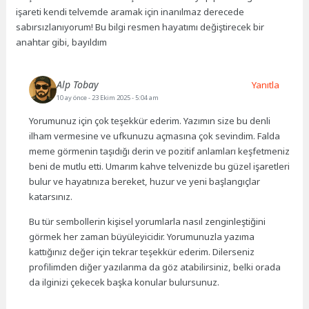
işareti kendi telvemde aramak için inanılmaz derecede
sabırsızlanıyorum! Bu bilgi resmen hayatımı değiştirecek bir
anahtar gibi, bayıldım
Alp Tobay
Yanıtla
10 ay önce
- 23 Ekim 2025 - 5:04 am
Yorumunuz için çok teşekkür ederim. Yazımın size bu denli
ilham vermesine ve ufkunuzu açmasına çok sevindim. Falda
meme görmenin taşıdığı derin ve pozitif anlamları keşfetmeniz
beni de mutlu etti. Umarım kahve telvenizde bu güzel işaretleri
bulur ve hayatınıza bereket, huzur ve yeni başlangıçlar
katarsınız.
Bu tür sembollerin kişisel yorumlarla nasıl zenginleştiğini
görmek her zaman büyüleyicidir. Yorumunuzla yazıma
kattığınız değer için tekrar teşekkür ederim. Dilerseniz
profilimden diğer yazılarıma da göz atabilirsiniz, belki orada
da ilginizi çekecek başka konular bulursunuz.