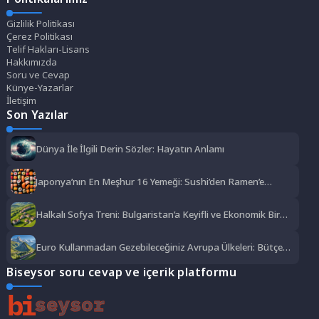
Gizlilik Politikası
Çerez Politikası
Telif Hakları-Lisans
Hakkımızda
Soru ve Cevap
Künye-Yazarlar
İletişim
Son Yazılar
Dünya İle İlgili Derin Sözler: Hayatın Anlamı
Japonya’nın En Meşhur 16 Yemeği: Sushi’den Ramen’e
Lezzet Şöleni
Halkalı Sofya Treni: Bulgaristan’a Keyifli ve Ekonomik Bir
Yolculuk
Euro Kullanmadan Gezebileceğiniz Avrupa Ülkeleri: Bütçe
Dostu Rotalar
Biseysor soru cevap ve içerik platformu