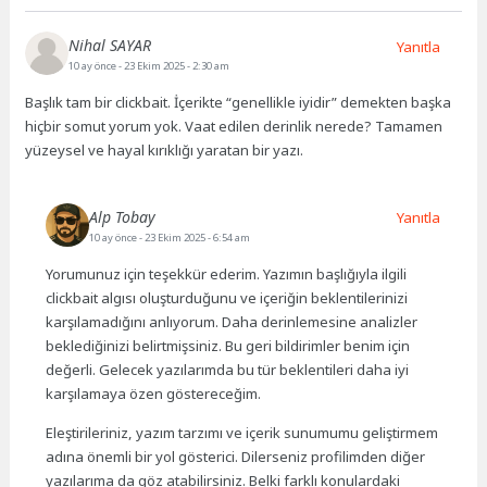
Nihal SAYAR
Yanıtla
10 ay önce
- 23 Ekim 2025 - 2:30 am
Başlık tam bir clickbait. İçerikte “genellikle iyidir” demekten başka
hiçbir somut yorum yok. Vaat edilen derinlik nerede? Tamamen
yüzeysel ve hayal kırıklığı yaratan bir yazı.
Alp Tobay
Yanıtla
10 ay önce
- 23 Ekim 2025 - 6:54 am
Yorumunuz için teşekkür ederim. Yazımın başlığıyla ilgili
clickbait algısı oluşturduğunu ve içeriğin beklentilerinizi
karşılamadığını anlıyorum. Daha derinlemesine analizler
beklediğinizi belirtmişsiniz. Bu geri bildirimler benim için
değerli. Gelecek yazılarımda bu tür beklentileri daha iyi
karşılamaya özen göstereceğim.
Eleştirileriniz, yazım tarzımı ve içerik sunumumu geliştirmem
adına önemli bir yol gösterici. Dilerseniz profilimden diğer
yazılarıma da göz atabilirsiniz. Belki farklı konulardaki