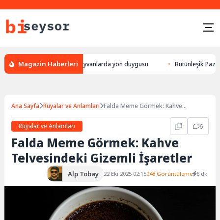
Magazin Haberleri
ur, leylek yön bulması, hayvanlarda yön duygusu
Bütünleşik Pazarlama:
Ana Sayfa
Rüyalar ve Anlamları
Falda Meme Görmek: Kahve
Telvesindeki Gizemli İşaretler
Rüyalar ve Anlamları
6
Falda Meme Görmek: Kahve
Telvesindeki Gizemli İşaretler
Alp Tobay
22 Eki 2025 02:15
248 Görüntüleme
6 dk.