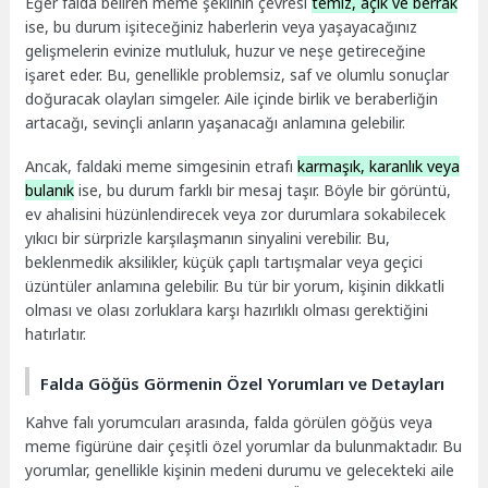
Eğer falda beliren meme şeklinin çevresi
temiz, açık ve berrak
ise, bu durum işiteceğiniz haberlerin veya yaşayacağınız
gelişmelerin evinize mutluluk, huzur ve neşe getireceğine
işaret eder. Bu, genellikle problemsiz, saf ve olumlu sonuçlar
doğuracak olayları simgeler. Aile içinde birlik ve beraberliğin
artacağı, sevinçli anların yaşanacağı anlamına gelebilir.
Ancak, faldaki meme simgesinin etrafı
karmaşık, karanlık veya
bulanık
ise, bu durum farklı bir mesaj taşır. Böyle bir görüntü,
ev ahalisini hüzünlendirecek veya zor durumlara sokabilecek
yıkıcı bir sürprizle karşılaşmanın sinyalini verebilir. Bu,
beklenmedik aksilikler, küçük çaplı tartışmalar veya geçici
üzüntüler anlamına gelebilir. Bu tür bir yorum, kişinin dikkatli
olması ve olası zorluklara karşı hazırlıklı olması gerektiğini
hatırlatır.
Falda Göğüs Görmenin Özel Yorumları ve Detayları
Kahve falı yorumcuları arasında, falda görülen göğüs veya
meme figürüne dair çeşitli özel yorumlar da bulunmaktadır. Bu
yorumlar, genellikle kişinin medeni durumu ve gelecekteki aile