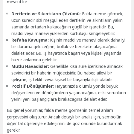
mevcuttur.
Dertlerin ve Sıkıntıların Çözümü:
Falda meme görmek,
uzun süredir sizi meşgul eden dertlerin ve sıkıntıların yakın
zamanda ortadan kalkacağının güçlü bir işaretidir. Bu,
maddi veya manevi yüklerden kurtuluşu simgeleyebilir.
Refaha Kavuşma:
Kişinin maddi ve manevi olarak daha iyi
bir duruma geleceğine, bolluk ve berekete ulaşacağına
delalet eder. Bu, iş hayatında başarı veya kişisel yaşamda
huzur anlamına gelebilir.
Mutlu Havadisler:
Genellikle kısa süre içerisinde alınacak
sevindirici bir haberin müjdecisidir. Bu haber, ailevi bir
gelişme, iş teklifi veya kişisel bir başarıyla ilgili olabilir.
Pozitif Dönüşümler:
Hayatınızda olumlu yönde büyük
değişimlerin ve dönüşümlerin yaşanacağına, eski sorunların
yerini yeni başlangıçlara bırakacağına delalet eder.
Bu genel yorumlar, falda meme görmenin temel anlam
çerçevesini oluşturur. Ancak detaylı bir analiz için, sembolün
diğer fal öğeleriyle etkileşimini de göz önünde bulundurmak
gerekir.