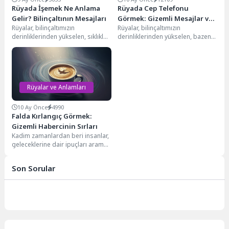
Rüyada İşemek Ne Anlama
Rüyada Cep Telefonu
Gelir? Bilinçaltının Mesajları
Görmek: Gizemli Mesajlar ve
Rüyalar, bilinçaltımızın
Rüyalar, bilinçaltımızın
Anlamları
derinliklerinden yükselen, sıklıkla
derinliklerinden yükselen, bazen
günlük yaşantımızla bağlantılı
karmaşık, bazen de şaşırtıcı
semboller ve mesajlarla doludur.
mesajlar taşıyan gizemli
Rüyada işediğini görmek...
dünyalardır. Modern çağın...
Rüyalar ve Anlamları
10 Ay Önce
4990
Falda Kırlangıç Görmek:
Gizemli Habercinin Sırları
Kadim zamanlardan beri insanlar,
geleceklerine dair ipuçları aramak
için çeşitli yöntemlere
başvurmuşlardır. Kahve falı da...
Son Sorular