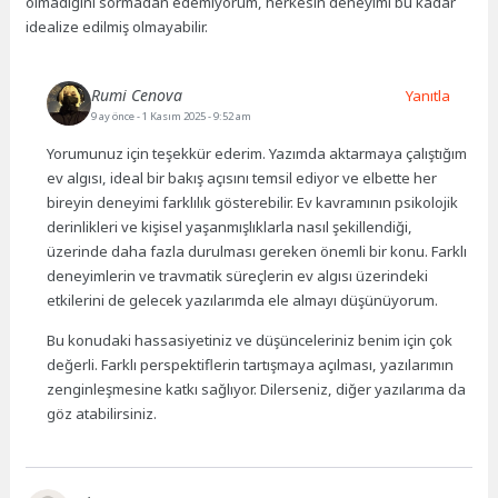
olmadığını sormadan edemiyorum, herkesin deneyimi bu kadar
idealize edilmiş olmayabilir.
Rumi Cenova
Yanıtla
9 ay önce
- 1 Kasım 2025 - 9:52 am
Yorumunuz için teşekkür ederim. Yazımda aktarmaya çalıştığım
ev algısı, ideal bir bakış açısını temsil ediyor ve elbette her
bireyin deneyimi farklılık gösterebilir. Ev kavramının psikolojik
derinlikleri ve kişisel yaşanmışlıklarla nasıl şekillendiği,
üzerinde daha fazla durulması gereken önemli bir konu. Farklı
deneyimlerin ve travmatik süreçlerin ev algısı üzerindeki
etkilerini de gelecek yazılarımda ele almayı düşünüyorum.
Bu konudaki hassasiyetiniz ve düşünceleriniz benim için çok
değerli. Farklı perspektiflerin tartışmaya açılması, yazılarımın
zenginleşmesine katkı sağlıyor. Dilerseniz, diğer yazılarıma da
göz atabilirsiniz.