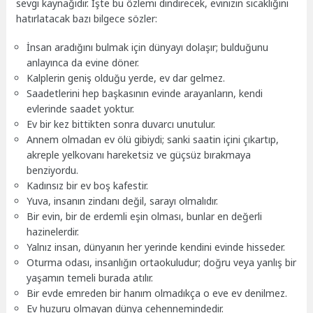
sevgi kaynağıdır. İşte bu özlemi dindirecek, evinizin sıcaklığını
hatırlatacak bazı bilgece sözler:
İnsan aradığını bulmak için dünyayı dolaşır; bulduğunu
anlayınca da evine döner.
Kalplerin geniş olduğu yerde, ev dar gelmez.
Saadetlerini hep başkasının evinde arayanların, kendi
evlerinde saadet yoktur.
Ev bir kez bittikten sonra duvarcı unutulur.
Annem olmadan ev ölü gibiydi; sanki saatin içini çıkartıp,
akreple yelkovanı hareketsiz ve güçsüz bırakmaya
benziyordu.
Kadınsız bir ev boş kafestir.
Yuva, insanın zindanı değil, sarayı olmalıdır.
Bir evin, bir de erdemli eşin olması, bunlar en değerli
hazinelerdir.
Yalnız insan, dünyanın her yerinde kendini evinde hisseder.
Oturma odası, insanlığın ortaokuludur; doğru veya yanlış bir
yaşamın temeli burada atılır.
Bir evde emreden bir hanım olmadıkça o eve ev denilmez.
Ev huzuru olmayan dünya cehennemindedir.