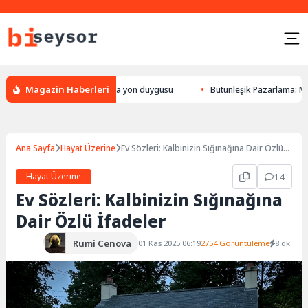
Magazin Haberleri
yön bulması, hayvanlarda yön duygusu
Bütünleşik Pazarlama: Markalarla
Ana Sayfa
Hayat Üzerine
Ev Sözleri: Kalbinizin Sığınağına Dair Özlü
İfadeler
Hayat Üzerine
14
Ev Sözleri: Kalbinizin Sığınağına
Dair Özlü İfadeler
Rumi Cenova
01 Kas 2025 06:19
2754 Görüntüleme
8 dk.