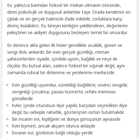
Ev, yalnızca barınılan fiziksel bir mekan olmanın ötesinde,
derin psikolojik ve duygusal anlamlar taşır. Orada kendimizi en
çıplak ve en gerçek halimizle ifade edebilir, zorluklara karşı
direnç bulabiliriz. Ev, bireyin kimliğini şekillendiren, değerlerini
pekiştiren ve aidiyet duygusunu besleyen temel bir unsurdur.
Ev denince akla gelen ilk hisler genellikle sıcaklık, güven ve
sevgi dolu anılardır. Bir evin gerçek güzelliği, mimari
şaheserlerden ziyade, içindeki uyum, bağlılık ve neşe ile
ölçülür. Bu kutsal alan, sadece fiziksel bir sığınak değil, aynı
zamanda ruhsal bir dinlenme ve yenilenme merkezidir.
Evin güzelliği uyumdur, sürekliliği bağlılıktır, sevinci sevgidir,
zenginliği çocuktur, yasası hizmettir, refahı memnun
gönüllerdir.
Evler, içinde oturulsun diye yapılır, karşıdan seyredilsin diye
değil; bu sebeple rahatlık, gösterişten üstün tutulmalıdır.
Bir insanın evi, kişiliğinin ve dünya görüşünün aynasıdır.
Evin kıymeti, ancak akşam olunca anlaşılır.
İnsanın evi, gönlünün bağlı olduğu yerdir.