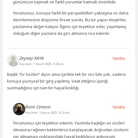
günümüze taşımak ve farklı yorumlar katmak önemlidir.
Yorumunuz, konuya farklı bir perspektiften yaklaşma ve daha
derinlemesine düşünme fırsatı sundu. Bu tür yapıcı eleştiriler,
yazılarıma değer katıyor. İlginiz için teşekkür eder, yayınlamış
olduğum diğer yazılara da göz atmanızı rica ederim.
Zeynep KAYA
Yanıtla
9 ay önce
- 1 Kasım 2025 - 9:20 am
Başlık “Ev Sözleri” diyor ama içerikte tek bir söz bile yok, sadece
konuya yüzeysel bir giriş yapılmış. Vaat ettiğiniz içeriği
sunmadığınız için tam bir hayal kırıklığı.
Rumi Cenova
Yanıtla
9 ay önce
- 1 Kasım 2025 - 9:22 am
Yorumunuz için teşekkür ederim. Yazımda başlığın ev sözleri
olmasına rağmen beklentinizi karşılayacak doğrudan sözlerin
yer almaması noktasındaki hayal kırıklığınızı anlıyorum.