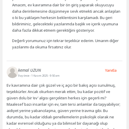
Amacım, ev kavramına dair bir ön giriş yaparak okuyucuyu
daha derinlemesine düşünmeye sevk etmekti ancak anlaşılan
o ki bu yaklaşım herkesin beklentisini karşılamadı. Bu geri
bildiriminiz, gelecekteki yazılarımda başlık ve içerik uyumuna
daha fazla dikkat etmem gerektiğini gösteriyor.
Değerli yorumunuz için tekrar teşekkür ederim. Umarım diğer
yazılarımı da okuma fırsatınız olur.
kemal UZUN
Yanıtla
9 ay önce
- 1 Kasım 2025 - 9:50 am
Ev kavramına dair çok güzel ve iç açıcı bir bakış açısı sunulmuş,
teşekkürler. Ancak okurken merak ettim, bu kadar pozitif ve
güven dolu bir ‘ev’ algısı gerçekten herkes için geçerli mi?
Maalesef bazı insanlar için ev, tam tersi anlamlar da taşıyabiliyor;
aidiyet yerine yabancılaşma, güven yerine travma gibi. Bu
durumda, bu kadar iddialı genellemelerin psikolojik olarak ne
kadar evrensel olduğunu ya da bilimsel bir dayanağı olup