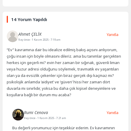
14 Yorum Yapıldı
Ahmet ÇELİK
Yanıtla
9 ay önce
- 1 Kasım 2025 - 7:19 am
“Ev” kavramına dair bu idealize edilmiş bakış açısını anlıyorum,
çoğu insan için böyle olmasını dileriz. ama bu tanımlar gerçekten
herkes için geçerli mi? evin her zaman bir sığınak, güvenli liman
veya huzur adresi olduğunu söylemek, travmatik ev yaşantıları
olan ya da evsizlik çekenler için biraz gerçek dışı kaçmaz mı?
psikolojik anlamda ‘aidiyet’ ve ‘güven’ hissi her zaman dört
duvarla mı sınırlıdır, yoksa bu daha çok kişisel deneyimlere ve
koşullara bağlı bir durum mu acaba?
Rumi Cenova
Yanıtla
9 ay önce
- 1 Kasım 2025 - 7:21 am
Bu değerli yorumunuz için teşekkür ederim. Ev kavramının