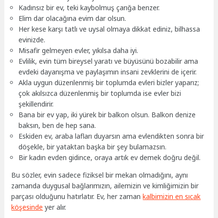
Kadınsız bir ev, teki kaybolmuş çarığa benzer.
Elim dar olacağına evim dar olsun.
Her kese karşı tatlı ve uysal olmaya dikkat ediniz, bilhassa
evinizde.
Misafir gelmeyen evler, yıkılsa daha iyi.
Evlilik, evin tüm bireysel yaratı ve büyüsünü bozabilir ama
evdeki dayanışma ve paylaşımın insani zevklerini de içerir.
Akla uygun düzenlenmiş bir toplumda evleri bizler yaparız;
çok akılsızca düzenlenmiş bir toplumda ise evler bizi
şekillendirir.
Bana bir ev yap, iki yürek bir balkon olsun. Balkon denize
baksın, ben de hep sana.
Eskiden ev, araba lafları duyarsın ama evlendikten sonra bir
döşekle, bir yataktan başka bir şey bulamazsın.
Bir kadın evden gidince, oraya artık ev demek doğru değil.
Bu sözler, evin sadece fiziksel bir mekan olmadığını, aynı
zamanda duygusal bağlarımızın, ailemizin ve kimliğimizin bir
parçası olduğunu hatırlatır. Ev, her zaman
kalbimizin en sıcak
köşesinde
yer alır.