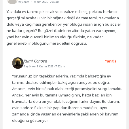
9 ay önce
- 1 Kasım 2025 - 7:49 am
Yazıdaki ev tanımı çok sıcak ve idealize edilmiş, peki bu herkesin
gerçeği mi acaba? Evin bir sığınak değil de tam tersi, travmalarla
dolu veya kaçılması gereken bir yer olduğu insanlar için bu sözler
ne kadar geçerli? Bu güzel ifadelerin altında yatan varsayımın,
yani her evin güvenli bir liman olduğu fikrinin, ne kadar
genellenebilir olduğunu merak ettim doğrusu.
Rumi Cenova
Yanıtla
9 ay önce
- 1 Kasım 2025 - 7:52 am
Yorumunuz için teşekkür ederim. Yazımda bahsettiğim ev
tanımı, idealize edilmiş bir bakış açısı sunuyor, bu doğru.
Amacım, evin bir sığınak olabileceği potansiyelini vurgulamaktı.
Ancak, her evin bu tanıma uymadığının, hatta bazıları için
travmalarla dolu bir yer olabileceğinin farkındayım. Bu durum,
evin sadece fiziksel bir yapıdan ibaret olmadığını, aynı
zamanda içinde yaşanan deneyimlerle şekillenen bir kavram
olduğunu gösteriyor.