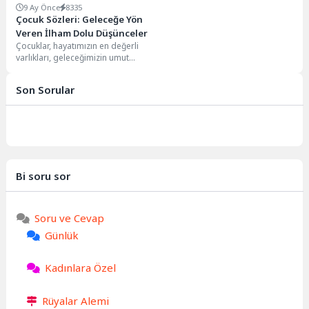
9 Ay Önce
8335
Çocuk Sözleri: Geleceğe Yön
Veren İlham Dolu Düşünceler
Çocuklar, hayatımızın en değerli
varlıkları, geleceğimizin umut
ışıklarıdır. Onların saf dünyası, biz
yetişkinlere unuttuğumuz birçok...
Son Sorular
Bi soru sor
Soru ve Cevap
Günlük
Kadınlara Özel
Rüyalar Alemi