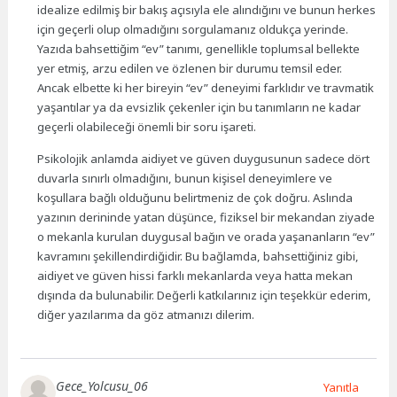
idealize edilmiş bir bakış açısıyla ele alındığını ve bunun herkes
için geçerli olup olmadığını sorgulamanız oldukça yerinde.
Yazıda bahsettiğim “ev” tanımı, genellikle toplumsal bellekte
yer etmiş, arzu edilen ve özlenen bir durumu temsil eder.
Ancak elbette ki her bireyin “ev” deneyimi farklıdır ve travmatik
yaşantılar ya da evsizlik çekenler için bu tanımların ne kadar
geçerli olabileceği önemli bir soru işareti.
Psikolojik anlamda aidiyet ve güven duygusunun sadece dört
duvarla sınırlı olmadığını, bunun kişisel deneyimlere ve
koşullara bağlı olduğunu belirtmeniz de çok doğru. Aslında
yazının derininde yatan düşünce, fiziksel bir mekandan ziyade
o mekanla kurulan duygusal bağın ve orada yaşananların “ev”
kavramını şekillendirdiğidir. Bu bağlamda, bahsettiğiniz gibi,
aidiyet ve güven hissi farklı mekanlarda veya hatta mekan
dışında da bulunabilir. Değerli katkılarınız için teşekkür ederim,
diğer yazılarıma da göz atmanızı dilerim.
Gece_Yolcusu_06
Yanıtla