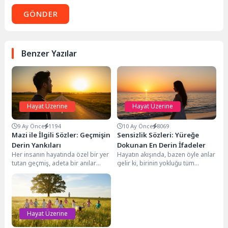
GÖNDER
Benzer Yazılar
Hayat Üzerine
Hayat Üzerine
9 Ay Önce
1194
10 Ay Önce
8069
Mazi ile İlgili Sözler: Geçmişin
Sensizlik Sözleri: Yüreğe
Derin Yankıları
Dokunan En Derin İfadeler
Her insanın hayatında özel bir yer
Hayatın akışında, bazen öyle anlar
tutan geçmiş, adeta bir anılar
gelir ki, birinin yokluğu tüm
tarlasıdır. Yaşadığımız tecrübeler,
dünyayı karanlığa boğar.
tattığımız...
İçimizdeki boşluk,...
Hayat Üzerine