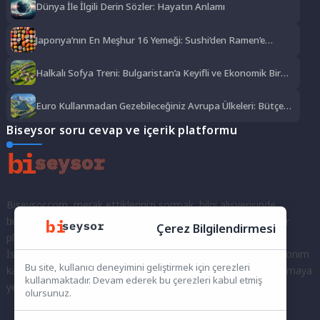
Dünya İle İlgili Derin Sözler: Hayatın Anlamı
Japonya’nın En Meşhur 16 Yemeği: Sushi’den Ramen’e
Lezzet Şöleni
Halkalı Sofya Treni: Bulgaristan’a Keyifli ve Ekonomik Bir
Yolculuk
Euro Kullanmadan Gezebileceğiniz Avrupa Ülkeleri: Bütçe
Dostu Rotalar
Biseysor soru cevap ve içerik platformu
Biseysor.com, merak ettiklerinizi sormak, bilgi alışverişinde
bulunmak ve fikirlerinizi paylaşmak için bir araya geldiğimiz bir
Çerez Bilgilendirmesi
platformdur.
İster kayıtlı bir kullanıcı olarak topluluğumuza katılın, ister anonim
Bu site, kullanıcı deneyimini geliştirmek için çerezleri
kalarak sorularınızı yöneltin; burada her türlü soruya ve tartışmaya
kullanmaktadır. Devam ederek bu çerezleri kabul etmiş
yer var. Bilgiyi keşfetmek ve paylaşmak için bize katılın!
olursunuz.