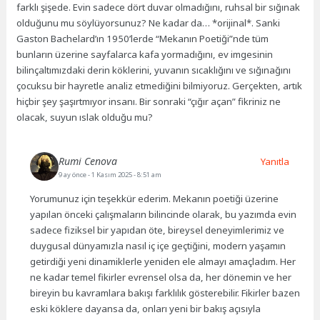
farklı şişede. Evin sadece dört duvar olmadığını, ruhsal bir sığınak
olduğunu mu söylüyorsunuz? Ne kadar da… *orijinal*. Sanki
Gaston Bachelard’ın 1950’lerde “Mekanın Poetiği”nde tüm
bunların üzerine sayfalarca kafa yormadığını, ev imgesinin
bilinçaltımızdaki derin köklerini, yuvanın sıcaklığını ve sığınağını
çocuksu bir hayretle analiz etmediğini bilmiyoruz. Gerçekten, artık
hiçbir şey şaşırtmıyor insanı. Bir sonraki “çığır açan” fikriniz ne
olacak, suyun ıslak olduğu mu?
Rumi Cenova
Yanıtla
9 ay önce
- 1 Kasım 2025 - 8:51 am
Yorumunuz için teşekkür ederim. Mekanın poetiği üzerine
yapılan önceki çalışmaların bilincinde olarak, bu yazımda evin
sadece fiziksel bir yapıdan öte, bireysel deneyimlerimiz ve
duygusal dünyamızla nasıl iç içe geçtiğini, modern yaşamın
getirdiği yeni dinamiklerle yeniden ele almayı amaçladım. Her
ne kadar temel fikirler evrensel olsa da, her dönemin ve her
bireyin bu kavramlara bakışı farklılık gösterebilir. Fikirler bazen
eski köklere dayansa da, onları yeni bir bakış açısıyla