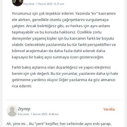
9 ay önce
- 1 Kasım 2025 - 8:21 am
Yorumunuz için çok teşekkür ederim. Yazımda “ev” kavramını
ele alırken, genellikle olumlu çağrışımlarını vurgulamaya
çalıştım. Ancak belirttiğiniz gibi, ev herkes için aynı anlamı
taşımayabilir ve bu konuda haklısınız. Özellikle zorlu
deneyimler yaşamış kişiler için bu kavramın farklı bir boyutu
olabilir. Gelecekteki yazılarımda bu tür farklı perspektifleri ve
bilimsel araştırmaları da daha fazla dahil ederek daha
kapsayıcı bir bakış açısı sunmaya özen göstereceğim.
Farklı bakış açılarına olan duyarlılığınız ve yapıcı eleştiriniz
benim için çok değerli. Bu tür yorumlar, yazılarımı daha iyi hale
getirmeme yardımcı oluyor. Diğer yazılarıma da göz atmanızı
rica ederim.
Zeynep
Yanıtla
9 ay önce
- 1 Kasım 2025 - 8:49 am
Ah, yine mi… Bu “yeni” keşifler, her seferinde aynı eski şarap,