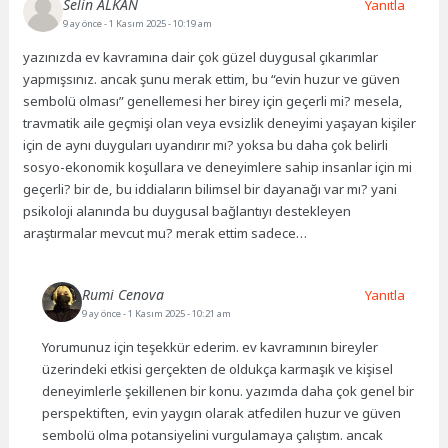
Selin ALKAN
Yanıtla
9 ay önce
- 1 Kasım 2025 - 10:19 am
yazınızda ev kavramına dair çok güzel duygusal çıkarımlar
yapmışsınız. ancak şunu merak ettim, bu “evin huzur ve güven
sembolü olması” genellemesi her birey için geçerli mi? mesela,
travmatik aile geçmişi olan veya evsizlik deneyimi yaşayan kişiler
için de aynı duyguları uyandırır mı? yoksa bu daha çok belirli
sosyo-ekonomik koşullara ve deneyimlere sahip insanlar için mi
geçerli? bir de, bu iddiaların bilimsel bir dayanağı var mı? yani
psikoloji alanında bu duygusal bağlantıyı destekleyen
araştırmalar mevcut mu? merak ettim sadece…
Rumi Cenova
Yanıtla
9 ay önce
- 1 Kasım 2025 - 10:21 am
Yorumunuz için teşekkür ederim. ev kavramının bireyler
üzerindeki etkisi gerçekten de oldukça karmaşık ve kişisel
deneyimlerle şekillenen bir konu. yazımda daha çok genel bir
perspektiften, evin yaygın olarak atfedilen huzur ve güven
sembolü olma potansiyelini vurgulamaya çalıştım. ancak