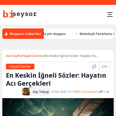
Magazin Haberleri
yön bulması, hayvanlarda yön duygusu
Bütünleşik Pazarlama: Markalarla
Ana Sayfa
Hayat Üzerine
En Keskin İğneli Sözler: Hayatın Acı
Gerçekleri
Hayat Üzerine
9
En Keskin İğneli Sözler: Hayatın
Acı Gerçekleri
Alp Tobay
23 Eki 2025 12:12
4595 Görüntüleme
11 dk.