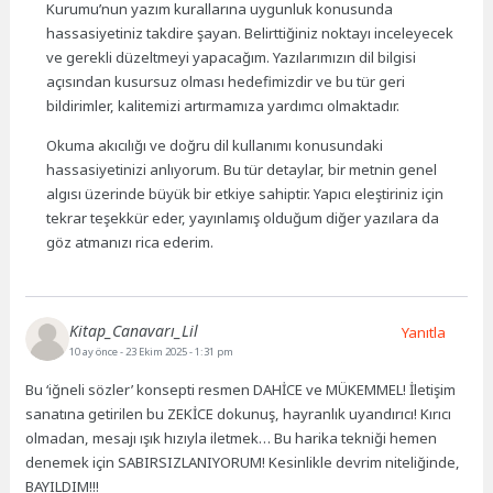
Kurumu’nun yazım kurallarına uygunluk konusunda
hassasiyetiniz takdire şayan. Belirttiğiniz noktayı inceleyecek
ve gerekli düzeltmeyi yapacağım. Yazılarımızın dil bilgisi
açısından kusursuz olması hedefimizdir ve bu tür geri
bildirimler, kalitemizi artırmamıza yardımcı olmaktadır.
Okuma akıcılığı ve doğru dil kullanımı konusundaki
hassasiyetinizi anlıyorum. Bu tür detaylar, bir metnin genel
algısı üzerinde büyük bir etkiye sahiptir. Yapıcı eleştiriniz için
tekrar teşekkür eder, yayınlamış olduğum diğer yazılara da
göz atmanızı rica ederim.
Kitap_Canavarı_Lil
Yanıtla
10 ay önce
- 23 Ekim 2025 - 1:31 pm
Bu ‘iğneli sözler’ konsepti resmen DAHİCE ve MÜKEMMEL! İletişim
sanatına getirilen bu ZEKİCE dokunuş, hayranlık uyandırıcı! Kırıcı
olmadan, mesajı ışık hızıyla iletmek… Bu harika tekniği hemen
denemek için SABIRSIZLANIYORUM! Kesinlikle devrim niteliğinde,
BAYILDIM!!!