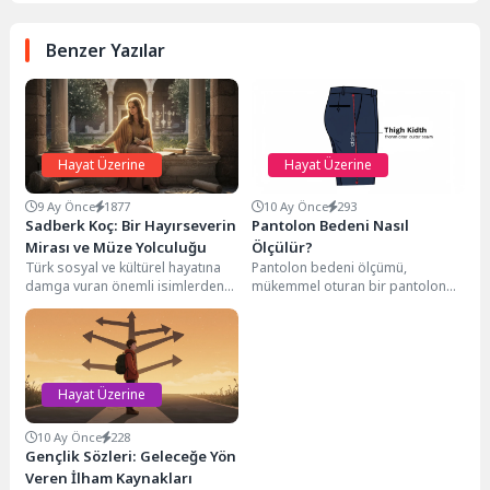
Benzer Yazılar
Hayat Üzerine
Hayat Üzerine
9 Ay Önce
1877
10 Ay Önce
293
Sadberk Koç: Bir Hayırseverin
Pantolon Bedeni Nasıl
Mirası ve Müze Yolculuğu
Ölçülür?
Türk sosyal ve kültürel hayatına
Pantolon bedeni ölçümü,
damga vuran önemli isimlerden
mükemmel oturan bir pantolon
biri olan Sadberk Koç, sadece
bulmanın temelidir. Doğru
Vehbi...
ölçümler alarak online ve
mağaza...
Hayat Üzerine
10 Ay Önce
228
Gençlik Sözleri: Geleceğe Yön
Veren İlham Kaynakları