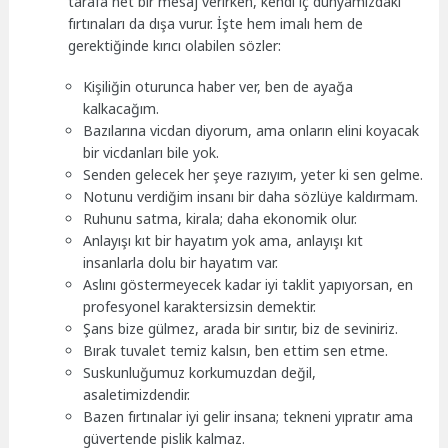
tarafa net bir mesaj verirken, kendi iç dünyamızdaki
fırtınaları da dışa vurur. İşte hem imalı hem de
gerektiğinde kırıcı olabilen sözler:
Kişiliğin oturunca haber ver, ben de ayağa
kalkacağım.
Bazılarına vicdan diyorum, ama onların elini koyacak
bir vicdanları bile yok.
Senden gelecek her şeye razıyım, yeter ki sen gelme.
Notunu verdiğim insanı bir daha sözlüye kaldırmam.
Ruhunu satma, kirala; daha ekonomik olur.
Anlayışı kıt bir hayatım yok ama, anlayışı kıt
insanlarla dolu bir hayatım var.
Aslını göstermeyecek kadar iyi taklit yapıyorsan, en
profesyonel karaktersizsin demektir.
Şans bize gülmez, arada bir sırıtır, biz de seviniriz.
Bırak tuvalet temiz kalsın, ben ettim sen etme.
Suskunluğumuz korkumuzdan değil,
asaletimizdendir.
Bazen fırtınalar iyi gelir insana; tekneni yıpratır ama
güvertende pislik kalmaz.