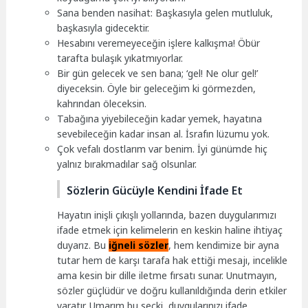
Sana benden nasihat: Başkasıyla gelen mutluluk,
başkasıyla gidecektir.
Hesabını veremeyeceğin işlere kalkışma! Öbür
tarafta bulaşık yıkatmıyorlar.
Bir gün gelecek ve sen bana; ‘gel! Ne olur gel!’
diyeceksin. Öyle bir geleceğim ki görmezden,
kahrından öleceksin.
Tabağına yiyebileceğin kadar yemek, hayatına
sevebileceğin kadar insan al. İsrafın lüzumu yok.
Çok vefalı dostlarım var benim. İyi günümde hiç
yalnız bırakmadılar sağ olsunlar.
Sözlerin Gücüyle Kendini İfade Et
Hayatın inişli çıkışlı yollarında, bazen duygularımızı
ifade etmek için kelimelerin en keskin haline ihtiyaç
duyarız. Bu
iğneli sözler
, hem kendimize bir ayna
tutar hem de karşı tarafa hak ettiği mesajı, incelikle
ama kesin bir dille iletme fırsatı sunar. Unutmayın,
sözler güçlüdür ve doğru kullanıldığında derin etkiler
yaratır. Umarım bu seçki, duygularınızı ifade