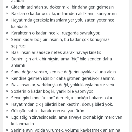
acaba?
Gidenin ardından su dökerim ki, bir daha geri gelmesin.
Bazıları o kadar ucuz ki, indirimden aldıklarını sanıyorum.
Hayatımda gereksiz insanlara yer yok, zaten yeterince
kalabalık.
Karakterin o kadar ince ki, rüzgarda savruluyor.
Senin kadar boş bir insanın, bu kadar çok konuşması
şaşırtıcı.
Bazı insanlar sadece nefes alarak havayı kirletir.
Benim için artık bir hiçsin, ama “hiç” bile senden daha
anlamlı.
Sana değer verdim, sen ise değerini ayaklar altına aldın.
Kendine gelmen için bir daha gitmen gerekiyor sanırım.
Bazı insanlar, varlıklarıyla değil, yokluklarıyla huzur verir.
Sözlerin o kadar boş ki, yankı bile yapmıyor.
Senin gibi birine “insan” demek, insanlığa hakaret olur.
Hayatımdan çıkış biletini ben kestim, dönüş bileti yok.
Gülüşün sahte, karakterin ise yan ürün.
Egoistliğin zirvesindesin, ama zirveye çıkmak için merdiven
kullanmadın.
Seninle aynı yolda yürümek, yolumu kaybetmek anlamına