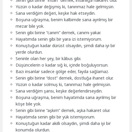
Senin gibi birine “insan” demek, insanlığa hakaret olur.
Yüzün o kadar değişmiş ki, tanınmaz hale gelmişsin.
Sana verdiğim değeri, keşke hak etseydin.
Boşuna uğraşma, benim kalbimde sana ayrılmış bir
mezar bile yok.
Senin gibi birine “canım” demek, canımı yakar.
Hayatımda senin gibi bir yara izi istemiyorum.
Konuştuğun kadar dürüst olsaydın, şimdi daha iyi bir
yerde olurdun.
Seninle olan her şey, bir kâbus gibi.
Düşüncelerin o kadar sığ ki, içinde boğuluyorsun.
Bazı insanlar sadece gölge eder, fayda sağlamaz.
Senin gibi birine “dost” demek, dostluğa ihanet olur.
Yüzün o kadar solmuş ki, tanınmaz hale gelmişsin.
Sana verdiğim şansı, keşke değerlendirseydin.
Boşuna uğraşma, benim hayatımda sana ayrılmış bir
köşe bile yok.
Senin gibi birine “aşkım” demek, aşka hakaret olur.
Hayatımda senin gibi bir yük istemiyorum.
Konuştuğun kadar akıllı olsaydın, şimdi daha iyi bir
konumda olurdun.