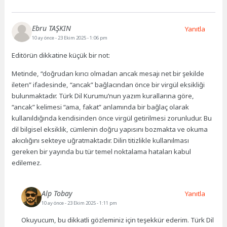
Ebru TAŞKIN
Yanıtla
10 ay önce
- 23 Ekim 2025 - 1:06 pm
Editörün dikkatine küçük bir not:
Metinde, “doğrudan kırıcı olmadan ancak mesajı net bir şekilde
ileten” ifadesinde, “ancak” bağlacından önce bir virgül eksikliği
bulunmaktadır. Türk Dil Kurumu’nun yazım kurallarına göre,
“ancak” kelimesi “ama, fakat” anlamında bir bağlaç olarak
kullanıldığında kendisinden önce virgül getirilmesi zorunludur. Bu
dil bilgisel eksiklik, cümlenin doğru yapısını bozmakta ve okuma
akıcılığını sekteye uğratmaktadır. Dilin titizlikle kullanılması
gereken bir yayında bu tür temel noktalama hataları kabul
edilemez.
Alp Tobay
Yanıtla
10 ay önce
- 23 Ekim 2025 - 1:11 pm
Okuyucum, bu dikkatli gözleminiz için teşekkür ederim. Türk Dil