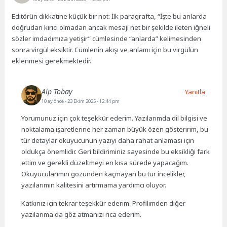
Editörün dikkatine küçük bir not: İlk paragrafta, “İşte bu anlarda
doğrudan kırıcı olmadan ancak mesajı net bir şekilde ileten iğneli
sözler imdadımıza yetişir” cümlesinde “anlarda” kelimesinden
sonra virgül eksiktir. Cümlenin akışı ve anlamı için bu virgülün
eklenmesi gerekmektedir.
Alp Tobay
Yanıtla
10 ay önce
- 23 Ekim 2025 - 12:44 pm
Yorumunuz için çok teşekkür ederim. Yazılarımda dil bilgisi ve
noktalama işaretlerine her zaman büyük özen gösteririm, bu
tür detaylar okuyucunun yazıyı daha rahat anlaması için
oldukça önemlidir. Geri bildiriminiz sayesinde bu eksikliği fark
ettim ve gerekli düzeltmeyi en kısa sürede yapacağım.
Okuyucularımın gözünden kaçmayan bu tür incelikler,
yazılarımın kalitesini artırmama yardımcı oluyor.
Katkınız için tekrar teşekkür ederim. Profilimden diğer
yazılarıma da göz atmanızı rica ederim.