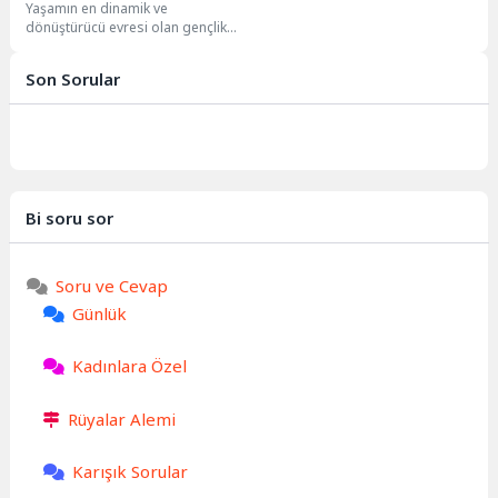
Yaşamın en dinamik ve
dönüştürücü evresi olan gençlik
dönemi, hem sınırsız bir enerji
deposu hem...
Son Sorular
Bi soru sor
Soru ve Cevap
Günlük
Kadınlara Özel
Rüyalar Alemi
Karışık Sorular