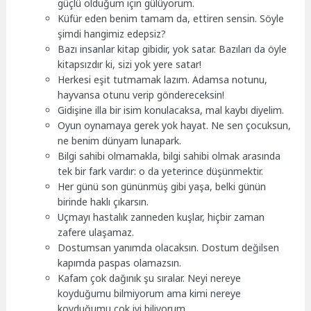
güçlü olduğum için gülüyorum.
Küfür eden benim tamam da, ettiren sensin. Söyle
şimdi hangimiz edepsiz?
Bazı insanlar kitap gibidir, yok satar. Bazıları da öyle
kitapsızdır ki, sizi yok yere satar!
Herkesi eşit tutmamak lazım. Adamsa notunu,
hayvansa otunu verip göndereceksin!
Gidişine illa bir isim konulacaksa, mal kaybı diyelim.
Oyun oynamaya gerek yok hayat. Ne sen çocuksun,
ne benim dünyam lunapark.
Bilgi sahibi olmamakla, bilgi sahibi olmak arasında
tek bir fark vardır: o da yeterince düşünmektir.
Her günü son gününmüş gibi yaşa, belki günün
birinde haklı çıkarsın.
Uçmayı hastalık zanneden kuşlar, hiçbir zaman
zafere ulaşamaz.
Dostumsan yanımda olacaksın. Dostum değilsen
kapımda paspas olamazsın.
Kafam çok dağınık şu sıralar. Neyi nereye
koyduğumu bilmiyorum ama kimi nereye
koyduğumu çok iyi biliyorum.