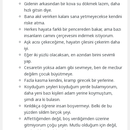
Gidenin arkasından bir kova su dökmek lazım, daha
hızlı gitsin diye.
Bana akıl verirken kalanı sana yetmeyecekse kendini
riske atma.
Herkes hayata farklı bir pencereden bakar, ama bazı
insanların camını çerçevesini indirmek istiyorum.
Aşk acısı çekeceğime, hayatın çilesini çekerim daha
iyi.
Eğer iki yüzlü olacaksan, en azından birini sevimli
yap.
Cesaretin yoksa adam gibi sevmeye, ben de mecbur
değilim çocuk büyütmeye.
Fazla kasma kendini, kramp girecek bir yerlerine.
Koyduğum şeyleri koyduğum yerde bulamıyorum,
daha yeni bazı kişileri adam yerine koymuştum,
şimdi ara ki bulasın.
Kırıldıkça öğrenir insan boşvermeyi. Belki de bu
yüzden sildim birçok şeyi.
Affettiğimden değil, boş verdiğimden üzerine
gitmiyorum çoğu şeyin. Mutlu olduğum için değil,