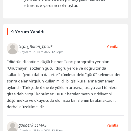
etmenize yardımcı olmuştur.
9 Yorum Yapıldı
Uçan_Balon_Çocuk
Yanıtla
10 ay önce
- 23 Ekim 2025 - 12:32 pm
Editörün dikkatine küçük bir not: İkinci paragrafta yer alan
“Unutmayın, sözlerin gücü, doğru yerde ve doğru tonda
kullanıldığında daha da artar.” cümlesindeki “gücü” kelimesinden
sonra gelen virgülün kullanımı dil bilgisi kurallarına tamamen
aykırıdır. Türkçede özne ile yüklem arasına, araya zarf tümleci
girse dahi virgül konulmaz. Bu tür hatalar metnin ciddiyetini
düşürmekte ve okuyucuda olumsuz bir izlenim bırakmaktadır;
derhal düzeltilmelidir.
gökberk ELMAS
Yanıtla
10 ay önce
- 23 Ekim 2025 - 12:36 pm