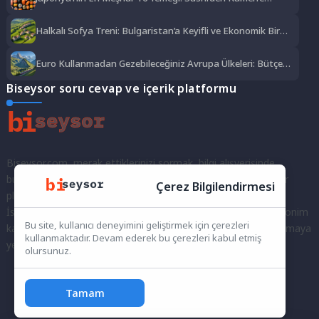
Lezzet Şöleni
Halkalı Sofya Treni: Bulgaristan’a Keyifli ve Ekonomik Bir
Yolculuk
Euro Kullanmadan Gezebileceğiniz Avrupa Ülkeleri: Bütçe
Dostu Rotalar
Biseysor soru cevap ve içerik platformu
Biseysor.com, merak ettiklerinizi sormak, bilgi alışverişinde
bulunmak ve fikirlerinizi paylaşmak için bir araya geldiğimiz bir
Çerez Bilgilendirmesi
platformdur.
İster kayıtlı bir kullanıcı olarak topluluğumuza katılın, ister anonim
Bu site, kullanıcı deneyimini geliştirmek için çerezleri
kalarak sorularınızı yöneltin; burada her türlü soruya ve tartışmaya
kullanmaktadır. Devam ederek bu çerezleri kabul etmiş
yer var. Bilgiyi keşfetmek ve paylaşmak için bize katılın!
olursunuz.
Tamam