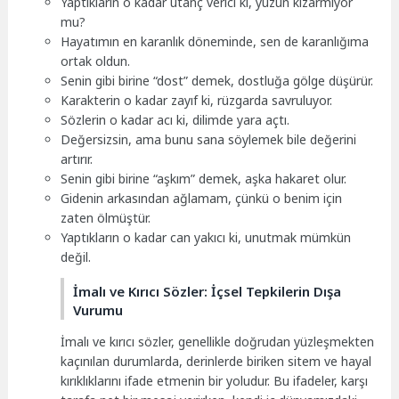
Yaptıkların o kadar utanç verici ki, yüzün kızarmıyor
mu?
Hayatımın en karanlık döneminde, sen de karanlığıma
ortak oldun.
Senin gibi birine “dost” demek, dostluğa gölge düşürür.
Karakterin o kadar zayıf ki, rüzgarda savruluyor.
Sözlerin o kadar acı ki, dilimde yara açtı.
Değersizsin, ama bunu sana söylemek bile değerini
artırır.
Senin gibi birine “aşkım” demek, aşka hakaret olur.
Gidenin arkasından ağlamam, çünkü o benim için
zaten ölmüştür.
Yaptıkların o kadar can yakıcı ki, unutmak mümkün
değil.
İmalı ve Kırıcı Sözler: İçsel Tepkilerin Dışa
Vurumu
İmalı ve kırıcı sözler, genellikle doğrudan yüzleşmekten
kaçınılan durumlarda, derinlerde biriken sitem ve hayal
kırıklıklarını ifade etmenin bir yoludur. Bu ifadeler, karşı