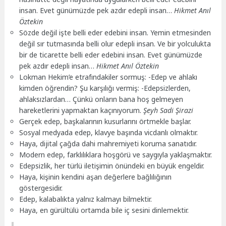
insan. Evet günümüzde pek azdır edepli insan…
Hikmet Anıl
Öztekin
Sözde değil işte belli eder edebini insan. Yemin etmesinden
değil sır tutmasında belli olur edepli insan. Ve bir yolculukta
bir de ticarette belli eder edebini insan. Evet günümüzde
pek azdır edepli insan…
Hikmet Anıl Öztekin
Lokman Hekim’e etrafındakiler sormuş: -Edep ve ahlakı
kimden öğrendin? Şu karşılığı vermiş: -Edepsizlerden,
ahlaksızlardan… Çünkü onların bana hoş gelmeyen
hareketlerini yapmaktan kaçınıyorum.
Şeyh Sadi Şirazi
Gerçek edep, başkalarının kusurlarını örtmekle başlar.
Sosyal medyada edep, klavye başında vicdanlı olmaktır.
Haya, dijital çağda dahi mahremiyeti koruma sanatıdır.
Modern edep, farklılıklara hoşgörü ve saygıyla yaklaşmaktır.
Edepsizlik, her türlü iletişimin önündeki en büyük engeldir.
Haya, kişinin kendini aşan değerlere bağlılığının
göstergesidir.
Edep, kalabalıkta yalnız kalmayı bilmektir.
Haya, en gürültülü ortamda bile iç sesini dinlemektir.