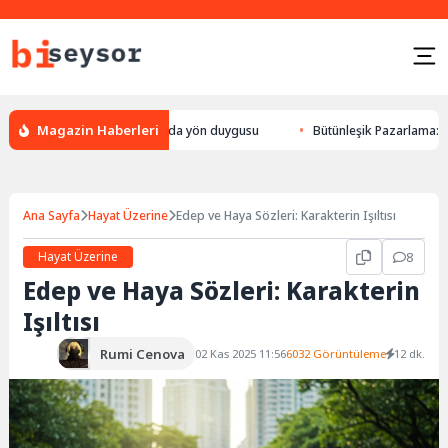
Magazin Haberleri
ön bulması, hayvanlarda yön duygusu
Bütünleşik Pazarlama: Markalarla
Ana Sayfa
Hayat Üzerine
Edep ve Haya Sözleri: Karakterin Işıltısı
Hayat Üzerine
8
Edep ve Haya Sözleri: Karakterin
Işıltısı
Rumi Cenova
02 Kas 2025 11:56
6032 Görüntüleme
12 dk.