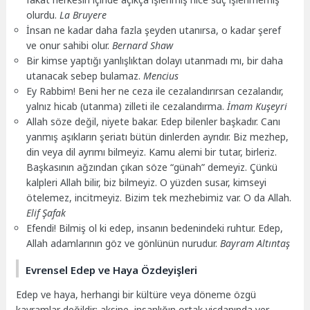
olurdu.
La Bruyere
İnsan ne kadar daha fazla şeyden utanırsa, o kadar şeref
ve onur sahibi olur.
Bernard Shaw
Bir kimse yaptığı yanlışlıktan dolayı utanmadı mı, bir daha
utanacak sebep bulamaz.
Mencius
Ey Rabbim! Beni her ne ceza ile cezalandırırsan cezalandır,
yalnız hicab (utanma) zilleti ile cezalandırma.
İmam Kuşeyri
Allah söze değil, niyete bakar. Edep bilenler başkadır. Canı
yanmış aşıkların şeriatı bütün dinlerden ayrıdır. Biz mezhep,
din veya dil ayrımı bilmeyiz. Kamu alemi bir tutar, birleriz.
Başkasının ağzından çıkan söze “günah” demeyiz. Çünkü
kalpleri Allah bilir, biz bilmeyiz. O yüzden susar, kimseyi
ötelemez, incitmeyiz. Bizim tek mezhebimiz var. O da Allah.
Elif Şafak
Efendi! Bilmiş ol ki edep, insanın bedenindeki ruhtur. Edep,
Allah adamlarının göz ve gönlünün nurudur.
Bayram Altıntaş
Evrensel Edep ve Haya Özdeyişleri
Edep ve haya, herhangi bir kültüre veya döneme özgü
kavramlar değildir; aksine, insanlığın ortak vicdanında yer