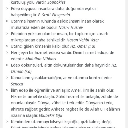
kurtuluş yolu vardır.
Sophokles
Edep duygusu insanlara daha doğumda eşitsiz
bahşedilmiştir.
F. Scott Fitzgerald
Utanma insanın ruhunda asıldır. İnsanı insan olarak
muhafaza eden de budur.
Nasr-ı Hüsrev
Edebden yoksun olan bir insan, bir toplum için zararlı
mikroplardan daha tehlikelidir.
Hasan Vehbi Yeter
Utancı giden kimsenin kalbi ölür.
Hz. Ömer (r.a)
Her şeyin bir hizmet edicisi vardır. Dinin hizmet edicisi de
edeptir.
Abdullah Nibbaci
Edep döküntüleri, altın döküntülerinden daha hayırlıdır.
Hz.
Osman (r.a)
Kanunların yasaklamadığını, ar ve utanma kontrol eder.
Seneca
İlim edep ile öğrenilir ve anlaşılır. Amel, ilim ile sahih olur.
Hikmete amel ile ulaşılır. Zühd hikmet ile anlaşılır, zühde de
onunla ulaşılır. Dünya, zühd ile terk edilir. Dünyanın terki,
ahirete rağbet getirir. Ahirete rağbet ile de Allah u Teâlâ’nın
rızasına ulaşılır.
Ebubekir Sifil
Kendinden utanmayı bilseydi kişioğlu, gizli kalmış değil,
fakat herkesin içinde açıkça işlenmiş nice suç işlenmemiş