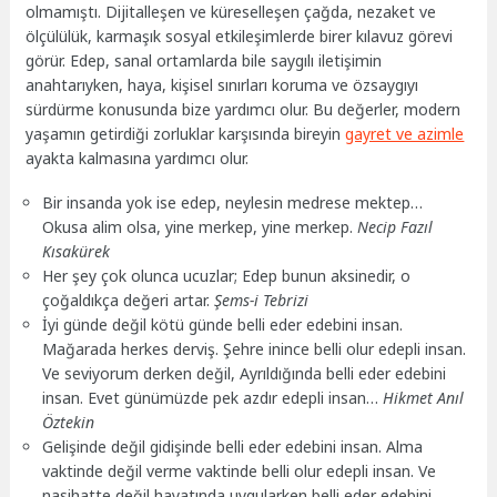
olmamıştı. Dijitalleşen ve küreselleşen çağda, nezaket ve
ölçülülük, karmaşık sosyal etkileşimlerde birer kılavuz görevi
görür. Edep, sanal ortamlarda bile saygılı iletişimin
anahtarıyken, haya, kişisel sınırları koruma ve özsaygıyı
sürdürme konusunda bize yardımcı olur. Bu değerler, modern
yaşamın getirdiği zorluklar karşısında bireyin
gayret ve azimle
ayakta kalmasına yardımcı olur.
Bir insanda yok ise edep, neylesin medrese mektep…
Okusa alim olsa, yine merkep, yine merkep.
Necip Fazıl
Kısakürek
Her şey çok olunca ucuzlar; Edep bunun aksinedir, o
çoğaldıkça değeri artar.
Şems-i Tebrizi
İyi günde değil kötü günde belli eder edebini insan.
Mağarada herkes derviş. Şehre inince belli olur edepli insan.
Ve seviyorum derken değil, Ayrıldığında belli eder edebini
insan. Evet günümüzde pek azdır edepli insan…
Hikmet Anıl
Öztekin
Gelişinde değil gidişinde belli eder edebini insan. Alma
vaktinde değil verme vaktinde belli olur edepli insan. Ve
nasihatte değil hayatında uygularken belli eder edebini