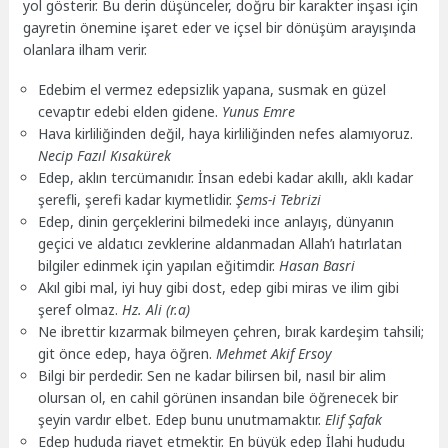
yol gösterir. Bu derin düşünceler, doğru bir karakter inşası için
gayretin önemine işaret eder ve içsel bir dönüşüm arayışında
olanlara ilham verir.
Edebim el vermez edepsizlik yapana, susmak en güzel
cevaptır edebi elden gidene.
Yunus Emre
Hava kirliliğinden değil, haya kirliliğinden nefes alamıyoruz.
Necip Fazıl Kısakürek
Edep, aklın tercümanıdır. İnsan edebi kadar akıllı, aklı kadar
şerefli, şerefi kadar kıymetlidir.
Şems-i Tebrizi
Edep, dinin gerçeklerini bilmedeki ince anlayış, dünyanın
geçici ve aldatıcı zevklerine aldanmadan Allah’ı hatırlatan
bilgiler edinmek için yapılan eğitimdir.
Hasan Basri
Akıl gibi mal, iyi huy gibi dost, edep gibi miras ve ilim gibi
şeref olmaz.
Hz. Ali (r.a)
Ne ibrettir kızarmak bilmeyen çehren, bırak kardeşim tahsili;
git önce edep, haya öğren.
Mehmet Akif Ersoy
Bilgi bir perdedir. Sen ne kadar bilirsen bil, nasıl bir alim
olursan ol, en cahil görünen insandan bile öğrenecek bir
şeyin vardır elbet. Edep bunu unutmamaktır.
Elif Şafak
Edep hududa riayet etmektir. En büyük edep İlahi hududu