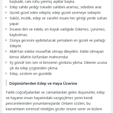
başkadır, canı ruhu yanmış aşıklar başka.
Edep sahibi yediği tokadın sahibini aramaz, sebebini arar.
Güzeli güzel eden edeptir, edep güzeli sevmeye sebeptir.
Sükût, incelik, edep ve zarafet insanı her gittiği yerde sultan
yapar.
İnsanın ilim ve edebi, en büyük varlığıdır. Eskimez, çürümez,
kaybolmaz.
Dünya gecesini aydınlatacak şemaların en güzeli ve parlağı:
Edeptir.
Allah’tan edebe muvaffak olmayı dileyelim. Edebi olmayan
kimse Allah’ın lütfundan mahrumdur.
Ey gönül! Sen sen ol kimsenin gönlünü yıkma. Dikenin ucuna
çık da edep çizgisinden çıkma.
Edep, sözlerin en güzelidir.
Düşünürlerden Edep ve Haya Üzerine
Farklı coğrafyalardan ve zamanlardan gelen düşünürler, edep
ve hayanın insan hayatındaki vazgeçilmez yerini kendi
pencerelerinden yorumlamışlardır. Onların sözleri, bu
kavramların evrensel niteliğini gözler önüne serer ve bizlere