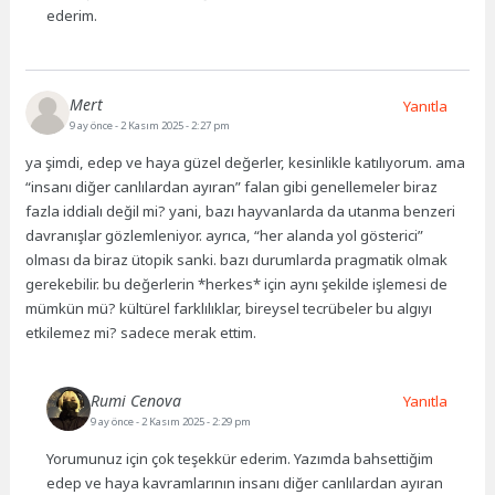
ederim.
Mert
Yanıtla
9 ay önce
- 2 Kasım 2025 - 2:27 pm
ya şimdi, edep ve haya güzel değerler, kesinlikle katılıyorum. ama
“insanı diğer canlılardan ayıran” falan gibi genellemeler biraz
fazla iddialı değil mi? yani, bazı hayvanlarda da utanma benzeri
davranışlar gözlemleniyor. ayrıca, “her alanda yol gösterici”
olması da biraz ütopik sanki. bazı durumlarda pragmatik olmak
gerekebilir. bu değerlerin *herkes* için aynı şekilde işlemesi de
mümkün mü? kültürel farklılıklar, bireysel tecrübeler bu algıyı
etkilemez mi? sadece merak ettim.
Rumi Cenova
Yanıtla
9 ay önce
- 2 Kasım 2025 - 2:29 pm
Yorumunuz için çok teşekkür ederim. Yazımda bahsettiğim
edep ve haya kavramlarının insanı diğer canlılardan ayıran