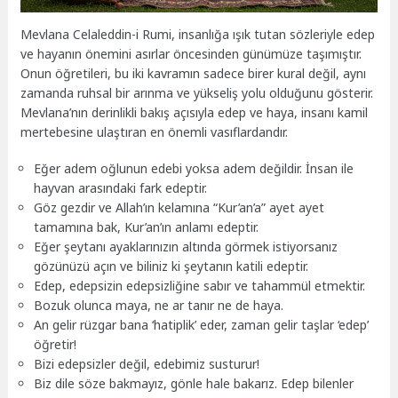
Mevlana Celaleddin-i Rumi, insanlığa ışık tutan sözleriyle edep
ve hayanın önemini asırlar öncesinden günümüze taşımıştır.
Onun öğretileri, bu iki kavramın sadece birer kural değil, aynı
zamanda ruhsal bir arınma ve yükseliş yolu olduğunu gösterir.
Mevlana’nın derinlikli bakış açısıyla edep ve haya, insanı kamil
mertebesine ulaştıran en önemli vasıflardandır.
Eğer adem oğlunun edebi yoksa adem değildir. İnsan ile
hayvan arasındaki fark edeptir.
Göz gezdir ve Allah’ın kelamına “Kur’an’a” ayet ayet
tamamına bak, Kur’an’ın anlamı edeptir.
Eğer şeytanı ayaklarınızın altında görmek istiyorsanız
gözünüzü açın ve biliniz ki şeytanın katili edeptir.
Edep, edepsizin edepsizliğine sabır ve tahammül etmektir.
Bozuk olunca maya, ne ar tanır ne de haya.
An gelir rüzgar bana ‘hatiplik’ eder, zaman gelir taşlar ‘edep’
öğretir!
Bizi edepsizler değil, edebimiz susturur!
Biz dile söze bakmayız, gönle hale bakarız. Edep bilenler