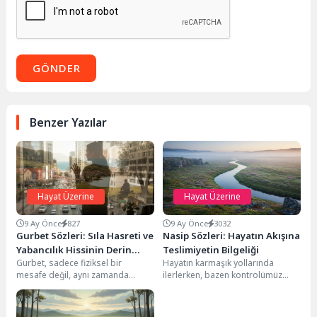
GÖNDER
Benzer Yazılar
Hayat Üzerine
Hayat Üzerine
9 Ay Önce
827
9 Ay Önce
3032
Gurbet Sözleri: Sıla Hasreti ve
Nasip Sözleri: Hayatın Akışına
Yabancılık Hissinin Derin
Teslimiyetin Bilgeliği
Gurbet, sadece fiziksel bir
Hayatın karmaşık yollarında
Yankıları
mesafe değil, aynı zamanda
ilerlerken, bazen kontrolümüz
ruhun derinliklerinde hissedilen,
dışındaki güçlerin varlığını
zamanla hem acıtan hem...
hissederiz. İşte bu noktada,
kadim bir...