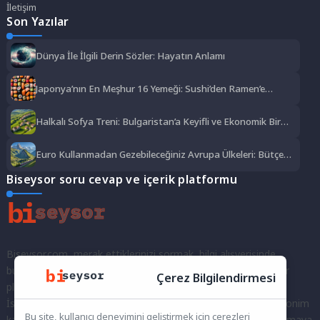
İletişim
Son Yazılar
Dünya İle İlgili Derin Sözler: Hayatın Anlamı
Japonya’nın En Meşhur 16 Yemeği: Sushi’den Ramen’e
Lezzet Şöleni
Halkalı Sofya Treni: Bulgaristan’a Keyifli ve Ekonomik Bir
Yolculuk
Euro Kullanmadan Gezebileceğiniz Avrupa Ülkeleri: Bütçe
Dostu Rotalar
Biseysor soru cevap ve içerik platformu
Biseysor.com, merak ettiklerinizi sormak, bilgi alışverişinde
bulunmak ve fikirlerinizi paylaşmak için bir araya geldiğimiz bir
Çerez Bilgilendirmesi
platformdur.
İster kayıtlı bir kullanıcı olarak topluluğumuza katılın, ister anonim
Bu site, kullanıcı deneyimini geliştirmek için çerezleri
kalarak sorularınızı yöneltin; burada her türlü soruya ve tartışmaya