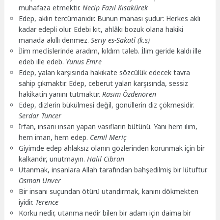
muhafaza etmektir.
Necip Fazıl Kısakürek
Edep, aklın tercümanıdır. Bunun manası şudur: Herkes aklı
kadar edepli olur. Edebi kıt, ahlâkı bozuk olana hakiki
manada akıllı denmez.
Seriy es-Sakatî (k.s)
İlim meclislerinde aradım, kıldım taleb. İlim geride kaldı ille
edeb ille edeb.
Yunus Emre
Edep, yalan karşısında hakikate sözcülük edecek tavra
sahip çıkmaktır. Edep, ceberut yalan karşısında, sessiz
hakikatin yanını tutmaktır.
Rasim Özdenören
Edep, dizlerin bükülmesi değil, gönüllerin diz çökmesidir.
Serdar Tuncer
İrfan, insanı insan yapan vasıfların bütünü. Yani hem ilim,
hem iman, hem edep.
Cemil Meriç
Giyimde edep ahlaksız olanın gözlerinden korunmak için bir
kalkandır, unutmayın.
Halil Cibran
Utanmak, insanlara Allah tarafından bahşedilmiş bir lütuftur.
Osman Ünver
Bir insanı suçundan ötürü utandırmak, kanını dökmekten
iyidir.
Terence
Korku nedir, utanma nedir bilen bir adam için daima bir