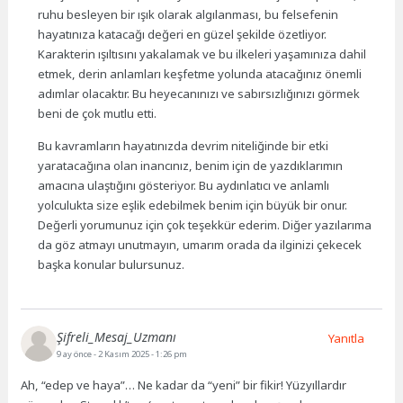
ruhu besleyen bir ışık olarak algılanması, bu felsefenin
hayatınıza katacağı değeri en güzel şekilde özetliyor.
Karakterin ışıltısını yakalamak ve bu ilkeleri yaşamınıza dahil
etmek, derin anlamları keşfetme yolunda atacağınız önemli
adımlar olacaktır. Bu heyecanınızı ve sabırsızlığınızı görmek
beni de çok mutlu etti.
Bu kavramların hayatınızda devrim niteliğinde bir etki
yaratacağına olan inancınız, benim için de yazdıklarımın
amacına ulaştığını gösteriyor. Bu aydınlatıcı ve anlamlı
yolculukta size eşlik edebilmek benim için büyük bir onur.
Değerli yorumunuz için çok teşekkür ederim. Diğer yazılarıma
da göz atmayı unutmayın, umarım orada da ilginizi çekecek
başka konular bulursunuz.
Şifreli_Mesaj_Uzmanı
Yanıtla
9 ay önce
- 2 Kasım 2025 - 1:26 pm
Ah, “edep ve haya”… Ne kadar da “yeni” bir fikir! Yüzyıllardır