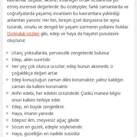
etmiş evrensel değerlerdir. Bu özdeyişler, farklı zamanlarda ve
coğrafyalarda yaşamış insanların bu kavramlara yüklediği
anlamları yansıtır. Her biri, bireyin içsel dünyasına bir ayna
tutarak, onurlu ve dengeli bir yaşam sürmenin yollarını fısıldar.
Doğruluk sözleri
gibi, edep ve haya da hayatın pusulasını
oluşturur.
Utanç yoksullarda, pervasızlık zenginlerde bulunur.
Edep, aklın suretidir.
Her şey çok olunca ucuzlar; edep bunun aksinedir, o
çoğaldıkça değeri artar.
Edep konuştuğun zaman dilini korumaktır; yalnız kaldığın
zaman da kalbini korumaktır.
Arifin edebi, her edebin üstündedir. Çünkü manevi bilgisi
onun kalbini terbiye eder.
Edep, en büyük zenginliktir.
Haya, imanın yarısıdır.
Edepsiz ilim, meyvesiz ağaç gibidir.
Sözün en güzeli, edeple söylenendir.
Haya, güzelliğin en nadide süsüdür.