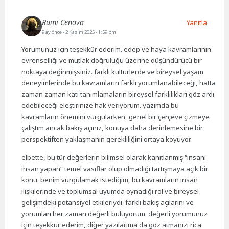
Rumi Cenova
Yanıtla
9 ay önce
- 2 Kasım 2025 - 1:59 pm
Yorumunuz için teşekkür ederim. edep ve haya kavramlarının
evrenselliği ve mutlak doğruluğu üzerine düşündürücü bir
noktaya değinmişsiniz. farklı kültürlerde ve bireysel yaşam
deneyimlerinde bu kavramların farklı yorumlanabileceği, hatta
zaman zaman katı tanımlamaların bireysel farklılıkları göz ardı
edebileceği eleştirinize hak veriyorum. yazımda bu
kavramların önemini vurgularken, genel bir çerçeve çizmeye
çalıştım ancak bakış açınız, konuya daha derinlemesine bir
perspektiften yaklaşmanın gerekliliğini ortaya koyuyor.
elbette, bu tür değerlerin bilimsel olarak kanıtlanmış “insanı
insan yapan” temel vasıflar olup olmadığı tartışmaya açık bir
konu. benim vurgulamak istediğim, bu kavramların insan
ilişkilerinde ve toplumsal uyumda oynadığı rol ve bireysel
gelişimdeki potansiyel etkileriydi. farklı bakış açılarını ve
yorumları her zaman değerli buluyorum. değerli yorumunuz
için teşekkür ederim, diğer yazılarıma da göz atmanızı rica