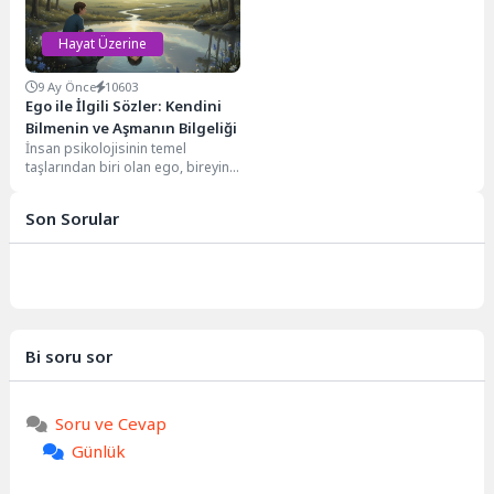
Hayat Üzerine
9 Ay Önce
10603
Ego ile İlgili Sözler: Kendini
Bilmenin ve Aşmanın Bilgeliği
İnsan psikolojisinin temel
taşlarından biri olan ego, bireyin
kendini algılama biçimi, dünyayla
olan etkileşimlerinde benliğini...
Son Sorular
Bi soru sor
Soru ve Cevap
Günlük