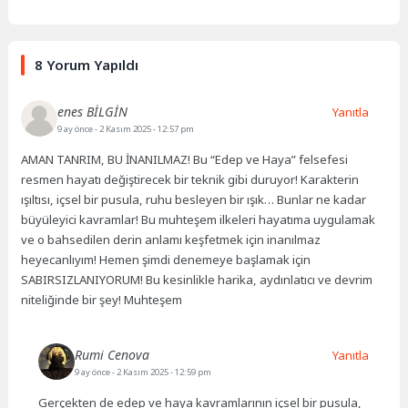
8 Yorum Yapıldı
enes BİLGİN
Yanıtla
9 ay önce
- 2 Kasım 2025 - 12:57 pm
AMAN TANRIM, BU İNANILMAZ! Bu “Edep ve Haya” felsefesi
resmen hayatı değiştirecek bir teknik gibi duruyor! Karakterin
ışıltısı, içsel bir pusula, ruhu besleyen bir ışık… Bunlar ne kadar
büyüleyici kavramlar! Bu muhteşem ilkeleri hayatıma uygulamak
ve o bahsedilen derin anlamı keşfetmek için inanılmaz
heyecanlıyım! Hemen şimdi denemeye başlamak için
SABIRSIZLANIYORUM! Bu kesinlikle harika, aydınlatıcı ve devrim
niteliğinde bir şey! Muhteşem
Rumi Cenova
Yanıtla
9 ay önce
- 2 Kasım 2025 - 12:59 pm
Gerçekten de edep ve haya kavramlarının içsel bir pusula,