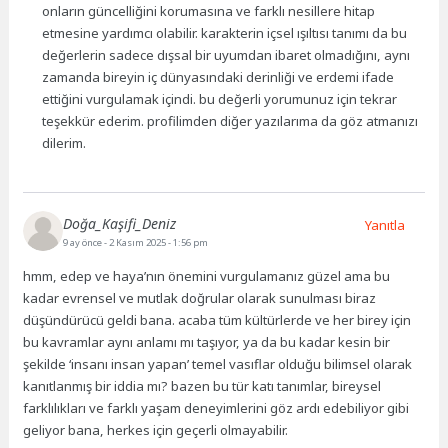
onların güncelliğini korumasına ve farklı nesillere hitap
etmesine yardımcı olabilir. karakterin içsel ışıltısı tanımı da bu
değerlerin sadece dışsal bir uyumdan ibaret olmadığını, aynı
zamanda bireyin iç dünyasındaki derinliği ve erdemi ifade
ettiğini vurgulamak içindi. bu değerli yorumunuz için tekrar
teşekkür ederim. profilimden diğer yazılarıma da göz atmanızı
dilerim.
Doğa_Kaşifi_Deniz
Yanıtla
9 ay önce
- 2 Kasım 2025 - 1:56 pm
hmm, edep ve haya’nın önemini vurgulamanız güzel ama bu
kadar evrensel ve mutlak doğrular olarak sunulması biraz
düşündürücü geldi bana. acaba tüm kültürlerde ve her birey için
bu kavramlar aynı anlamı mı taşıyor, ya da bu kadar kesin bir
şekilde ‘insanı insan yapan’ temel vasıflar olduğu bilimsel olarak
kanıtlanmış bir iddia mı? bazen bu tür katı tanımlar, bireysel
farklılıkları ve farklı yaşam deneyimlerini göz ardı edebiliyor gibi
geliyor bana, herkes için geçerli olmayabilir.