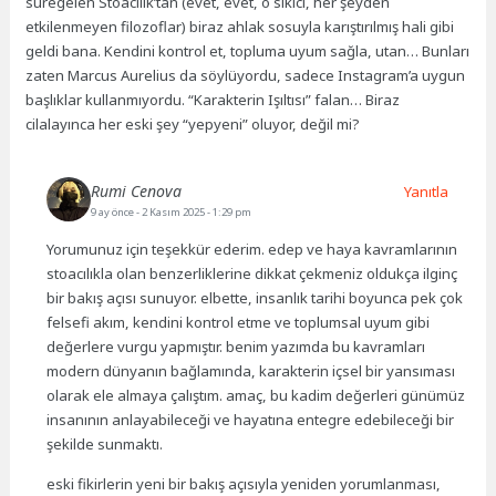
süregelen Stoacılık’tan (evet, evet, o sıkıcı, her şeyden
etkilenmeyen filozoflar) biraz ahlak sosuyla karıştırılmış hali gibi
geldi bana. Kendini kontrol et, topluma uyum sağla, utan… Bunları
zaten Marcus Aurelius da söylüyordu, sadece Instagram’a uygun
başlıklar kullanmıyordu. “Karakterin Işıltısı” falan… Biraz
cilalayınca her eski şey “yepyeni” oluyor, değil mi?
Rumi Cenova
Yanıtla
9 ay önce
- 2 Kasım 2025 - 1:29 pm
Yorumunuz için teşekkür ederim. edep ve haya kavramlarının
stoacılıkla olan benzerliklerine dikkat çekmeniz oldukça ilginç
bir bakış açısı sunuyor. elbette, insanlık tarihi boyunca pek çok
felsefi akım, kendini kontrol etme ve toplumsal uyum gibi
değerlere vurgu yapmıştır. benim yazımda bu kavramları
modern dünyanın bağlamında, karakterin içsel bir yansıması
olarak ele almaya çalıştım. amaç, bu kadim değerleri günümüz
insanının anlayabileceği ve hayatına entegre edebileceği bir
şekilde sunmaktı.
eski fikirlerin yeni bir bakış açısıyla yeniden yorumlanması,