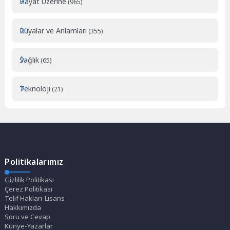
Hayat Üzerine
(965)
Rüyalar ve Anlamları
(355)
Sağlık
(65)
Teknoloji
(21)
Politikalarımız
Gizlilik Politikası
Çerez Politikası
Telif Hakları-Lisans
Hakkımızda
Soru ve Cevap
Künye-Yazarlar