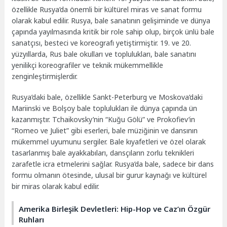
özellikle Rusya’da önemli bir kültürel miras ve sanat formu
olarak kabul edilir. Rusya, bale sanatının gelişiminde ve dünya
çapında yayılmasında kritik bir role sahip olup, birçok ünlü bale
sanatçısı, besteci ve koreografı yetiştirmiştir. 19. ve 20.
yüzyıllarda, Rus bale okulları ve toplulukları, bale sanatını
yenilikçi koreografiler ve teknik mükemmellikle
zenginleştirmişlerdir.
Rusya’daki bale, özellikle Sankt-Peterburg ve Moskova’daki
Mariinski ve Bolşoy bale toplulukları ile dünya çapında ün
kazanmıştır. Tchaikovsky’nin “Kuğu Gölü” ve Prokofiev’in
“Romeo ve Juliet” gibi eserleri, bale müziğinin ve dansının
mükemmel uyumunu sergiler. Bale kıyafetleri ve özel olarak
tasarlanmış bale ayakkabıları, dansçıların zorlu teknikleri
zarafetle icra etmelerini sağlar. Rusya’da bale, sadece bir dans
formu olmanın ötesinde, ulusal bir gurur kaynağı ve kültürel
bir miras olarak kabul edilir.
Amerika Birleşik Devletleri: Hip-Hop ve Caz’ın Özgür
Ruhları