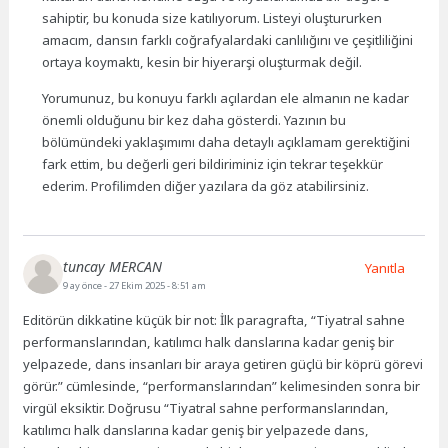
sahiptir, bu konuda size katılıyorum. Listeyi oluştururken
amacım, dansın farklı coğrafyalardaki canlılığını ve çeşitliliğini
ortaya koymaktı, kesin bir hiyerarşi oluşturmak değil.
Yorumunuz, bu konuyu farklı açılardan ele almanın ne kadar
önemli olduğunu bir kez daha gösterdi. Yazının bu
bölümündeki yaklaşımımı daha detaylı açıklamam gerektiğini
fark ettim, bu değerli geri bildiriminiz için tekrar teşekkür
ederim. Profilimden diğer yazılara da göz atabilirsiniz.
tuncay MERCAN
Yanıtla
9 ay önce
- 27 Ekim 2025 - 8:51 am
Editörün dikkatine küçük bir not: İlk paragrafta, “Tiyatral sahne
performanslarından, katılımcı halk danslarına kadar geniş bir
yelpazede, dans insanları bir araya getiren güçlü bir köprü görevi
görür.” cümlesinde, “performanslarından” kelimesinden sonra bir
virgül eksiktir. Doğrusu “Tiyatral sahne performanslarından,
katılımcı halk danslarına kadar geniş bir yelpazede dans,