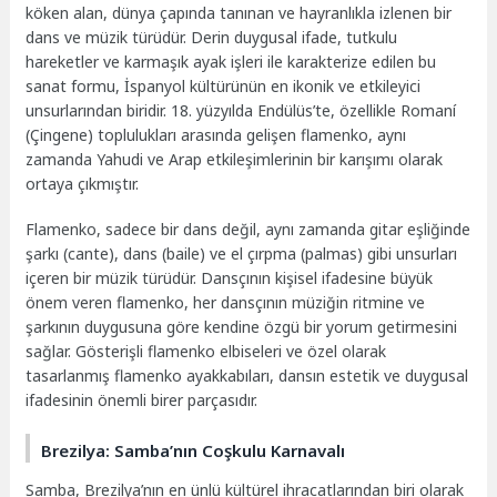
köken alan, dünya çapında tanınan ve hayranlıkla izlenen bir
dans ve müzik türüdür. Derin duygusal ifade, tutkulu
hareketler ve karmaşık ayak işleri ile karakterize edilen bu
sanat formu, İspanyol kültürünün en ikonik ve etkileyici
unsurlarından biridir. 18. yüzyılda Endülüs’te, özellikle Romaní
(Çingene) toplulukları arasında gelişen flamenko, aynı
zamanda Yahudi ve Arap etkileşimlerinin bir karışımı olarak
ortaya çıkmıştır.
Flamenko, sadece bir dans değil, aynı zamanda gitar eşliğinde
şarkı (cante), dans (baile) ve el çırpma (palmas) gibi unsurları
içeren bir müzik türüdür. Dansçının kişisel ifadesine büyük
önem veren flamenko, her dansçının müziğin ritmine ve
şarkının duygusuna göre kendine özgü bir yorum getirmesini
sağlar. Gösterişli flamenko elbiseleri ve özel olarak
tasarlanmış flamenko ayakkabıları, dansın estetik ve duygusal
ifadesinin önemli birer parçasıdır.
Brezilya: Samba’nın Coşkulu Karnavalı
Samba, Brezilya’nın en ünlü kültürel ihracatlarından biri olarak