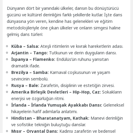
Dünyanın dört bir yanındaki ülkeler, dansın bu dönüştürücü
gücünü ve kültürel derinliğini farklı şekillerde kutlar. İşte dans
dünyasına yön veren, kendine has gelenekleri ve eğitim
metodolojileriyle öne çıkan ülkeler ve onların simgesi haline
gelmiş dans türleri:
Küba – Salsa:
Ateşli ritimlerin ve kıvrak hareketlerin adası.
Arjantin – Tango:
Tutkunun ve derin duyguların dansı.
İspanya – Flamenko:
Endülüs’ün ruhunu yansıtan
dramatik ifade.
Brezilya – Samba:
Karnaval coşkusunun ve yaşam
sevincinin sembolü.
Rusya – Bale:
Zarafetin, disiplinin ve estetiğin zirvesi.
Amerika Birleşik Devletleri – Hip-Hop, Caz:
Sokakların
enerjisi ve özgürlüğün ritmi.
İrlanda – İrlanda Yumuşak Ayakkabı Dansı:
Geleneksel
hikayelerin hafif adımlarla anlatımı.
Hindistan – Bharatanatyam, Kathak:
Manevi derinliğin
ve sofistike tekniğin buluştuğu danslar.
Mısır – Oryantal Dans:
Kadınsı zarafetin ve bedensel