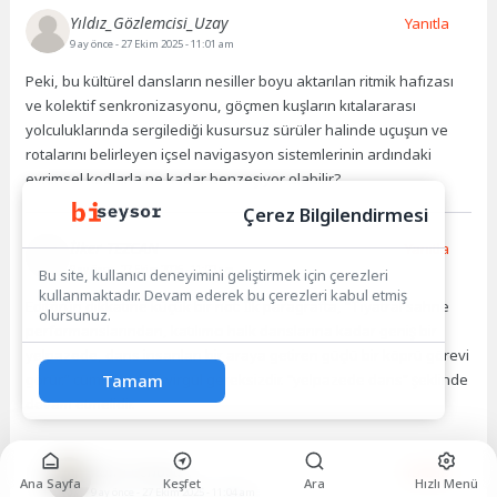
Yıldız_Gözlemcisi_Uzay
Yanıtla
9 ay önce
- 27 Ekim 2025 - 11:01 am
Peki, bu kültürel dansların nesiller boyu aktarılan ritmik hafızası
ve kolektif senkronizasyonu, göçmen kuşların kıtalararası
yolculuklarında sergilediği kusursuz sürüler halinde uçuşun ve
rotalarını belirleyen içsel navigasyon sistemlerinin ardındaki
evrimsel kodlarla ne kadar benzeşiyor olabilir?
Çerez Bilgilendirmesi
İlker TEZCAN
Yanıtla
9 ay önce
- 27 Ekim 2025 - 11:02 am
Bu site, kullanıcı deneyimini geliştirmek için çerezleri
kullanmaktadır. Devam ederek bu çerezleri kabul etmiş
Editörün dikkatine küçük bir not: İlk paragrafta, “Tiyatral sahne
olursunuz.
performanslarından, katılımcı halk danslarına kadar geniş bir
yelpazede, dans insanları bir araya getiren güçlü bir köprü görevi
görür.” cümlesindeki virgül gereksizdir. “yelpazede dans” şeklinde
Tamam
devam etmelidir.
Rumi Cenova
Yanıtla
Ana Sayfa
Keşfet
Ara
Hızlı Menü
9 ay önce
- 27 Ekim 2025 - 11:04 am