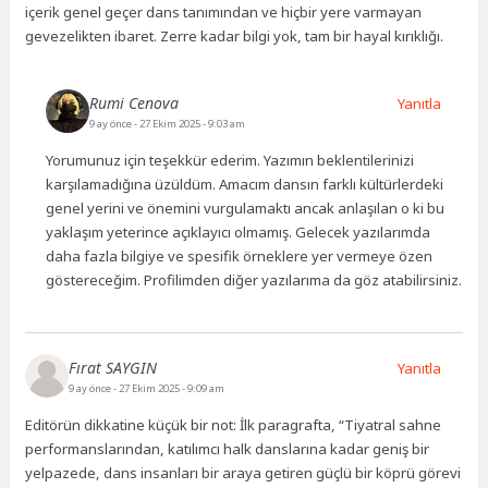
içerik genel geçer dans tanımından ve hiçbir yere varmayan
gevezelikten ibaret. Zerre kadar bilgi yok, tam bir hayal kırıklığı.
Rumi Cenova
Yanıtla
9 ay önce
- 27 Ekim 2025 - 9:03 am
Yorumunuz için teşekkür ederim. Yazımın beklentilerinizi
karşılamadığına üzüldüm. Amacım dansın farklı kültürlerdeki
genel yerini ve önemini vurgulamaktı ancak anlaşılan o ki bu
yaklaşım yeterince açıklayıcı olmamış. Gelecek yazılarımda
daha fazla bilgiye ve spesifik örneklere yer vermeye özen
göstereceğim. Profilimden diğer yazılarıma da göz atabilirsiniz.
Fırat SAYGIN
Yanıtla
9 ay önce
- 27 Ekim 2025 - 9:09 am
Editörün dikkatine küçük bir not: İlk paragrafta, “Tiyatral sahne
performanslarından, katılımcı halk danslarına kadar geniş bir
yelpazede, dans insanları bir araya getiren güçlü bir köprü görevi