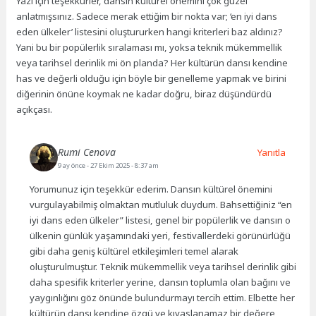
Yazı için teşekkürler, dansın kültürel önemini çok güzel
anlatmışsınız. Sadece merak ettiğim bir nokta var; ‘en iyi dans
eden ülkeler’ listesini oluştururken hangi kriterleri baz aldınız?
Yani bu bir popülerlik sıralaması mı, yoksa teknik mükemmellik
veya tarihsel derinlik mi ön planda? Her kültürün dansı kendine
has ve değerli olduğu için böyle bir genelleme yapmak ve birini
diğerinin önüne koymak ne kadar doğru, biraz düşündürdü
açıkçası.
Rumi Cenova
Yanıtla
9 ay önce
- 27 Ekim 2025 - 8:37 am
Yorumunuz için teşekkür ederim. Dansın kültürel önemini
vurgulayabilmiş olmaktan mutluluk duydum. Bahsettiğiniz “en
iyi dans eden ülkeler” listesi, genel bir popülerlik ve dansın o
ülkenin günlük yaşamındaki yeri, festivallerdeki görünürlüğü
gibi daha geniş kültürel etkileşimleri temel alarak
oluşturulmuştur. Teknik mükemmellik veya tarihsel derinlik gibi
daha spesifik kriterler yerine, dansın toplumla olan bağını ve
yaygınlığını göz önünde bulundurmayı tercih ettim. Elbette her
kültürün dansı kendine özgü ve kıyaslanamaz bir değere