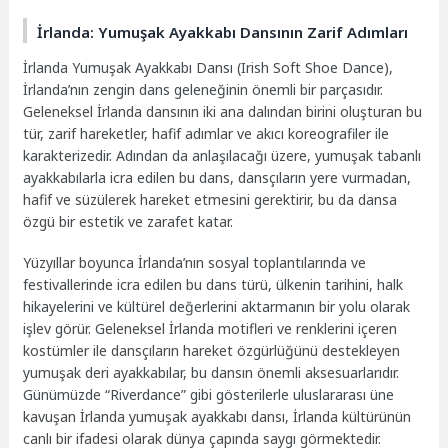
İrlanda: Yumuşak Ayakkabı Dansının Zarif Adımları
İrlanda Yumuşak Ayakkabı Dansı (Irish Soft Shoe Dance),
İrlanda’nın zengin dans geleneğinin önemli bir parçasıdır.
Geleneksel İrlanda dansının iki ana dalından birini oluşturan bu
tür, zarif hareketler, hafif adımlar ve akıcı koreografiler ile
karakterizedir. Adından da anlaşılacağı üzere, yumuşak tabanlı
ayakkabılarla icra edilen bu dans, dansçıların yere vurmadan,
hafif ve süzülerek hareket etmesini gerektirir, bu da dansa
özgü bir estetik ve zarafet katar.
Yüzyıllar boyunca İrlanda’nın sosyal toplantılarında ve
festivallerinde icra edilen bu dans türü, ülkenin tarihini, halk
hikayelerini ve kültürel değerlerini aktarmanın bir yolu olarak
işlev görür. Geleneksel İrlanda motifleri ve renklerini içeren
kostümler ile dansçıların hareket özgürlüğünü destekleyen
yumuşak deri ayakkabılar, bu dansın önemli aksesuarlarıdır.
Günümüzde “Riverdance” gibi gösterilerle uluslararası üne
kavuşan İrlanda yumuşak ayakkabı dansı, İrlanda kültürünün
canlı bir ifadesi olarak dünya çapında saygı görmektedir.