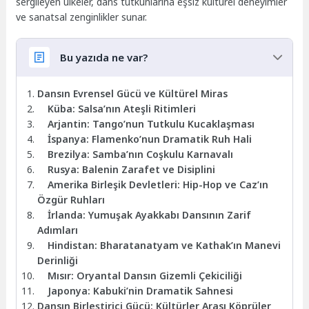
sergileyen ülkeler, dans tutkunlarına eşsiz kültürel deneyimler
ve sanatsal zenginlikler sunar.
Bu yazıda ne var?
Dansın Evrensel Gücü ve Kültürel Miras
Küba: Salsa’nın Ateşli Ritimleri
Arjantin: Tango’nun Tutkulu Kucaklaşması
İspanya: Flamenko’nun Dramatik Ruh Hali
Brezilya: Samba’nın Coşkulu Karnavalı
Rusya: Balenin Zarafet ve Disiplini
Amerika Birleşik Devletleri: Hip-Hop ve Caz’ın
Özgür Ruhları
İrlanda: Yumuşak Ayakkabı Dansının Zarif
Adımları
Hindistan: Bharatanatyam ve Kathak’ın Manevi
Derinliği
Mısır: Oryantal Dansın Gizemli Çekiciliği
Japonya: Kabuki’nin Dramatik Sahnesi
Dansın Birleştirici Gücü: Kültürler Arası Köprüler