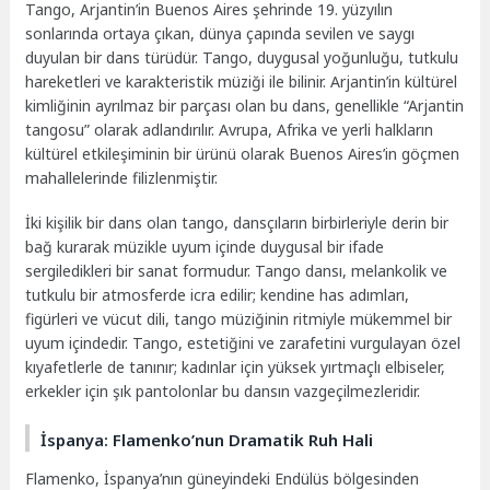
Tango, Arjantin’in Buenos Aires şehrinde 19. yüzyılın
sonlarında ortaya çıkan, dünya çapında sevilen ve saygı
duyulan bir dans türüdür. Tango, duygusal yoğunluğu, tutkulu
hareketleri ve karakteristik müziği ile bilinir. Arjantin’in kültürel
kimliğinin ayrılmaz bir parçası olan bu dans, genellikle “Arjantin
tangosu” olarak adlandırılır. Avrupa, Afrika ve yerli halkların
kültürel etkileşiminin bir ürünü olarak Buenos Aires’in göçmen
mahallelerinde filizlenmiştir.
İki kişilik bir dans olan tango, dansçıların birbirleriyle derin bir
bağ kurarak müzikle uyum içinde duygusal bir ifade
sergiledikleri bir sanat formudur. Tango dansı, melankolik ve
tutkulu bir atmosferde icra edilir; kendine has adımları,
figürleri ve vücut dili, tango müziğinin ritmiyle mükemmel bir
uyum içindedir. Tango, estetiğini ve zarafetini vurgulayan özel
kıyafetlerle de tanınır; kadınlar için yüksek yırtmaçlı elbiseler,
erkekler için şık pantolonlar bu dansın vazgeçilmezleridir.
İspanya: Flamenko’nun Dramatik Ruh Hali
Flamenko, İspanya’nın güneyindeki Endülüs bölgesinden