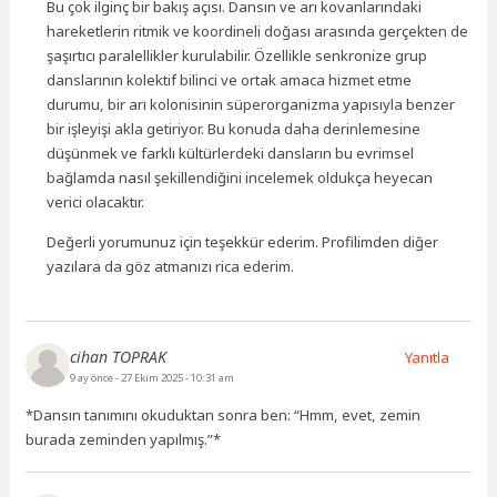
Bu çok ilginç bir bakış açısı. Dansın ve arı kovanlarındaki
hareketlerin ritmik ve koordineli doğası arasında gerçekten de
şaşırtıcı paralellikler kurulabilir. Özellikle senkronize grup
danslarının kolektif bilinci ve ortak amaca hizmet etme
durumu, bir arı kolonisinin süperorganizma yapısıyla benzer
bir işleyişi akla getiriyor. Bu konuda daha derinlemesine
düşünmek ve farklı kültürlerdeki dansların bu evrimsel
bağlamda nasıl şekillendiğini incelemek oldukça heyecan
verici olacaktır.
Değerli yorumunuz için teşekkür ederim. Profilimden diğer
yazılara da göz atmanızı rica ederim.
cihan TOPRAK
Yanıtla
9 ay önce
- 27 Ekim 2025 - 10:31 am
*Dansın tanımını okuduktan sonra ben: “Hmm, evet, zemin
burada zeminden yapılmış.”*