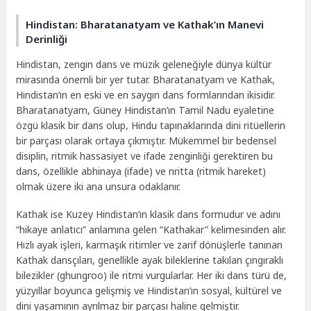
Hindistan: Bharatanatyam ve Kathak’ın Manevi
Derinliği
Hindistan, zengin dans ve müzik geleneğiyle dünya kültür
mirasında önemli bir yer tutar. Bharatanatyam ve Kathak,
Hindistan’ın en eski ve en saygın dans formlarından ikisidir.
Bharatanatyam, Güney Hindistan’ın Tamil Nadu eyaletine
özgü klasik bir dans olup, Hindu tapınaklarında dini ritüellerin
bir parçası olarak ortaya çıkmıştır. Mükemmel bir bedensel
disiplin, ritmik hassasiyet ve ifade zenginliği gerektiren bu
dans, özellikle abhinaya (ifade) ve nritta (ritmik hareket)
olmak üzere iki ana unsura odaklanır.
Kathak ise Kuzey Hindistan’ın klasik dans formudur ve adını
“hikaye anlatıcı” anlamına gelen “Kathakar” kelimesinden alır.
Hızlı ayak işleri, karmaşık ritimler ve zarif dönüşlerle tanınan
Kathak dansçıları, genellikle ayak bileklerine takılan çıngıraklı
bilezikler (ghungroo) ile ritmi vurgularlar. Her iki dans türü de,
yüzyıllar boyunca gelişmiş ve Hindistan’ın sosyal, kültürel ve
dini yaşamının ayrılmaz bir parçası haline gelmiştir.