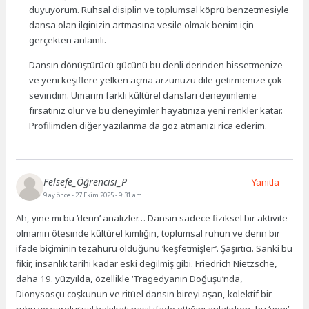
duyuyorum. Ruhsal disiplin ve toplumsal köprü benzetmesiyle
dansa olan ilginizin artmasına vesile olmak benim için
gerçekten anlamlı.
Dansın dönüştürücü gücünü bu denli derinden hissetmenize
ve yeni keşiflere yelken açma arzunuzu dile getirmenize çok
sevindim. Umarım farklı kültürel dansları deneyimleme
fırsatınız olur ve bu deneyimler hayatınıza yeni renkler katar.
Profilimden diğer yazılarıma da göz atmanızı rica ederim.
Felsefe_Öğrencisi_P
Yanıtla
9 ay önce
- 27 Ekim 2025 - 9:31 am
Ah, yine mi bu ‘derin’ analizler… Dansın sadece fiziksel bir aktivite
olmanın ötesinde kültürel kimliğin, toplumsal ruhun ve derin bir
ifade biçiminin tezahürü olduğunu ‘keşfetmişler’. Şaşırtıcı. Sanki bu
fikir, insanlık tarihi kadar eski değilmiş gibi. Friedrich Nietzsche,
daha 19. yüzyılda, özellikle ‘Tragedyanın Doğuşu’nda,
Dionysosçu coşkunun ve ritüel dansın bireyi aşan, kolektif bir
ruhu ve varoluşsal hakikati nasıl ifade ettiğini anlatırken, bu ‘yeni’