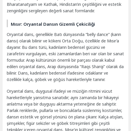
Bharatanatyam ve Kathak, Hindistan’ın çeşitliliğini ve estetik
zenginliğini sergileyen değerli sanat formlarıdır.
Mısır: Oryantal Dansın Gizemli Çekiciliği
Oryantal dans, genellikle Batı dünyasında “belly dance” (karın
dansı) olarak bilinir ve kökeni Orta Doğu, özellikle de Mısır’a
dayanır. Bu dans türü, kadınların bedensel gücünü ve
zarafetini vurgulayan, eski zamanlardan beri var olan bir sanat
formudur. Arap kültürünün önemli bir parçası olarak kabul
edilen oryantal dans, Arap dünyasında “Raqs Sharqi” olarak da
bilinir. Dans, kadınların bedensel ifadesine odaklanır ve
özellikle kalça, göbek ve göğüs hareketleriyle tanınır.
Oryantal dans, duygusal ifadeyi ve müziğin ritmini vücut
hareketleriyle yansıtma sanatıdır; aynı zamanda bir hikayeyi
anlatma veya bir duyguyu aktarma yeteneğine de sahiptir.
Parlak renklerde, pullarla ve boncuklarla süslenmiş kostümler,
dansın estetik ve görsel yönünü ön plana çıkarır. Kalça atışları,
şimşekler, figür sekizler ve göbek titreşimleri gibi çeşitli
teknikler içeren oryantal dans, Mısır’ın kültürel zenginliğini ve