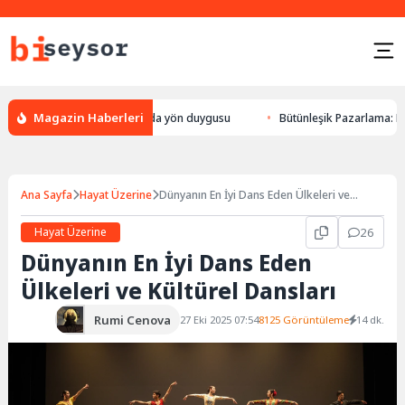
Magazin Haberleri
ön bulması, hayvanlarda yön duygusu
Bütünleşik Pazarlama: Markalarla
Ana Sayfa
Hayat Üzerine
Dünyanın En İyi Dans Eden Ülkeleri ve
Kültürel Dansları
Hayat Üzerine
26
Dünyanın En İyi Dans Eden
Ülkeleri ve Kültürel Dansları
Rumi Cenova
27 Eki 2025 07:54
8125 Görüntüleme
14 dk.