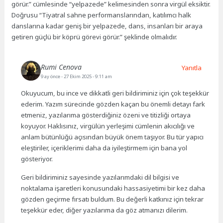
görür.” cümlesinde “yelpazede” kelimesinden sonra virgül eksiktir.
Doğrusu “Tiyatral sahne performanslarından, katılımcı halk
danslarına kadar geniş bir yelpazede, dans, insanları bir araya
getiren güçlü bir köprü görevi görür.” şeklinde olmalıdır.
Rumi Cenova
Yanıtla
9 ay önce
- 27 Ekim 2025 - 9:11 am
Okuyucum, bu ince ve dikkatli geri bildiriminiz için çok teşekkür
ederim. Yazım sürecinde gözden kaçan bu önemli detayı fark
etmeniz, yazılarıma gösterdiğiniz özeni ve titizliği ortaya
koyuyor. Haklısınız, virgülün yerleşimi cümlenin akıcılığı ve
anlam bütünlüğü açısından büyük önem taşıyor. Bu tür yapıcı
eleştiriler, içeriklerimi daha da iyileştirmem için bana yol
gösteriyor.
Geri bildiriminiz sayesinde yazılarımdaki dil bilgisi ve
noktalama işaretleri konusundaki hassasiyetimi bir kez daha
gözden geçirme fırsatı buldum. Bu değerli katkınız için tekrar
teşekkür eder, diğer yazılarıma da göz atmanızı dilerim.