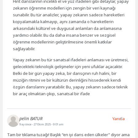
Hint danslarının incelikli el ve yüz ifadeleri gibi detaylar, yapay
zekanın öğrenme modelleri için zengin bir veri kaynağı
sunabilir. Bu tür analizler, yapay zekanın sadece hareketleri
kopyalamakla kalmayıp, aynı zamanda o hareketlerin
arkasındaki kültürel ve duygusal anlamları da anlamasına
yardımcı olabilir. Bu da daha insana benzer ve sezgisel
öğrenme modellerinin geliştirilmesine önemli katkılar
sağlayabilir.
Yapay zekanın bu tür sanatsal ifadeleri anlaması ve üretmesi,
gelecekteki teknolojik gelişmeler için yeni ufuklar açacaktır.
Belki de bir gün yapay zeka, bir dansçının ruh halini, bir
müziğin ritmini ve bir kültürün derinliğini hissederek kendi
özgün danslarını yaratabilir. Bu, yapay zekanın sadece teknik
bir araç olmaktan çıkıp, sanatsal bir ifade
pelin BATUR
Yanıtla
9 ay önce
- 27 Ekim 2025 - 9:01 am
Tam bir tıklama tuzağı! Başlık “en iyi dans eden ülkeler” diyor ama