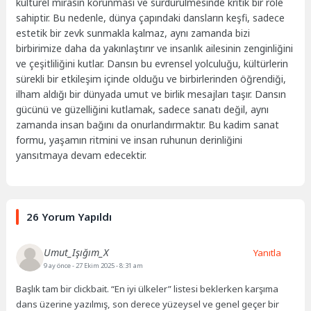
kültürel mirasın korunması ve sürdürülmesinde kritik bir role
sahiptir. Bu nedenle, dünya çapındaki dansların keşfi, sadece
estetik bir zevk sunmakla kalmaz, aynı zamanda bizi
birbirimize daha da yakınlaştırır ve insanlık ailesinin zenginliğini
ve çeşitliliğini kutlar. Dansın bu evrensel yolculuğu, kültürlerin
sürekli bir etkileşim içinde olduğu ve birbirlerinden öğrendiği,
ilham aldığı bir dünyada umut ve birlik mesajları taşır. Dansın
gücünü ve güzelliğini kutlamak, sadece sanatı değil, aynı
zamanda insan bağını da onurlandırmaktır. Bu kadim sanat
formu, yaşamın ritmini ve insan ruhunun derinliğini
yansıtmaya devam edecektir.
26 Yorum Yapıldı
Umut_Işığım_X
Yanıtla
9 ay önce
- 27 Ekim 2025 - 8:31 am
Başlık tam bir clickbait. “En iyi ülkeler” listesi beklerken karşıma
dans üzerine yazılmış, son derece yüzeysel ve genel geçer bir