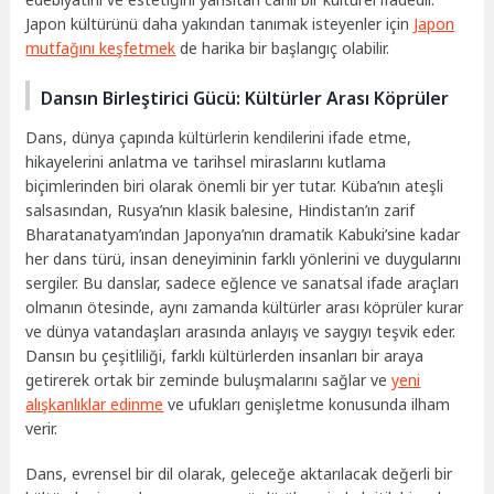
Japon kültürünü daha yakından tanımak isteyenler için
Japon
mutfağını keşfetmek
de harika bir başlangıç olabilir.
Dansın Birleştirici Gücü: Kültürler Arası Köprüler
Dans, dünya çapında kültürlerin kendilerini ifade etme,
hikayelerini anlatma ve tarihsel miraslarını kutlama
biçimlerinden biri olarak önemli bir yer tutar. Küba’nın ateşli
salsasından, Rusya’nın klasik balesine, Hindistan’ın zarif
Bharatanatyam’ından Japonya’nın dramatik Kabuki’sine kadar
her dans türü, insan deneyiminin farklı yönlerini ve duygularını
sergiler. Bu danslar, sadece eğlence ve sanatsal ifade araçları
olmanın ötesinde, aynı zamanda kültürler arası köprüler kurar
ve dünya vatandaşları arasında anlayış ve saygıyı teşvik eder.
Dansın bu çeşitliliği, farklı kültürlerden insanları bir araya
getirerek ortak bir zeminde buluşmalarını sağlar ve
yeni
alışkanlıklar edinme
ve ufukları genişletme konusunda ilham
verir.
Dans, evrensel bir dil olarak, geleceğe aktarılacak değerli bir