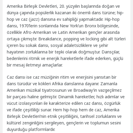
Amerika Birleşik Devletleri, 20. yüzyılın başlarında doğan ve
dünya çapında popülerlik kazanan iki önemli dans türüne; hip-
hop ve caz (jazz) dansına ev sahipliği yapmaktadır. Hip-hop
dansı, 1970’lerin sonlarında New York’un Bronx bölgesinde,
özellikle Afro-Amerikan ve Latin Amerikan gençler arasında
ortaya çıkmıştır. Breakdance, popping ve locking gibi alt türleri
içeren bu sokak dansı, sosyal adaletsizliklere ve şehir
hayatının zorluklarına bir tepki olarak doğmuştur. Dansçılar,
bedenlerini ritmik ve enerjik hareketlerle ifade ederken, güçlü
bir mesaj iletmeyi amaçlarlar.
Caz dansı ise caz müziğinin ritim ve enerjisini yansıtan bir
dans türüdür ve kökleri Afrika danslarına dayanır. Zamanla
Amerikan müzikal tiyatrosunun ve Broadway’in vazgeçilmez
bir parçası haline gelmiştir. Dinamik hareketler, hızlı adımlar ve
vücut izolasyonları ile karakterize edilen caz dansı, özgürlük
ve ifade çeşitliliği sunar. Hem hip-hop hem de caz, Amerika
Birleşik Devletleri’nin etnik çeşitliliğini, tarihsel zorluklarını ve
kültürel zenginliğini sergileyen, gençlerin ve toplumun sesini
duyurduğu platformlardır.