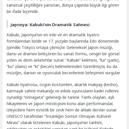
sanatsal çeşitliliğini yansıtan, dünya çapında büyük ilgi gören
bir ifade biçimidir.
Japonya: Kabuki’nin Dramatik Sahnesi
Kabuki, Japonya’nın en eski ve en dramatik tiyatro
formlarından biridir ve 17. yüzyılın başlarında Edo döneminde
(şimdiki Tokyo) ortaya çıkmıştır. Geleneksel Japon müziği,
dansı ve dramını birleştiren bu sanat formu, zengin bir görsel
şölen ve derin anlatımlar sunar. “Kabuki” kelimesi, “ka” (şarkı),
“bu” (dans) ve “ki” (beceri) kelimelerinden türetilmiştir, bu da
müziğin, dansın ve oyunculuk becerilerinin birleşimini vurgular.
Kabuki tiyatrosu, özgün kostümleri, abartılı makyajı (kesho),
karmaşık sahne mekaniği ve erkek oyuncuların kadın rollerini
oynadığı “onnagata” geleneği ile tanınır. Tarihi olayları, aşk
hikayelerini ve Japon mitolojisini konu alan performanslar,
izleyicilere hem estetik bir zevk hem de ahlaki dersler sunar.
UNESCO tarafından “İnsanlığın Somut Olmayan Kültürel
Mirası” olarak listelenen Kabuki, Japonya’nın tarihini,
edebiyatını ve estetiğini yansıtan canlı bir kültürel ifadedir.