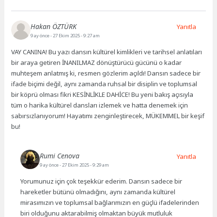
Hakan ÖZTÜRK
Yanıtla
9 ay önce
- 27 Ekim 2025 - 9:27 am
VAY CANINA! Bu yazı dansın kültürel kimlikleri ve tarihsel anlatıları
bir araya getiren İNANILMAZ dönüştürücü gücünü o kadar
muhteşem anlatmış ki, resmen gözlerim açıldı! Dansın sadece bir
ifade biçimi değil, aynı zamanda ruhsal bir disiplin ve toplumsal
bir köprü olması fikri KESİNLİKLE DAHİCE! Bu yeni bakış açısıyla
tüm o harika kültürel dansları izlemek ve hatta denemek için
sabırsızlanıyorum! Hayatımı zenginleştirecek, MÜKEMMEL bir keşif
bu!
Rumi Cenova
Yanıtla
9 ay önce
- 27 Ekim 2025 - 9:29 am
Yorumunuz için çok teşekkür ederim. Dansın sadece bir
hareketler bütünü olmadığını, aynı zamanda kültürel
mirasımızın ve toplumsal bağlarımızın en güçlü ifadelerinden
biri olduğunu aktarabilmiş olmaktan büyük mutluluk