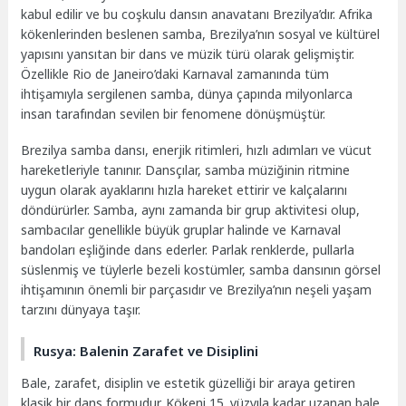
kabul edilir ve bu coşkulu dansın anavatanı Brezilya’dır. Afrika
kökenlerinden beslenen samba, Brezilya’nın sosyal ve kültürel
yapısını yansıtan bir dans ve müzik türü olarak gelişmiştir.
Özellikle Rio de Janeiro’daki Karnaval zamanında tüm
ihtişamıyla sergilenen samba, dünya çapında milyonlarca
insan tarafından sevilen bir fenomene dönüşmüştür.
Brezilya samba dansı, enerjik ritimleri, hızlı adımları ve vücut
hareketleriyle tanınır. Dansçılar, samba müziğinin ritmine
uygun olarak ayaklarını hızla hareket ettirir ve kalçalarını
döndürürler. Samba, aynı zamanda bir grup aktivitesi olup,
sambacılar genellikle büyük gruplar halinde ve Karnaval
bandoları eşliğinde dans ederler. Parlak renklerde, pullarla
süslenmiş ve tüylerle bezeli kostümler, samba dansının görsel
ihtişamının önemli bir parçasıdır ve Brezilya’nın neşeli yaşam
tarzını dünyaya taşır.
Rusya: Balenin Zarafet ve Disiplini
Bale, zarafet, disiplin ve estetik güzelliği bir araya getiren
klasik bir dans formudur. Kökeni 15. yüzyıla kadar uzanan bale,