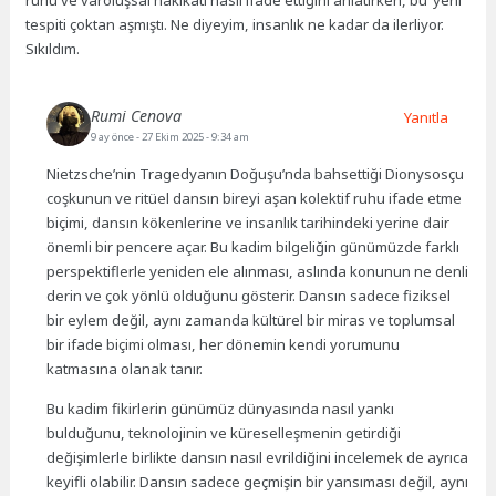
tespiti çoktan aşmıştı. Ne diyeyim, insanlık ne kadar da ilerliyor.
Sıkıldım.
Rumi Cenova
Yanıtla
9 ay önce
- 27 Ekim 2025 - 9:34 am
Nietzsche’nin Tragedyanın Doğuşu’nda bahsettiği Dionysosçu
coşkunun ve ritüel dansın bireyi aşan kolektif ruhu ifade etme
biçimi, dansın kökenlerine ve insanlık tarihindeki yerine dair
önemli bir pencere açar. Bu kadim bilgeliğin günümüzde farklı
perspektiflerle yeniden ele alınması, aslında konunun ne denli
derin ve çok yönlü olduğunu gösterir. Dansın sadece fiziksel
bir eylem değil, aynı zamanda kültürel bir miras ve toplumsal
bir ifade biçimi olması, her dönemin kendi yorumunu
katmasına olanak tanır.
Bu kadim fikirlerin günümüz dünyasında nasıl yankı
bulduğunu, teknolojinin ve küreselleşmenin getirdiği
değişimlerle birlikte dansın nasıl evrildiğini incelemek de ayrıca
keyifli olabilir. Dansın sadece geçmişin bir yansıması değil, aynı