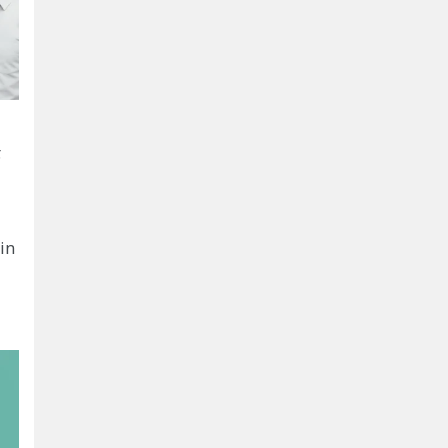
.
rin