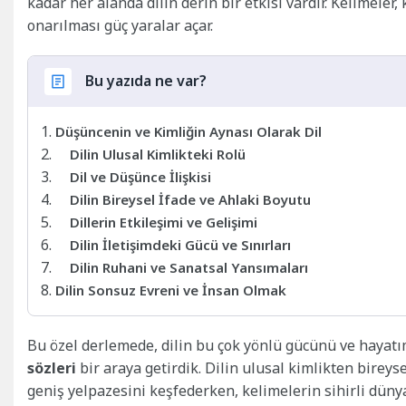
kadar her alanda dilin derin bir etkisi vardır. Kelimeler,
onarılması güç yaralar açar.
Bu yazıda ne var?
Düşüncenin ve Kimliğin Aynası Olarak Dil
Dilin Ulusal Kimlikteki Rolü
Dil ve Düşünce İlişkisi
Dilin Bireysel İfade ve Ahlaki Boyutu
Dillerin Etkileşimi ve Gelişimi
Dilin İletişimdeki Gücü ve Sınırları
Dilin Ruhani ve Sanatsal Yansımaları
Dilin Sonsuz Evreni ve İnsan Olmak
Bu özel derlemede, dilin bu çok yönlü gücünü ve hayatı
sözleri
bir araya getirdik. Dilin ulusal kimlikten bire
geniş yelpazesini keşfederken, kelimelerin sihirli düny