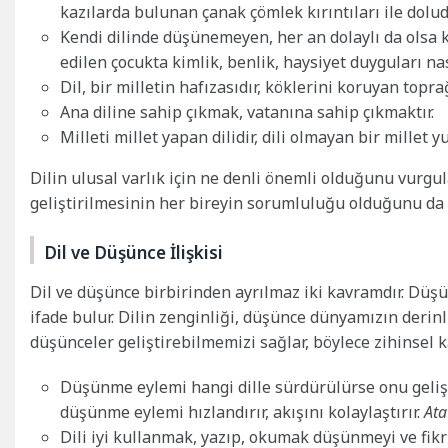
kazılarda bulunan çanak çömlek kırıntıları ile dolud
Kendi dilinde düşünemeyen, her an dolaylı da olsa 
edilen çocukta kimlik, benlik, haysiyet duyguları nas
Dil, bir milletin hafızasıdır, köklerini koruyan toprağ
Ana diline sahip çıkmak, vatanına sahip çıkmaktır.
Milleti millet yapan dilidir, dili olmayan bir mille
Dilin ulusal varlık için ne denli önemli olduğunu vurgu
geliştirilmesinin her bireyin sorumluluğu olduğunu da 
Dil ve Düşünce İlişkisi
Dil ve düşünce birbirinden ayrılmaz iki kavramdır. Düşünce
ifade bulur. Dilin zenginliği, düşünce dünyamızın derinli
düşünceler geliştirebilmemizi sağlar, böylece zihinsel ka
Düşünme eylemi hangi dille sürdürülürse onu gelişt
düşünme eylemi hızlandırır, akışını kolaylaştırır.
Ata
Dili iyi kullanmak, yazıp, okumak düşünmeyi ve fikr