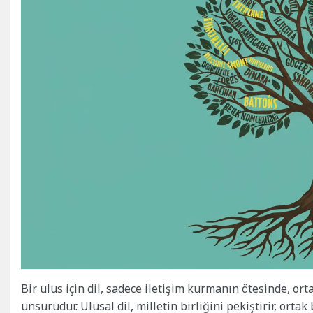
Bir ulus için dil, sadece iletişim kurmanın ötesinde, ort
unsurudur. Ulusal dil, milletin birliğini pekiştirir, ort