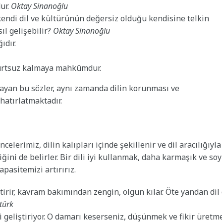
ur.
Oktay Sinanoğlu
kendi dil ve kültürünün değersiz olduğu kendisine telkin
ıl gelişebilir?
Oktay Sinanoğlu
ıdır.
t yurtsuz kalmaya mahkûmdur.
layan bu sözler, aynı zamanda dilin korunması ve
hatırlatmaktadır.
lerimiz, dilin kalıpları içinde şekillenir ve dil aracılığıyla
ğini de belirler. Bir dili iyi kullanmak, daha karmaşık ve so
pasitemizi artırırız.
irir, kavram bakımından zengin, olgun kılar. Öte yandan dil
türk
i geliştiriyor. O damarı keserseniz, düşünmek ve fikir üretm