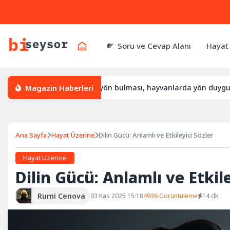
Soru ve Cevap Alanı
Hayat
Magazin Haberleri
sıl yön bulur, leylek yön bulması, hayvanlarda yön duygusu
Ana Sayfa
Hayat Üzerine
Dilin Gücü: Anlamlı ve Etkileyici Sözler
Hayat Üzerine
Dilin Gücü: Anlamlı ve Etkile
Rumi Cenova
03 Kas 2025 15:18
4936 Görüntüleme
14 dk.