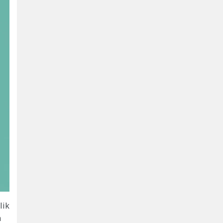
lik
n