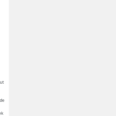
yut
 de
ek