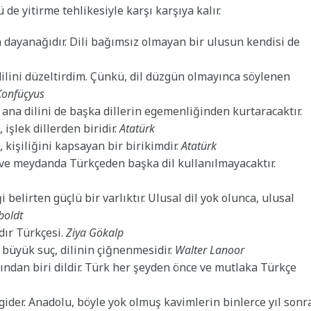
de yitirme tehlikesiyle karşı karşıya kalır.
n dayanağıdır. Dili bağımsız olmayan bir ulusun kendisi de
dilini düzeltirdim. Çünkü, dil düzgün olmayınca söylenen
Konfüçyus
na dilini de başka dillerin egemenliğinden kurtaracaktır.
şlek dillerden biridir.
Atatürk
, kişiliğini kapsayan bir birikimdir.
Atatürk
 ve meydanda Türkçeden başka dil kullanılmayacaktır.
i belirten güçlü bir varlıktır. Ulusal dil yok olunca, ulusal
boldt
dır Türkçesi.
Ziya Gökalp
büyük suç, dilinin çiğnenmesidir.
Walter Lanoor
rından biri dildir. Türk her şeyden önce ve mutlaka Türkçe
 gider. Anadolu, böyle yok olmuş kavimlerin binlerce yıl sonr