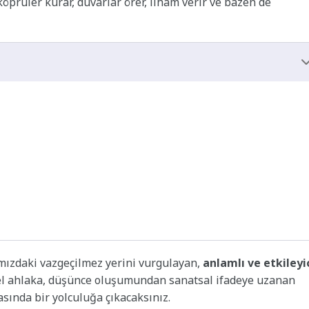
 köprüler kurar, duvarlar örer, ilham verir ve bazen de
mızdaki vazgeçilmez yerini vurgulayan,
anlamlı ve etkileyi
ysel ahlaka, düşünce oluşumundan sanatsal ifadeye uzanan
asında bir yolculuğa çıkacaksınız.