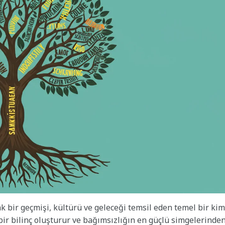
ak bir geçmişi, kültürü ve geleceği temsil eden temel bir kim
ak bir bilinç oluşturur ve bağımsızlığın en güçlü simgelerinde