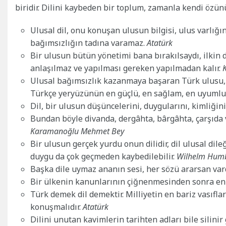
biridir. Dilini kaybeden bir toplum, zamanla kendi özünü 
Ulusal dil, onu konuşan ulusun bilgisi, ulus varlığı
bağımsızlığın tadına varamaz.
Atatürk
Bir ulusun bütün yönetimi bana bırakılsaydı, ilkin 
anlaşılmaz ve yapılması gereken yapılmadan kalır.
Ulusal bağımsızlık kazanmaya başaran Türk ulusu, a
Türkçe yeryüzünün en güçlü, en sağlam, en uyumlu, i
Dil, bir ulusun düşüncelerini, duygularını, kimliğini
Bundan böyle divanda, dergâhta, bârgâhta, çarşıda
Karamanoğlu Mehmet Bey
Bir ulusun gerçek yurdu onun dilidir, dil ulusal dileğ
duygu da çok geçmeden kaybedilebilir.
Wilhelm Hum
Başka dile uymaz ananın sesi, her sözü ararsan var
Bir ülkenin kanunlarının çiğnenmesinden sonra en 
Türk demek dil demektir. Milliyetin en bariz vasıfla
konuşmalıdır.
Atatürk
Dilini unutan kavimlerin tarihten adları bile silinir