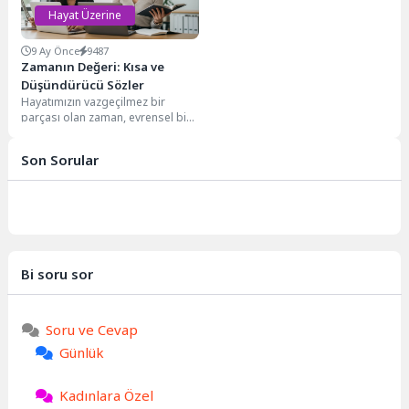
Hayat Üzerine
9 Ay Önce
9487
Zamanın Değeri: Kısa ve
Düşündürücü Sözler
Hayatımızın vazgeçilmez bir
parçası olan zaman, evrensel bir
kavram olarak her anımızı
şekillendirir. Yıllardır içerik...
Son Sorular
Bi soru sor
Soru ve Cevap
Günlük
Kadınlara Özel