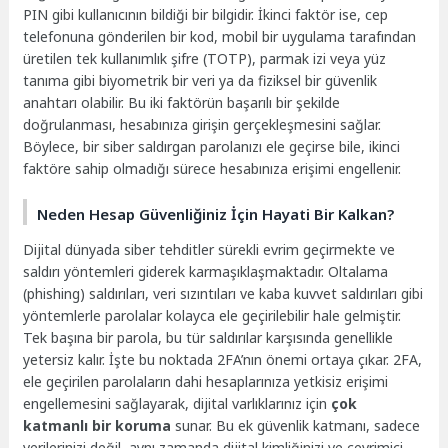
PIN gibi kullanıcının bildiği bir bilgidir. İkinci faktör ise, cep
telefonuna gönderilen bir kod, mobil bir uygulama tarafından
üretilen tek kullanımlık şifre (TOTP), parmak izi veya yüz
tanıma gibi biyometrik bir veri ya da fiziksel bir güvenlik
anahtarı olabilir. Bu iki faktörün başarılı bir şekilde
doğrulanması, hesabınıza girişin gerçekleşmesini sağlar.
Böylece, bir siber saldırgan parolanızı ele geçirse bile, ikinci
faktöre sahip olmadığı sürece hesabınıza erişimi engellenir.
Neden Hesap Güvenliğiniz İçin Hayati Bir Kalkan?
Dijital dünyada siber tehditler sürekli evrim geçirmekte ve
saldırı yöntemleri giderek karmaşıklaşmaktadır. Oltalama
(phishing) saldırıları, veri sızıntıları ve kaba kuvvet saldırıları gibi
yöntemlerle parolalar kolayca ele geçirilebilir hale gelmiştir.
Tek başına bir parola, bu tür saldırılar karşısında genellikle
yetersiz kalır. İşte bu noktada 2FA’nın önemi ortaya çıkar. 2FA,
ele geçirilen parolaların dahi hesaplarınıza yetkisiz erişimi
engellemesini sağlayarak, dijital varlıklarınız için
çok
katmanlı bir koruma
sunar. Bu ek güvenlik katmanı, sadece
verilerinizi değil, aynı zamanda dijital kimliğinizi ve çevrimiçi