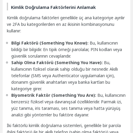
Kimlik Doğrulama Faktörlerini Anlamak
Kimlik doğrulama faktörleri genellikle üç ana kategoriye ayrılır
ve 2FA bu kategorilerden en az ikisinin kombinasyonunu
kullanır:
Bilgi Faktörü (Something You Know):
Bu, kullanıcının
bildiği bir bilgidir. En tipik örneği parolalar, PIN kodları veya
güvenlik sorularının cevaplarıdır.
Sahip Olma Faktörü (Something You Have):
Bu,
kullanıcının fiziksel olarak sahip olduğu bir nesnedir. Akıllı
telefonlar (SMS veya Authenticator uygulamaları için),
donanım güvenlik anahtarları veya banka kartları bu
kategoriye girer.
Biyometrik Faktör (Something You Are):
Bu, kullanıcının
benzersiz fiziksel veya davranışsal özellikleridir. Parmak izi,
yüz tanıma, iris taraması, ses tanıma veya hatta yürüyüş
analizi gibi yöntemler bu faktöre dayanır.
İki faktörlü kimlik doğrulama sistemleri, genellikle bir parola
(bilgi faktörü) ile bir akıllı telefon (sahip olma faktörü) veya