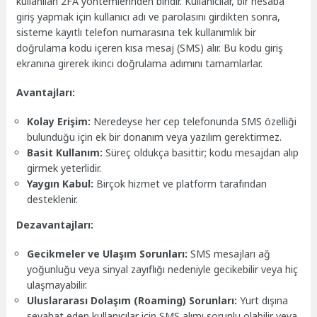
kullanılan 2FA yöntemlerinden biridir. Kullanıcılar, bir hesaba
giriş yapmak için kullanıcı adı ve parolasını girdikten sonra,
sisteme kayıtlı telefon numarasına tek kullanımlık bir
doğrulama kodu içeren kısa mesaj (SMS) alır. Bu kodu giriş
ekranına girerek ikinci doğrulama adımını tamamlarlar.
Avantajları:
Kolay Erişim:
Neredeyse her cep telefonunda SMS özelliği
bulunduğu için ek bir donanım veya yazılım gerektirmez.
Basit Kullanım:
Süreç oldukça basittir; kodu mesajdan alıp
girmek yeterlidir.
Yaygın Kabul:
Birçok hizmet ve platform tarafından
desteklenir.
Dezavantajları:
Gecikmeler ve Ulaşım Sorunları:
SMS mesajları ağ
yoğunluğu veya sinyal zayıflığı nedeniyle gecikebilir veya hiç
ulaşmayabilir.
Uluslararası Dolaşım (Roaming) Sorunları:
Yurt dışına
seyahat eden kullanıcılar için SMS alımı sorunlu olabilir veya