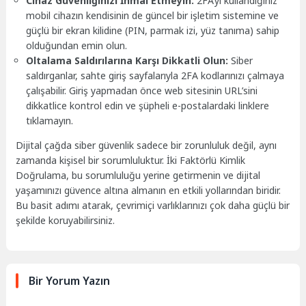
Cihaz Güvenliğinizi İhmal Etmeyin:
2FA’yı kullandığınız
mobil cihazın kendisinin de güncel bir işletim sistemine ve
güçlü bir ekran kilidine (PIN, parmak izi, yüz tanıma) sahip
olduğundan emin olun.
Oltalama Saldırılarına Karşı Dikkatli Olun:
Siber
saldırganlar, sahte giriş sayfalarıyla 2FA kodlarınızı çalmaya
çalışabilir. Giriş yapmadan önce web sitesinin URL’sini
dikkatlice kontrol edin ve şüpheli e-postalardaki linklere
tıklamayın.
Dijital çağda siber güvenlik sadece bir zorunluluk değil, aynı
zamanda kişisel bir sorumluluktur. İki Faktörlü Kimlik
Doğrulama, bu sorumluluğu yerine getirmenin ve dijital
yaşamınızı güvence altına almanın en etkili yollarından biridir.
Bu basit adımı atarak, çevrimiçi varlıklarınızı çok daha güçlü bir
şekilde koruyabilirsiniz.
Bir Yorum Yazın