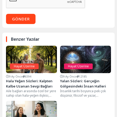
GÖNDER
Benzer Yazılar
Hayat Üzerine
Hayat Üzerine
9 Ay Önce
8394
9 Ay Önce
12185
Hala Yeğen Sözleri: Kalpten
Yalan Sözleri: Gerçeğin
Kalbe Uzanan Sevgi Bağları
Gölgesindeki İnsan Halleri
Aile bağları arasında özel bir yere
İnsanlık tarihi boyunca pek çok
sahip olan hala-yeğen ilişkisi,
düşünür, filozof ve yazar,
sevginin, rehberliğin ve koşulsuz
varoluşun karmaşık bir parçası
desteğin...
olan yalana...