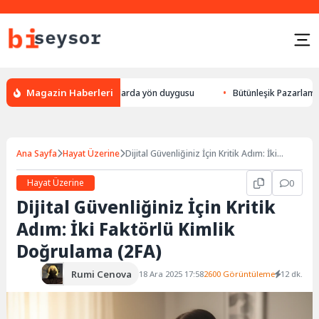
Magazin Haberleri
lek yön bulması, hayvanlarda yön duygusu
Bütünleşik Pazarlama: Markal
Ana Sayfa
Hayat Üzerine
Dijital Güvenliğiniz İçin Kritik Adım: İki
Faktörlü Kimlik Doğrulama (2FA)
Hayat Üzerine
0
Dijital Güvenliğiniz İçin Kritik
Adım: İki Faktörlü Kimlik
Doğrulama (2FA)
Rumi Cenova
18 Ara 2025 17:58
2600 Görüntüleme
12 dk.