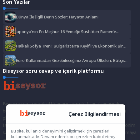
Son Yazılar
Dünya İle İlgili Derin Sözler: Hayatın Anlamı
Japonya’nın En Meşhur 16 Yemeği: Sushi’den Ramen’e
Lezzet Şöleni
Halkalı Sofya Treni: Bulgaristan’a Keyifli ve Ekonomik Bir
Yolculuk
Euro Kullanmadan Gezebileceğiniz Avrupa Ülkeleri: Bütçe
Dostu Rotalar
Biseysor soru cevap ve içerik platformu
Biseysor.com, merak ettiklerinizi sormak, bilgi alışverişinde
bulunmak ve fikirlerinizi paylaşmak için bir araya geldiğimiz bir
Çerez Bilgilendirmesi
platformdur.
İster kayıtlı bir kullanıcı olarak topluluğumuza katılın, ister anonim
Bu site, kullanıcı deneyimini geliştirmek için çerezleri
kalarak sorularınızı yöneltin; burada her türlü soruya ve tartışmaya
kullanmaktadır. Devam ederek bu çerezleri kabul etmiş
yer var. Bilgiyi keşfetmek ve paylaşmak için bize katılın!