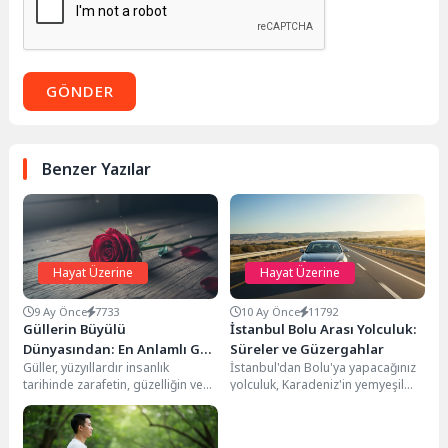
GÖNDER
Benzer Yazılar
Hayat Üzerine
Hayat Üzerine
9 Ay Önce
7733
10 Ay Önce
11792
Güllerin Büyülü
İstanbul Bolu Arası Yolculuk:
Dünyasından: En Anlamlı Gül
Süreler ve Güzergahlar
Güller, yüzyıllardır insanlık
İstanbul'dan Bolu'ya yapacağınız
Sözleri
tarihinde zarafetin, güzelliğin ve
yolculuk, Karadeniz'in yemyeşil
derin duyguların en güçlü
doğasına ve huzurlu atmosferine
simgelerinden biri olmuştur.
doğru atılan adımlarla başlar. Bu...
Hem...