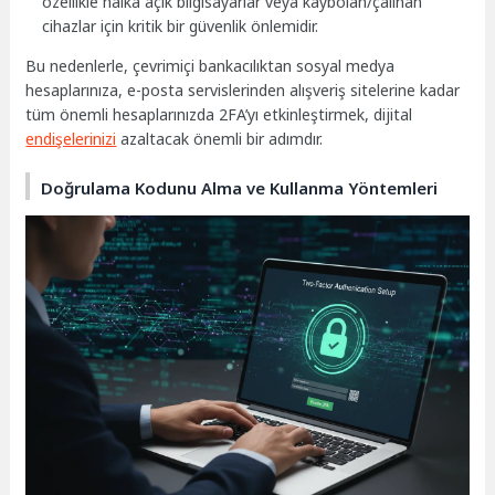
özellikle halka açık bilgisayarlar veya kaybolan/çalınan
cihazlar için kritik bir güvenlik önlemidir.
Bu nedenlerle, çevrimiçi bankacılıktan sosyal medya
hesaplarınıza, e-posta servislerinden alışveriş sitelerine kadar
tüm önemli hesaplarınızda 2FA’yı etkinleştirmek, dijital
endişelerinizi
azaltacak önemli bir adımdır.
Doğrulama Kodunu Alma ve Kullanma Yöntemleri