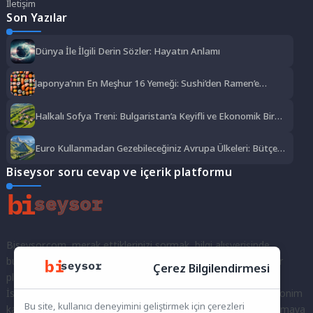
İletişim
Son Yazılar
Dünya İle İlgili Derin Sözler: Hayatın Anlamı
Japonya’nın En Meşhur 16 Yemeği: Sushi’den Ramen’e
Lezzet Şöleni
Halkalı Sofya Treni: Bulgaristan’a Keyifli ve Ekonomik Bir
Yolculuk
Euro Kullanmadan Gezebileceğiniz Avrupa Ülkeleri: Bütçe
Dostu Rotalar
Biseysor soru cevap ve içerik platformu
Biseysor.com, merak ettiklerinizi sormak, bilgi alışverişinde
bulunmak ve fikirlerinizi paylaşmak için bir araya geldiğimiz bir
Çerez Bilgilendirmesi
platformdur.
İster kayıtlı bir kullanıcı olarak topluluğumuza katılın, ister anonim
Bu site, kullanıcı deneyimini geliştirmek için çerezleri
kalarak sorularınızı yöneltin; burada her türlü soruya ve tartışmaya