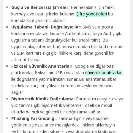
Güçlü ve Benzersiz Şifreler:
Her hesabınız için farklı,
karmaşık ve uzun şifreler kullanın.
Şifre yöneticileri
bu
konuda size yardımcı olabilir.
Uygulama Tabanlı Doğrulayıcılar:
SMS ve e-posta
kodlarına ek olarak, Google Authenticator veya Authy gibi
uygulama tabanlı doğrulayıcılar kullanabilirsiniz. Bu
uygulamalar, internet bağlantısı olmadan bile kod üretebilir
ve SIM kart hırsızlığı gibi risklere karşı daha güvenli bir
alternatif sunar.
Fiziksel Güvenlik Anahtarları:
Google ve diğer bazı
platformlar, fiziksel bir USB cihazı olan
güvenlik anahtarları
ile doğrulama yapma imkanı sunar. Bu anahtarlar, siber
saldırılara karşı en yüksek koruma düzeylerinden birini
sağlar.
Biyometrik Kimlik Doğrulama:
Parmak izi okuyucu veya
yüz tanıma gibi biyometrik yöntemler, özellikle mobil
cihazlarda hızlı ve güvenli bir doğrulama sağlar.
Phishing Farkındalığı:
Tanımadığınız veya şüpheli
görünen e-postalar ve mesajlardaki linklere tıklamayın.
Hiçbir kurum sizden şifrenizi veya doğrulama kodunuzu