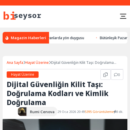
Magazin Haberleri
 leylek yön bulması, hayvanlarda yön duygusu
Bütünleşik Pazarlama: Ma
Ana Sayfa
Hayat Üzerine
Dijital Güvenliğin Kilit Taşı: Doğrulama
Kodları ve Kimlik Doğrulama
Hayat Üzerine
0
Dijital Güvenliğin Kilit Taşı:
Doğrulama Kodları ve Kimlik
Doğrulama
Rumi Cenova
29 Oca 2026 20:49
5395 Görüntüleme
8 dk.