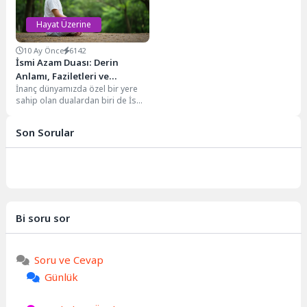
Hayat Üzerine
10 Ay Önce
6142
İsmi Azam Duası: Derin
Anlamı, Faziletleri ve
İnanç dünyamızda özel bir yere
Okunuşu
sahip olan dualardan biri de İsmi
Azam Duası'dır. Bu mübarek...
Son Sorular
Bi soru sor
Soru ve Cevap
Günlük