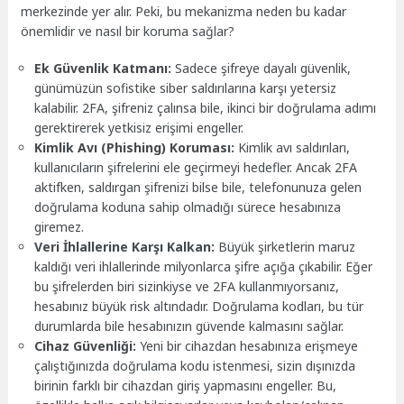
merkezinde yer alır. Peki, bu mekanizma neden bu kadar
önemlidir ve nasıl bir koruma sağlar?
Ek Güvenlik Katmanı:
Sadece şifreye dayalı güvenlik,
günümüzün sofistike siber saldırılarına karşı yetersiz
kalabilir. 2FA, şifreniz çalınsa bile, ikinci bir doğrulama adımı
gerektirerek yetkisiz erişimi engeller.
Kimlik Avı (Phishing) Koruması:
Kimlik avı saldırıları,
kullanıcıların şifrelerini ele geçirmeyi hedefler. Ancak 2FA
aktifken, saldırgan şifrenizi bilse bile, telefonunuza gelen
doğrulama koduna sahip olmadığı sürece hesabınıza
giremez.
Veri İhlallerine Karşı Kalkan:
Büyük şirketlerin maruz
kaldığı veri ihlallerinde milyonlarca şifre açığa çıkabilir. Eğer
bu şifrelerden biri sizinkiyse ve 2FA kullanmıyorsanız,
hesabınız büyük risk altındadır. Doğrulama kodları, bu tür
durumlarda bile hesabınızın güvende kalmasını sağlar.
Cihaz Güvenliği:
Yeni bir cihazdan hesabınıza erişmeye
çalıştığınızda doğrulama kodu istenmesi, sizin dışınızda
birinin farklı bir cihazdan giriş yapmasını engeller. Bu,