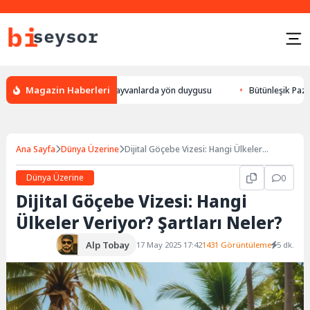
Magazin Haberleri
ur, leylek yön bulması, hayvanlarda yön duygusu
Bütünleşik Pazarlama: 
Ana Sayfa
Dünya Üzerine
Dijital Göçebe Vizesi: Hangi Ülkeler
Veriyor? Şartları Neler?
Dünya Üzerine
0
Dijital Göçebe Vizesi: Hangi
Ülkeler Veriyor? Şartları Neler?
Alp Tobay
17 May 2025 17:42
1431 Görüntüleme
5 dk.