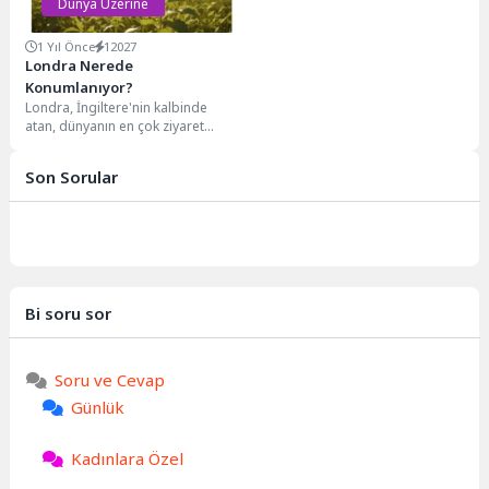
Dünya Üzerine
1 Yıl Önce
12027
Londra Nerede
Konumlanıyor?
Londra, İngiltere'nin kalbinde
atan, dünyanın en çok ziyaret
edilen metropollerinden biri. Peki,
bu cazibe merkezi...
Son Sorular
Bi soru sor
Soru ve Cevap
Günlük
Kadınlara Özel