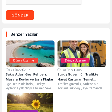
GÖNDER
Benzer Yazılar
Dünya Üzerine
Dünya Üzerine
1 Yıl Önce
7187
1 Yıl Önce
2845
Sakız Adası Gezi Rehberi:
Sürüş Güvenliği: Trafikte
Masalsı Köyler ve Eşsiz Plajlar
Hayat Kurtaran Temel
Ege Denizi'nin incisi, Türkiye
Trafikte güvenlik, sadece bir
Kurallar
kıyılarına yakınlığıyla bilinen Sakız
sorumluluk değil, aynı zamanda
Adası, ziyaretçilerine unutulmaz
sevdiklerimize ve kendimize karşı
bir deneyim sunuyor. Sakız...
bir zorunluluktur. Trafik...