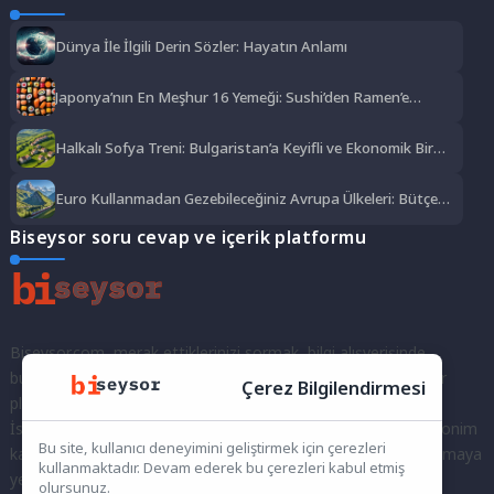
Dünya İle İlgili Derin Sözler: Hayatın Anlamı
Japonya’nın En Meşhur 16 Yemeği: Sushi’den Ramen’e
Lezzet Şöleni
Halkalı Sofya Treni: Bulgaristan’a Keyifli ve Ekonomik Bir
Yolculuk
Euro Kullanmadan Gezebileceğiniz Avrupa Ülkeleri: Bütçe
Dostu Rotalar
Biseysor soru cevap ve içerik platformu
Biseysor.com, merak ettiklerinizi sormak, bilgi alışverişinde
bulunmak ve fikirlerinizi paylaşmak için bir araya geldiğimiz bir
Çerez Bilgilendirmesi
platformdur.
İster kayıtlı bir kullanıcı olarak topluluğumuza katılın, ister anonim
Bu site, kullanıcı deneyimini geliştirmek için çerezleri
kalarak sorularınızı yöneltin; burada her türlü soruya ve tartışmaya
kullanmaktadır. Devam ederek bu çerezleri kabul etmiş
yer var. Bilgiyi keşfetmek ve paylaşmak için bize katılın!
olursunuz.