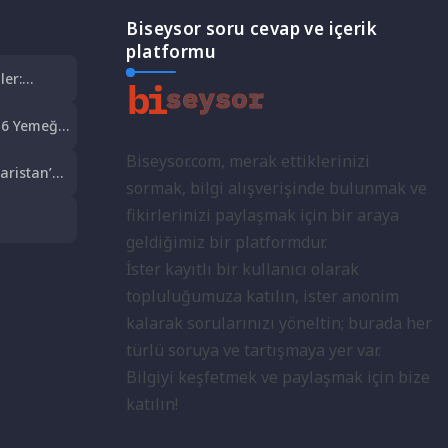
Biseysor soru cevap ve içerik
platformu
ler:
6 Yemeği:
t Şöleni
Biseysor.com, merak ettiklerinizi
aristan’a
sormak, bilgi alışverişinde bulunmak ve
olculuk
fikirlerinizi paylaşmak için bir araya
lkeleri:
geldiğimiz bir platformdur.
İster kayıtlı bir kullanıcı olarak
topluluğumuza katılın, ister anonim
kalarak sorularınızı yöneltin; burada her
türlü soruya ve tartışmaya yer var.
Bilgiyi keşfetmek ve paylaşmak için bize
katılın!