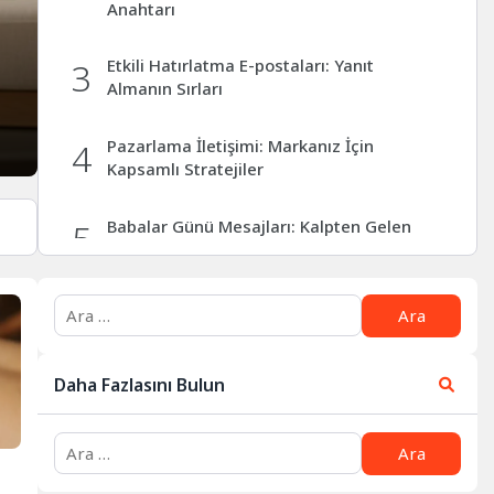
Anahtarı
3
Etkili Hatırlatma E-postaları: Yanıt
Almanın Sırları
4
Pazarlama İletişimi: Markanız İçin
Kapsamlı Stratejiler
5
Babalar Günü Mesajları: Kalpten Gelen
İfadelerle Minnettarlığınızı Sunun
6
Başarılı Toplu MMS Kampanyaları İçin
Kapsamlı Rehber
Daha Fazlasını Bulun
7
Kurumsal Yılbaşı Mesajları: Etkili İletişim
ve Bağları Güçlendirme Rehberi
8
Dijital Güvenliğin Kilit Taşı: Doğrulama
Kodları ve Kimlik Doğrulama