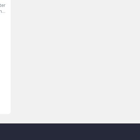
ter
n