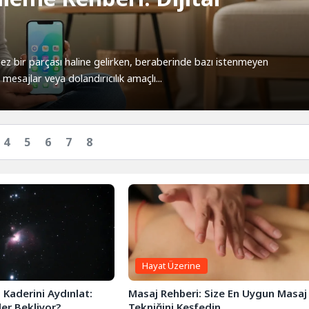
mez bir parçası haline gelirken, beraberinde bazı istenmeyen
mesajlar veya dolandırıcılık amaçlı...
4
5
6
7
8
Hayat Üzerine
a Kaderini Aydınlat:
Masaj Rehberi: Size En Uygun Masaj
ler Bekliyor?
Tekniğini Keşfedin