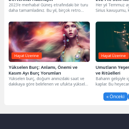
2023'e merhaba! Güneş etrafındaki bir turu
Her yıl Temmuz a
daha tamamladınız. Bu yıl, birçok retro
Sirius kavuşumu, 
hareketi ve potansiyel...
büyük bir öneme sa
Hayat Üzerine
Hayat Üzerine
Yükselen Burç: Anlamı, Önemi ve
Umutların Yeşer
Kasım Ayı Burç Yorumları
ve Ritüelleri
Yükselen burç, doğum anınızdaki saat ve
Baharın gelişiyle i
dakikaya göre belirlenen ve ufukta yükselen
kaplar. Bu heyeca
burçtur. Doğum haritanızın...
sebeplerinden biri 
« Önceki