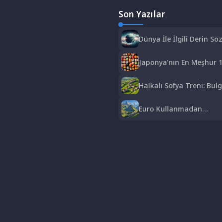
Son Yazılar
Dünya İle İlgili Derin Söz
Hayatın Anlamı
Japonya’nın En Meşhur 1
Sushi’den Ramen’e Lezze
Halkalı Sofya Treni: Bulg
Keyifli ve Ekonomik Bir Y
Euro Kullanmadan
Gezebileceğiniz Avrupa Ü
Bütçe Dostu Rotalar