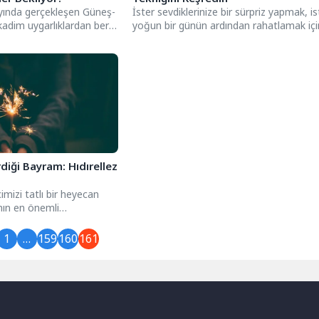
yında gerçekleşen Güneş-
İster sevdiklerinize bir sürpriz yapmak, is
kadim uygarlıklardan beri
yoğun bir günün ardından rahatlamak içi
hip olmuştur....
bir masaj seansı...
diği Bayram: Hıdırellez
çimizi tatlı bir heyecan
nın en önemli
de hiç...
1
…
159
160
161