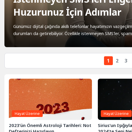
Huzurunuz İçin Adımlar
Günümüz dijital çağında akıllı telefonlar hayatımızın vazgeçil
durumları da getirebiliyor. Özellikle istenmeyen SMS'ler, spam 
1
2
3
Hayat Üzerine
Hayat Üzerine
2023’ün Önemli Astroloji Tarihleri: Not
Sirius’un Işığıyl
Defterinizi Hazırlayın
2024’te Seni Ne