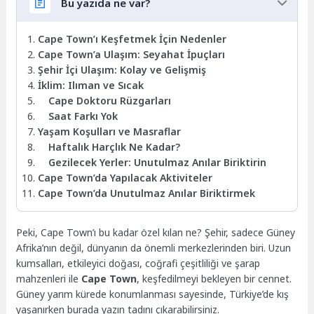
Bu yazıda ne var?
Cape Town’ı Keşfetmek İçin Nedenler
Cape Town’a Ulaşım: Seyahat İpuçları
Şehir İçi Ulaşım: Kolay ve Gelişmiş
İklim: Ilıman ve Sıcak
Cape Doktoru Rüzgarları
Saat Farkı Yok
Yaşam Koşulları ve Masraflar
Haftalık Harçlık Ne Kadar?
Gezilecek Yerler: Unutulmaz Anılar Biriktirin
Cape Town’da Yapılacak Aktiviteler
Cape Town’da Unutulmaz Anılar Biriktirmek
Peki, Cape Town’ı bu kadar özel kılan ne? Şehir, sadece Güney
Afrika’nın değil, dünyanın da önemli merkezlerinden biri. Uzun
kumsalları, etkileyici doğası, coğrafi çeşitliliği ve şarap
mahzenleri ile
Cape Town
, keşfedilmeyi bekleyen bir cennet.
Güney yarım kürede konumlanması sayesinde, Türkiye’de kış
yaşanırken burada yazın tadını çıkarabilirsiniz.