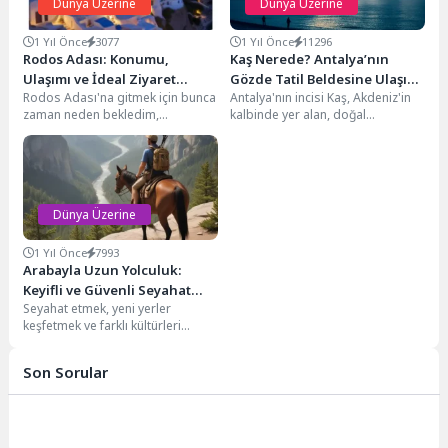
Dünya Üzerine
Dünya Üzerine
1 Yıl Önce
3077
1 Yıl Önce
11296
Rodos Adası: Konumu,
Kaş Nerede? Antalya’nın
Ulaşımı ve İdeal Ziyaret
Gözde Tatil Beldesine Ulaşım
Rodos Adası'na gitmek için bunca
Antalya'nın incisi Kaş, Akdeniz'in
Zamanı
Rehberi
zaman neden bekledim,
kalbinde yer alan, doğal
gerçekten anlamıyorum!
güzellikleri ve canlı atmosferiyle
Fethiye'den sadece kısa bir
ünlü bir tatil...
feribot...
Dünya Üzerine
1 Yıl Önce
7993
Arabayla Uzun Yolculuk:
Keyifli ve Güvenli Seyahat
Seyahat etmek, yeni yerler
İçin İpuçları
keşfetmek ve farklı kültürleri
deneyimlemek insana bambaşka
bir enerji verir. Özellikle...
Son Sorular