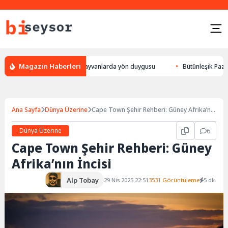
Magazin Haberleri
lur, leylek yön bulması, hayvanlarda yön duygusu
Bütünleşik Pazarlama
Ana Sayfa
Dünya Üzerine
Cape Town Şehir Rehberi: Güney Afrika’nın
İncisi
Dünya Üzerine
6
Cape Town Şehir Rehberi: Güney
Afrika’nın İncisi
Alp Tobay
29 Nis 2025 22:51
3531 Görüntüleme
5 dk.