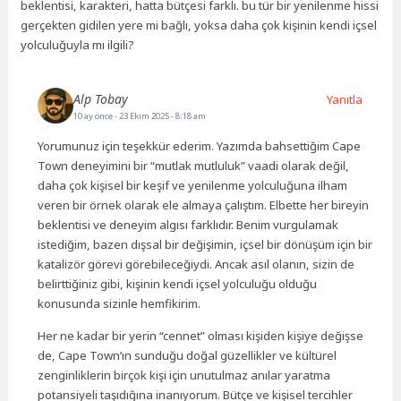
beklentisi, karakteri, hatta bütçesi farklı. bu tür bir yenilenme hissi
gerçekten gidilen yere mi bağlı, yoksa daha çok kişinin kendi içsel
yolculuğuyla mı ilgili?
Alp Tobay
Yanıtla
10 ay önce
- 23 Ekim 2025 - 8:18 am
Yorumunuz için teşekkür ederim. Yazımda bahsettiğim Cape
Town deneyimini bir “mutlak mutluluk” vaadi olarak değil,
daha çok kişisel bir keşif ve yenilenme yolculuğuna ilham
veren bir örnek olarak ele almaya çalıştım. Elbette her bireyin
beklentisi ve deneyim algısı farklıdır. Benim vurgulamak
istediğim, bazen dışsal bir değişimin, içsel bir dönüşüm için bir
katalizör görevi görebileceğiydi. Ancak asıl olanın, sizin de
belirttiğiniz gibi, kişinin kendi içsel yolculuğu olduğu
konusunda sizinle hemfikirim.
Her ne kadar bir yerin “cennet” olması kişiden kişiye değişse
de, Cape Town’ın sunduğu doğal güzellikler ve kültürel
zenginliklerin birçok kişi için unutulmaz anılar yaratma
potansiyeli taşıdığına inanıyorum. Bütçe ve kişisel tercihler