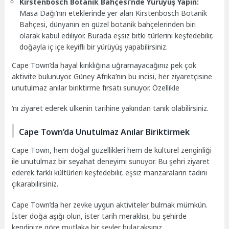
Kirstenbosch Botanik Bahçesi’nde Yürüyüş Yapın:
Masa Dağı’nın eteklerinde yer alan Kirstenbosch Botanik
Bahçesi, dünyanın en güzel botanik bahçelerinden biri
olarak kabul ediliyor. Burada eşsiz bitki türlerini keşfedebilir,
doğayla iç içe keyifli bir yürüyüş yapabilirsiniz.
Cape Town’da hayal kırıklığına uğramayacağınız pek çok
aktivite bulunuyor. Güney Afrika’nın bu incisi, her ziyaretçisine
unutulmaz anılar biriktirme fırsatı sunuyor. Özellikle
‘nı ziyaret ederek ülkenin tarihine yakından tanık olabilirsiniz.
Cape Town’da Unutulmaz Anılar Biriktirmek
Cape Town, hem doğal güzellikleri hem de kültürel zenginliği
ile unutulmaz bir seyahat deneyimi sunuyor. Bu şehri ziyaret
ederek farklı kültürleri keşfedebilir, eşsiz manzaraların tadını
çıkarabilirsiniz.
Cape Town’da her zevke uygun aktiviteler bulmak mümkün.
İster doğa aşığı olun, ister tarih meraklısı, bu şehirde
kendinize göre mutlaka bir şeyler bulacaksınız.