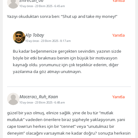
EmreCan_06
Yanıtla
10 ay önce
- 23 Ekim 2025 - 6:45 am
Yazıyı okuduktan sonra ben: “Shut up and take my money!”
Alp Tobay
Yanıtla
10 ay önce
- 23 Ekim 2025 - 8:17 am
Bu kadar beğenmenize gerçekten sevindim. yazının sizde
böyle bir etki bırakması benim için büyük bir motivasyon
kaynağı oldu. yorumunuz için çok teşekkür ederim, diğer
yazılarıma da göz atmayı unutmayın.
Maceracı_Ruh_Kaan
Yanıtla
10 ay önce
- 23 Ekim 2025 - 6:48 am
güzel bir yazı olmuş, elinize sağlık. yine de bu tür “mutlak
mutluluk” vadeden önerilere biraz şüpheyle yaklaşıyorum. yani
cape town’un herkes için bir “cennet” veya “unutulmaz bir
deneyim” olacağını varsaymak ne kadar doğru? sonuçta herkesin