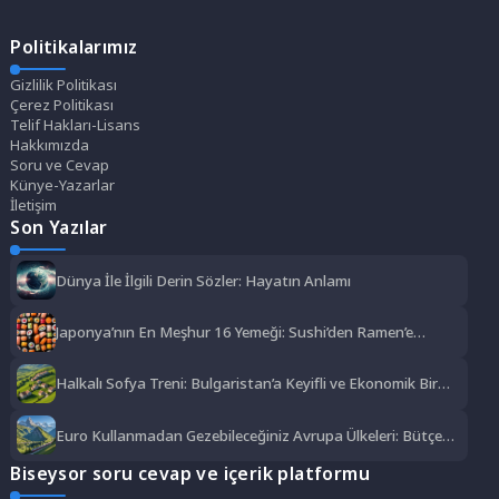
Politikalarımız
Gizlilik Politikası
Çerez Politikası
Telif Hakları-Lisans
Hakkımızda
Soru ve Cevap
Künye-Yazarlar
İletişim
Son Yazılar
Dünya İle İlgili Derin Sözler: Hayatın Anlamı
Japonya’nın En Meşhur 16 Yemeği: Sushi’den Ramen’e
Lezzet Şöleni
Halkalı Sofya Treni: Bulgaristan’a Keyifli ve Ekonomik Bir
Yolculuk
Euro Kullanmadan Gezebileceğiniz Avrupa Ülkeleri: Bütçe
Dostu Rotalar
Biseysor soru cevap ve içerik platformu