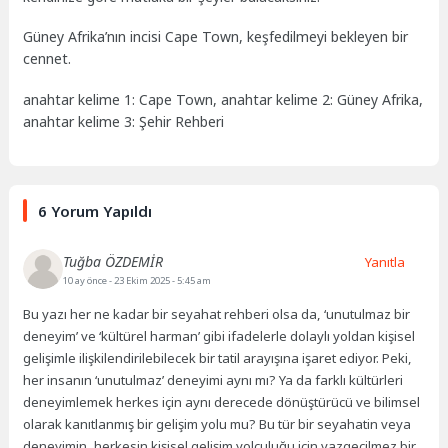
Güney Afrika’nın incisi Cape Town, keşfedilmeyi bekleyen bir
cennet.
anahtar kelime 1: Cape Town, anahtar kelime 2: Güney Afrika,
anahtar kelime 3: Şehir Rehberi
6 Yorum Yapıldı
Tuğba ÖZDEMİR
Yanıtla
10 ay önce
- 23 Ekim 2025 - 5:45 am
Bu yazı her ne kadar bir seyahat rehberi olsa da, ‘unutulmaz bir
deneyim’ ve ‘kültürel harman’ gibi ifadelerle dolaylı yoldan kişisel
gelişimle ilişkilendirilebilecek bir tatil arayışına işaret ediyor. Peki,
her insanın ‘unutulmaz’ deneyimi aynı mı? Ya da farklı kültürleri
deneyimlemek herkes için aynı derecede dönüştürücü ve bilimsel
olarak kanıtlanmış bir gelişim yolu mu? Bu tür bir seyahatin veya
deneyimin, herkesin kişisel gelişim yolculuğu için vazgeçilmez bir