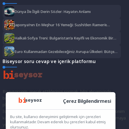
Dünya İle İlgili Derin Sözler: Hayatın Anlamı
Japonya’nın En Meşhur 16 Yemeği: Sushi’den Ramen’e
Lezzet Şöleni
Halkalı Sofya Treni: Bulgaristan’a Keyifli ve Ekonomik Bir
Yolculuk
Euro Kullanmadan Gezebileceğiniz Avrupa Ülkeleri: Bütçe
Dostu Rotalar
Biseysor soru cevap ve içerik platformu
Biseysor.com, merak ettiklerinizi sormak, bilgi alışverişinde
bulunmak ve fikirlerinizi paylaşmak için bir araya geldiğimiz bir
Çerez Bilgilendirmesi
platformdur.
İster kayıtlı bir kullanıcı olarak topluluğumuza katılın, ister anonim
Bu site, kullanıcı deneyimini geliştirmek için çerezleri
kalarak sorularınızı yöneltin; burada her türlü soruya ve tartışmaya
kullanmaktadır. Devam ederek bu çerezleri kabul etmiş
yer var. Bilgiyi keşfetmek ve paylaşmak için bize katılın!
olursunuz.