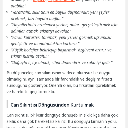
olabilir.”
“Yaratıcılık, sıkıntının en büyük düşmanıdır; yeni şeyler
üretmek, bizi hayata bağlar.”
“Hayallerimizi ertelemek yerine, onları gerçekleştirmek için
adımlar atmak, sıkıntıyı kovalar.”
“Farklı kültürleri tanımak, yeni yerler görmek ufkumuzu
genişletir ve monotonluktan kurtarır.”
“Küçük hedefler belirleyip başarmak, özgüveni artırır ve
sıkıntı hissini azaltır.”
“Doğayla iç içe olmak, zihni dinlendirir ve ruha iyi gelir.”
Bu düşünceler, can sıkıntısının sadece olumsuz bir duygu
olmadığını, aynı zamanda bir farkındalık ve değişim fırsatı
sunduğunu gösteriyor. Önemli olan, bu fırsatları görebilmek
ve harekete geçebilmektir.
Can Sıkıntısı Döngüsünden Kurtulmak
Can sıkıntısı, bir kısır döngüye dönüşebilir; sıkıldıkça daha çok
sıkılır, daha çok hareketsiz kalırız. Bu döngüyü kırmanın yolu,
bilinçli çaba göstermekten geçer. Kendimize yeni ilgi alanları