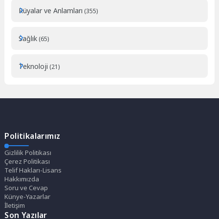
Rüyalar ve Anlamları
(355)
Sağlık
(65)
Teknoloji
(21)
Politikalarımız
Gizlilik Politikası
Çerez Politikası
Telif Hakları-Lisans
Hakkımızda
Soru ve Cevap
Künye-Yazarlar
İletişim
Son Yazılar