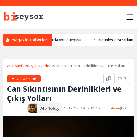
Magazin Haberleri
ek yön bulması, hayvanlarda yön duygusu
Bütünleşik Pazarlama: Markala
Ana Sayfa
Hayat Üzerine
Can Sıkıntısının Derinlikleri ve Çıkış Yolları
Hayat Üzerine
13
Can Sıkıntısının Derinlikleri ve
Çıkış Yolları
Alp Tobay
23 Eki 2025 19:39
5017 Görüntüleme
8 dk.