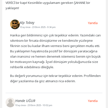
VERİCİ bir kapı! Kesinlikle uygulamam gereken ŞAHANE bir
yaklaşım!
Alp Tobay
Yanıtla
10 ay önce
- 23 Ekim 2025 - 9:34 pm
Harika geri bildiriminiz için çok teşekkür ederim. Yazımdaki can
sıkıntısını bir fırsata dönüştürme ve kendimizle yüzleşme
fikrinin size bu kadar ilham vermesi beni gerçekten mutlu etti.
Bu yaklaşımın hayatınızda pozitif bir dönüşüm yaratacağına
olan inancınız ve hemen denemek istemeniz benim için büyük
bir motivasyon kaynağı. İçsel dönüşüm yolculuğunuzda size
rehberlik edebilmesi dileğiyle.
Bu değerli yorumunuz için tekrar teşekkür ederim. Profilimden
diğer yazılarıma da göz atmanızı rica ederim.
Hande UĞUR
Yanıtla
10 ay önce
- 23 Ekim 2025 - 10:02 pm