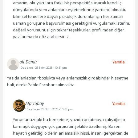
amacım, okuyuculara farklı bir perspektif sunarak kendi iç
dünyalarında yeni anlamlar keşfetmelerine yardımcı olmaktı.
bilimsel temellere dayalı psikolojik durumlar için her zaman
uzman görüşüne başvurulması gerektiğini vurgulamak isterim.
değerli yorumunuz için tekrar teşekkürler, profilimden diğer
yazılarıma da göz atabilirsiniz.
ali Demir
Yanıtla
10 ay önce
- 23 Ekim 2025 - 10:31 pm
Yazıda anlatılan “boşlukta veya anlamsızlık girdabında” hissetme
hali, direkt Pablo Escobar salıncakta.
Alp Tobay
Yanıtla
10 ay önce
- 23 Ekim 2025 - 10:34 pm
Yorumunuzdaki bu benzetme, yazıda anlatmaya çalıştığım o
karmaşık duyguyu çok çarpıcı bir şekilde özetlemiş. Bazen
hayatın getirdiği o derin anlamsızlık hissi, insanı gerçekten de