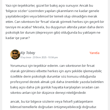
Yazı için teşekkürler, güzel bir bakış açısı sunuyor. Ancak bu
‘bilgece sözler’ üzerinden yapılan çıkarımların ne kadar genele
yayılabileceğini veya bilimsel bir temeli olup olmadığını merak
ettim. Can sıkıntısını bir ‘fırsat’ olarak görmek herkes için geçerli bir
tavsiye mi acaba? Mesela, bu duygunun altında yatan daha derin
psikolojik bir durum (depresyon gibi) olduğunda bu yaklaşım ne
kadar işe yarar?
Alp Tobay
Yanıtla
10 ay önce
- 23 Ekim 2025 - 10:04 pm
Yorumunuz için teşekkür ederim. can sıkıntısının bir fırsat
olarak görülmesi elbette herkes için aynı şekilde işlemeyebilir,
özellikle derin psikolojik durumlar söz konusu olduğunda
profesyonel destek almak çok daha önemlidir. yazıda belirtilen
bakış açısı daha çok günlük hayatta karşılaşılan sıradan can
sıkıntısı anları için bir düşünce deneyi niteliğindedir.
ancak, bu tür bilgece sözlerin veya felsefi yaklaşımların
bilimsel temellerle doğrudan örtüşmeyebileceği doğrudur.