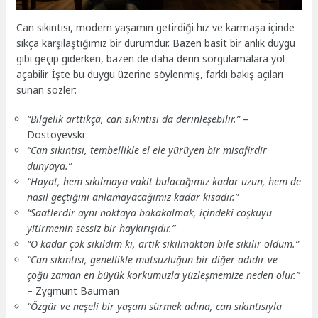
Can sıkıntısı, modern yaşamın getirdiği hız ve karmaşa içinde
sıkça karşılaştığımız bir durumdur. Bazen basit bir anlık duygu
gibi geçip giderken, bazen de daha derin sorgulamalara yol
açabilir. İşte bu duygu üzerine söylenmiş, farklı bakış açıları
sunan sözler:
“Bilgelik arttıkça, can sıkıntısı da derinleşebilir.”
–
Dostoyevski
“Can sıkıntısı, tembellikle el ele yürüyen bir misafirdir
dünyaya.”
“Hayat, hem sıkılmaya vakit bulacağımız kadar uzun, hem de
nasıl geçtiğini anlamayacağımız kadar kısadır.”
“Saatlerdir aynı noktaya bakakalmak, içindeki coşkuyu
yitirmenin sessiz bir haykırışıdır.”
“O kadar çok sıkıldım ki, artık sıkılmaktan bile sıkılır oldum.”
“Can sıkıntısı, genellikle mutsuzluğun bir diğer adıdır ve
çoğu zaman en büyük korkumuzla yüzleşmemize neden olur.”
– Zygmunt Bauman
“Özgür ve neşeli bir yaşam sürmek adına, can sıkıntısıyla