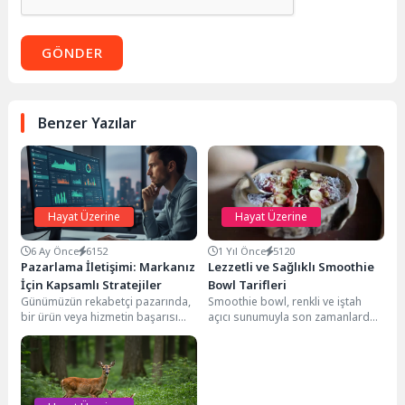
GÖNDER
Benzer Yazılar
Hayat Üzerine
Hayat Üzerine
6 Ay Önce
6152
1 Yıl Önce
5120
Pazarlama İletişimi: Markanız
Lezzetli ve Sağlıklı Smoothie
İçin Kapsamlı Stratejiler
Bowl Tarifleri
Günümüzün rekabetçi pazarında,
Smoothie bowl, renkli ve iştah
bir ürün veya hizmetin başarısı
açıcı sunumuyla son zamanlarda
yalnızca kalitesiyle değil, aynı
oldukça popüler hale geldi. En
zamanda hedef kitlesiyle...
sevdiğiniz...