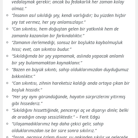
vedalaşmak gerekir; ancak bu fedakarlık her zaman kolay
olmaz.”
“İnsanın asıl sıkıldığı şey, kendi varlığıdır; bu yüzden hiçbir
şey tat vermez, her şey anlamsızlaşır.”
“Can sıkıntısı, hem doğuştan gelen bir yatkınlık hem de
zamanla kazanılan bir farkındalıktır.”
“Zamanın ilerlemediği, sonsuz bir boşlukta kaybolmuşluk
hissi; evet, can sıkıntısı budur.”
“Sıkıldığımda bir şey yapmamak, aslında yapacak anlamlı
bir şey bulamamaktan kaynaklanır.”
“Bazen en büyük sıkıntı, sahip olduklarımızdan duyduğumuz
bıkkınlıktır.”
“Can sıkıntısı, zihnin hareketsiz kaldığı anda ortaya çıkan bir
boşluk hissidir.”
“Her şey aynı göründüğünde, hayatın sürprizlerini yitirmiş
gibi hissederiz.”
“Sıkıldığını hissettiğinde, pencereyi aç ve dışarıyı dinle; belki
de aradığın cevap sessizliktedir.”
– Ferit Edgü
“Ulaşamadıklarımız hep daha çekici gelir, sahip
olduklarımızdan ise bir süre sonra sıkılırız.”
“İnsan, geçmişe özlem duyar, şu ankinden sıkılır ve geleceğe