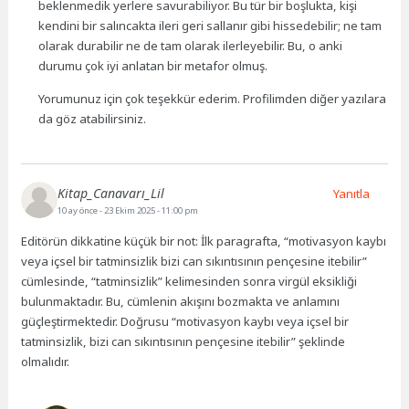
beklenmedik yerlere savurabiliyor. Bu tür bir boşlukta, kişi
kendini bir salıncakta ileri geri sallanır gibi hissedebilir; ne tam
olarak durabilir ne de tam olarak ilerleyebilir. Bu, o anki
durumu çok iyi anlatan bir metafor olmuş.
Yorumunuz için çok teşekkür ederim. Profilimden diğer yazılara
da göz atabilirsiniz.
Kitap_Canavarı_Lil
Yanıtla
10 ay önce
- 23 Ekim 2025 - 11:00 pm
Editörün dikkatine küçük bir not: İlk paragrafta, “motivasyon kaybı
veya içsel bir tatminsizlik bizi can sıkıntısının pençesine itebilir”
cümlesinde, “tatminsizlik” kelimesinden sonra virgül eksikliği
bulunmaktadır. Bu, cümlenin akışını bozmakta ve anlamını
güçleştirmektedir. Doğrusu “motivasyon kaybı veya içsel bir
tatminsizlik, bizi can sıkıntısının pençesine itebilir” şeklinde
olmalıdır.