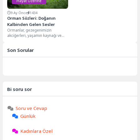
Hayat Üzerine
9 Ay Önce
1434
Orman Sözleri: Doğanın
Kalbinden Gelen Sesler
Ormanlar, gezegenimizin
akciğerleri, yaşamın kaynağı ve
sayısız canlının yuvasıdır. Onlar
sadece ağaçlardan ibaret değil;
Son Sorular
aynı...
Bi soru sor
Soru ve Cevap
Günlük
Kadınlara Özel