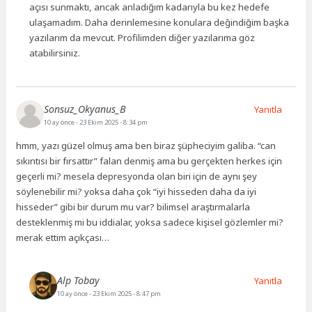
açısı sunmaktı, ancak anladığım kadarıyla bu kez hedefe
ulaşamadım. Daha derinlemesine konulara değindiğim başka
yazılarım da mevcut. Profilimden diğer yazılarıma göz
atabilirsiniz.
Sonsuz_Okyanus_B
Yanıtla
10 ay önce
- 23 Ekim 2025 - 8:34 pm
hmm, yazı güzel olmuş ama ben biraz şüpheciyim galiba. “can
sıkıntısı bir fırsattır” falan denmiş ama bu gerçekten herkes için
geçerli mi? mesela depresyonda olan biri için de aynı şey
söylenebilir mi? yoksa daha çok “iyi hisseden daha da iyi
hisseder” gibi bir durum mu var? bilimsel araştırmalarla
desteklenmiş mi bu iddialar, yoksa sadece kişisel gözlemler mi?
merak ettim açıkçası…
Alp Tobay
Yanıtla
10 ay önce
- 23 Ekim 2025 - 8:47 pm