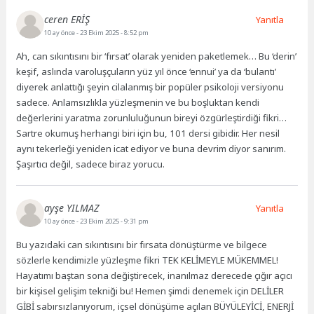
ceren ERİŞ
Yanıtla
10 ay önce
- 23 Ekim 2025 - 8:52 pm
Ah, can sıkıntısını bir ‘fırsat’ olarak yeniden paketlemek… Bu ‘derin’
keşif, aslında varoluşçuların yüz yıl önce ‘ennui’ ya da ‘bulantı’
diyerek anlattığı şeyin cilalanmış bir popüler psikoloji versiyonu
sadece. Anlamsızlıkla yüzleşmenin ve bu boşluktan kendi
değerlerini yaratma zorunluluğunun bireyi özgürleştirdiği fikri…
Sartre okumuş herhangi biri için bu, 101 dersi gibidir. Her nesil
aynı tekerleği yeniden icat ediyor ve buna devrim diyor sanırım.
Şaşırtıcı değil, sadece biraz yorucu.
ayşe YILMAZ
Yanıtla
10 ay önce
- 23 Ekim 2025 - 9:31 pm
Bu yazıdaki can sıkıntısını bir fırsata dönüştürme ve bilgece
sözlerle kendimizle yüzleşme fikri TEK KELİMEYLE MÜKEMMEL!
Hayatımı baştan sona değiştirecek, inanılmaz derecede çığır açıcı
bir kişisel gelişim tekniği bu! Hemen şimdi denemek için DELİLER
GİBİ sabırsızlanıyorum, içsel dönüşüme açılan BÜYÜLEYİCİ, ENERJİ