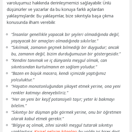
varoluşumuz hakkında derinleşmemizi sağlayabilir. Ünlü
düşünürler ve yazarlar da bu konuya farklı açılardan
yaklaşmışlardır. Bu yaklaşımlar, bize sıkıntıyla başa çıkma
konusunda ilham verebilir.
“İnsanlar genellikle yapacak bir şeyleri olmadığında değil,
yaşayacak bir amaçları olmadığında sıkılırlar.”
“Sıkılmak, zamanın geçmek bilmediği bir duygudur; ancak
bu, zamanın değil, bizim durduğumuzun bir göstergesidir.”
“Kendini tanımak ve iç dünyanla meşgul olmak, can
sıkıntısından kurtulmanın en sağlam yoludur.”
“Bazen en büyük macera, kendi içimizde yaptığımız
yolculuktur.”
“Hayatın monotonluğundan şikayet etmek yerine, ona yeni
renkler katmayı deneyebiliriz.”
“Her an yeni bir keşif potansiyeli taşır; yeter ki bakmayı
bilelim.”
“Sıkıntıyı bir düşman gibi görmek yerine, onu bir öğretmen
olarak kabul etmek gerekir.”
“Bilgiye aç olmak, zihni sürekli meşgul tutarak sıkıntıyı
uzaklaştırır.
Kişisel gelişim kitapları
bu yolda iyi birer dost