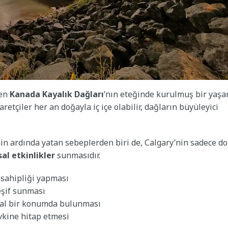
sen
Kanada Kayalık Dağları
‘nın eteğinde kurulmuş bir yaş
retçiler her an doğayla iç içe olabilir, dağların büyüleyici
ginin ardında yatan sebeplerden biri de, Calgary’nin sadece d
al etkinlikler
sunmasıdır.
 sahipliği yapması
keşif sunması
ideal bir konumda bulunması
vkine hitap etmesi