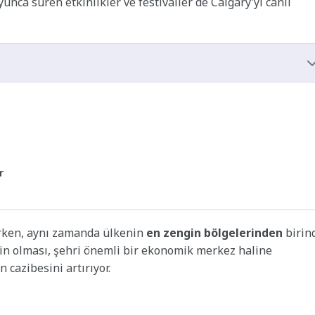
unca süren etkinlikler ve festivaller de Calgary’yi canlı
r
irken, aynı zamanda ülkenin
en zengin bölgelerinden
birin
in olması, şehri önemli bir ekonomik merkez haline
n cazibesini artırıyor.