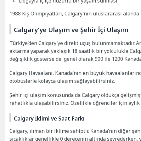
Doğayla iç içe huzurlu bir yaşam sunması
1988 Kış Olimpiyatları, Calgary’nin uluslararası alanda
Calgary’ye Ulaşım ve Şehir İçi Ulaşım
Türkiye’den Calgary’ye direkt uçuş bulunmamaktadır. A
aktarma yaparak yaklaşık 18 saatlik bir yolculukla Calga
değişiklik gösterse de, genel olarak 900 ile 1200 Kanad
Calgary Havaalanı, Kanada’nın en büyük havaalanlarınd
otobüslerle kolayca ulaşım sağlayabilirsiniz.
Şehir içi ulaşım konusunda da Calgary oldukça gelişmişt
rahatlıkla ulaşabilirsiniz. Özellikle öğrenciler için ayl
Calgary İklimi ve Saat Farkı
Calgary, ılıman bir iklime sahiptir. Kanada’nın diğer şeh
sıcaklıklar genellikle 0 derecenin altında seyrederken, 