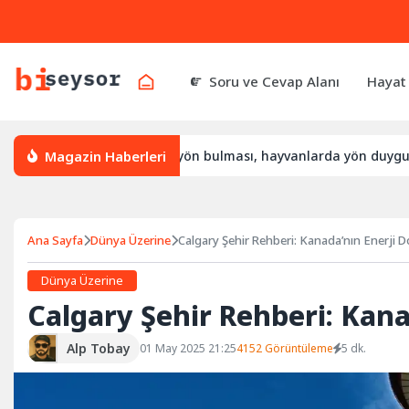
Soru ve Cevap Alanı
Hayat
Magazin Haberleri
 yön bulur, leylek yön bulması, hayvanlarda yön duygusu
B
Ana Sayfa
Dünya Üzerine
Calgary Şehir Rehberi: Kanada’nın Enerji D
Dünya Üzerine
Calgary Şehir Rehberi: Kana
Alp Tobay
01 May 2025 21:25
4152 Görüntüleme
5 dk.