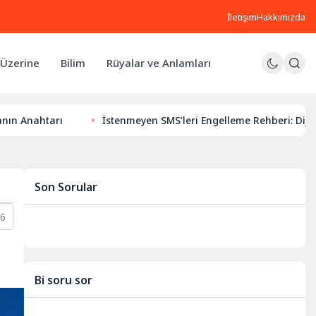
İletişim
Hakkımızda
Üzerine
Bilim
Rüyalar ve Anlamları
ı
İstenmeyen SMS’leri Engelleme Rehberi: Dijital Huzurunu
Son Sorular
6
Bi soru sor