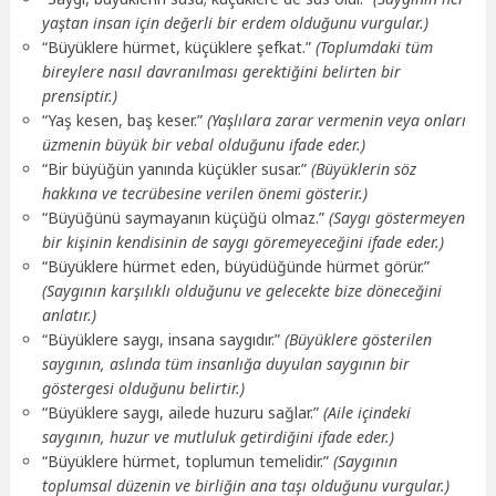
yaştan insan için değerli bir erdem olduğunu vurgular.)
“Büyüklere hürmet, küçüklere şefkat.”
(Toplumdaki tüm
bireylere nasıl davranılması gerektiğini belirten bir
prensiptir.)
“Yaş kesen, baş keser.”
(Yaşlılara zarar vermenin veya onları
üzmenin büyük bir vebal olduğunu ifade eder.)
“Bir büyüğün yanında küçükler susar.”
(Büyüklerin söz
hakkına ve tecrübesine verilen önemi gösterir.)
“Büyüğünü saymayanın küçüğü olmaz.”
(Saygı göstermeyen
bir kişinin kendisinin de saygı göremeyeceğini ifade eder.)
“Büyüklere hürmet eden, büyüdüğünde hürmet görür.”
(Saygının karşılıklı olduğunu ve gelecekte bize döneceğini
anlatır.)
“Büyüklere saygı, insana saygıdır.”
(Büyüklere gösterilen
saygının, aslında tüm insanlığa duyulan saygının bir
göstergesi olduğunu belirtir.)
“Büyüklere saygı, ailede huzuru sağlar.”
(Aile içindeki
saygının, huzur ve mutluluk getirdiğini ifade eder.)
“Büyüklere hürmet, toplumun temelidir.”
(Saygının
toplumsal düzenin ve birliğin ana taşı olduğunu vurgular.)