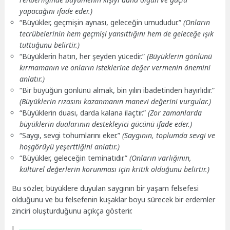
yapacağını ifade eder.)
“Büyükler, geçmişin aynası, geleceğin umududur.”
(Onların
tecrübelerinin hem geçmişi yansıttığını hem de geleceğe ışık
tuttuğunu belirtir.)
“Büyüklerin hatırı, her şeyden yücedir.”
(Büyüklerin gönlünü
kırmamanın ve onların isteklerine değer vermenin önemini
anlatır.)
“Bir büyüğün gönlünü almak, bin yılın ibadetinden hayırlıdır.”
(Büyüklerin rızasını kazanmanın manevi değerini vurgular.)
“Büyüklerin duası, darda kalana ilaçtır.”
(Zor zamanlarda
büyüklerin dualarının destekleyici gücünü ifade eder.)
“Saygı, sevgi tohumlarını eker.”
(Saygının, toplumda sevgi ve
hoşgörüyü yeşerttiğini anlatır.)
“Büyükler, geleceğin teminatıdır.”
(Onların varlığının,
kültürel değerlerin korunması için kritik olduğunu belirtir.)
Bu sözler, büyüklere duyulan saygının bir yaşam felsefesi
olduğunu ve bu felsefenin kuşaklar boyu sürecek bir erdemler
zinciri oluşturduğunu açıkça gösterir.