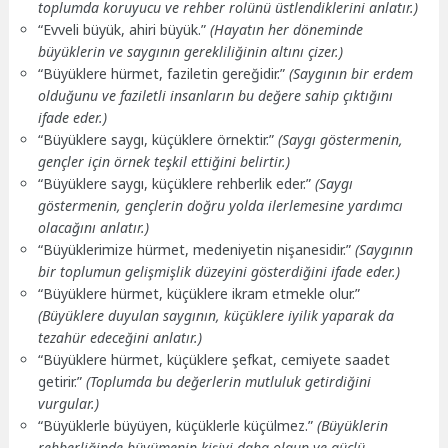
toplumda koruyucu ve rehber rolünü üstlendiklerini anlatır.)
“Evveli büyük, ahiri büyük.”
(Hayatın her döneminde
büyüklerin ve saygının gerekliliğinin altını çizer.)
“Büyüklere hürmet, faziletin gereğidir.”
(Saygının bir erdem
olduğunu ve faziletli insanların bu değere sahip çıktığını
ifade eder.)
“Büyüklere saygı, küçüklere örnektir.”
(Saygı göstermenin,
gençler için örnek teşkil ettiğini belirtir.)
“Büyüklere saygı, küçüklere rehberlik eder.”
(Saygı
göstermenin, gençlerin doğru yolda ilerlemesine yardımcı
olacağını anlatır.)
“Büyüklerimize hürmet, medeniyetin nişanesidir.”
(Saygının
bir toplumun gelişmişlik düzeyini gösterdiğini ifade eder.)
“Büyüklere hürmet, küçüklere ikram etmekle olur.”
(Büyüklere duyulan saygının, küçüklere iyilik yaparak da
tezahür edeceğini anlatır.)
“Büyüklere hürmet, küçüklere şefkat, cemiyete saadet
getirir.”
(Toplumda bu değerlerin mutluluk getirdiğini
vurgular.)
“Büyüklerle büyüyen, küçüklerle küçülmez.”
(Büyüklerin
rehberliğinde büyümenin kişiyi daha olgun ve güçlü