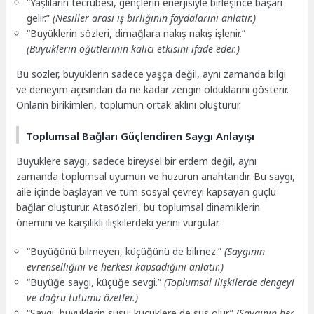
“Yaşlıların tecrübesi, gençlerin enerjisiyle birleşince başarı
gelir.”
(Nesiller arası iş birliğinin faydalarını anlatır.)
“Büyüklerin sözleri, dimağlara nakış nakış işlenir.”
(Büyüklerin öğütlerinin kalıcı etkisini ifade eder.)
Bu sözler, büyüklerin sadece yaşça değil, aynı zamanda bilgi
ve deneyim açısından da ne kadar zengin olduklarını gösterir.
Onların birikimleri, toplumun ortak aklını oluşturur.
Toplumsal Bağları Güçlendiren Saygı Anlayışı
Büyüklere saygı, sadece bireysel bir erdem değil, aynı
zamanda toplumsal uyumun ve huzurun anahtarıdır. Bu saygı,
aile içinde başlayan ve tüm sosyal çevreyi kapsayan güçlü
bağlar oluşturur. Atasözleri, bu toplumsal dinamiklerin
önemini ve karşılıklı ilişkilerdeki yerini vurgular.
“Büyüğünü bilmeyen, küçüğünü de bilmez.”
(Saygının
evrenselliğini ve herkesi kapsadığını anlatır.)
“Büyüğe saygı, küçüğe sevgi.”
(Toplumsal ilişkilerde dengeyi
ve doğru tutumu özetler.)
“Saygı, büyüklerin süsü; küçüklere de süs olur.”
(Saygının her