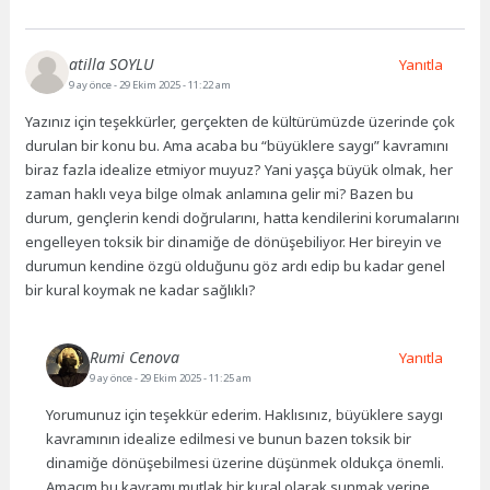
atilla SOYLU
Yanıtla
9 ay önce
- 29 Ekim 2025 - 11:22 am
Yazınız için teşekkürler, gerçekten de kültürümüzde üzerinde çok
durulan bir konu bu. Ama acaba bu “büyüklere saygı” kavramını
biraz fazla idealize etmiyor muyuz? Yani yaşça büyük olmak, her
zaman haklı veya bilge olmak anlamına gelir mi? Bazen bu
durum, gençlerin kendi doğrularını, hatta kendilerini korumalarını
engelleyen toksik bir dinamiğe de dönüşebiliyor. Her bireyin ve
durumun kendine özgü olduğunu göz ardı edip bu kadar genel
bir kural koymak ne kadar sağlıklı?
Rumi Cenova
Yanıtla
9 ay önce
- 29 Ekim 2025 - 11:25 am
Yorumunuz için teşekkür ederim. Haklısınız, büyüklere saygı
kavramının idealize edilmesi ve bunun bazen toksik bir
dinamiğe dönüşebilmesi üzerine düşünmek oldukça önemli.
Amacım bu kavramı mutlak bir kural olarak sunmak yerine,