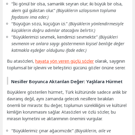
“İki gönül bir olsa, samanlık seyran olur; iki büyük bir olsa,
alem gül gülistan olur.”
(Büyüklerin uzlaşısının topluma
faydasını ima eder.)
“Büyüğün sözü, küçüğün izi.”
(Büyüklerin yönlendirmesiyle
küçüklerin doğru adımlar atacağını belirtir.)
“Büyüklerimizi sevmek, kendimizi sevmektir.”
(Büyükleri
sevmenin ve onlara saygı göstermenin kişisel benliğe değer
katmakla eşdeğer olduğunu ifade eder.)
Bu atasözleri,
hayata yön veren güçlü sözler
olarak, saygının
toplumsal bir işlevini ve birleştirici gücünü gözler önüne serer.
Nesiller Boyunca Aktarılan Değer: Yaşlılara Hürmet
Büyüklere gösterilen hürmet, Türk kültüründe sadece anlık bir
davranış değil, aynı zamanda gelecek nesillere bırakılan
önemli bir mirastır. Bu değer, toplumun sürekliliğini ve kültürel
kimliğin korunmasını sağlar. Atasözleri ve özlü sözler, bu
mirasın kıymetini ve aktarımının önemini vurgular.
“Büyüklerimiz çınar ağacımızdır.”
(Büyüklerin, aile ve