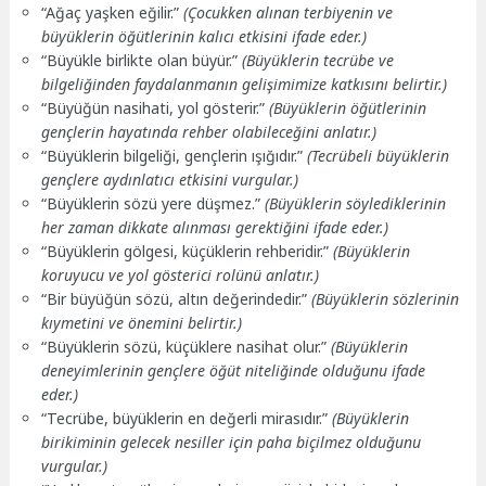
“Ağaç yaşken eğilir.”
(Çocukken alınan terbiyenin ve
büyüklerin öğütlerinin kalıcı etkisini ifade eder.)
“Büyükle birlikte olan büyür.”
(Büyüklerin tecrübe ve
bilgeliğinden faydalanmanın gelişimimize katkısını belirtir.)
“Büyüğün nasihati, yol gösterir.”
(Büyüklerin öğütlerinin
gençlerin hayatında rehber olabileceğini anlatır.)
“Büyüklerin bilgeliği, gençlerin ışığıdır.”
(Tecrübeli büyüklerin
gençlere aydınlatıcı etkisini vurgular.)
“Büyüklerin sözü yere düşmez.”
(Büyüklerin söylediklerinin
her zaman dikkate alınması gerektiğini ifade eder.)
“Büyüklerin gölgesi, küçüklerin rehberidir.”
(Büyüklerin
koruyucu ve yol gösterici rolünü anlatır.)
“Bir büyüğün sözü, altın değerindedir.”
(Büyüklerin sözlerinin
kıymetini ve önemini belirtir.)
“Büyüklerin sözü, küçüklere nasihat olur.”
(Büyüklerin
deneyimlerinin gençlere öğüt niteliğinde olduğunu ifade
eder.)
“Tecrübe, büyüklerin en değerli mirasıdır.”
(Büyüklerin
birikiminin gelecek nesiller için paha biçilmez olduğunu
vurgular.)