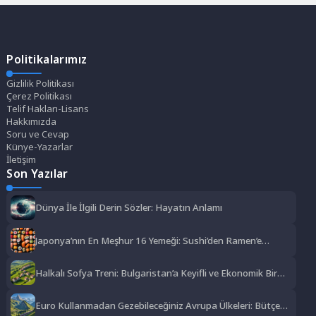
Politikalarımız
Gizlilik Politikası
Çerez Politikası
Telif Hakları-Lisans
Hakkımızda
Soru ve Cevap
Künye-Yazarlar
İletişim
Son Yazılar
Dünya İle İlgili Derin Sözler: Hayatın Anlamı
Japonya’nın En Meşhur 16 Yemeği: Sushi’den Ramen’e
Lezzet Şöleni
Halkalı Sofya Treni: Bulgaristan’a Keyifli ve Ekonomik Bir
Yolculuk
Euro Kullanmadan Gezebileceğiniz Avrupa Ülkeleri: Bütçe