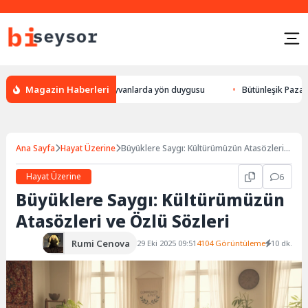
Magazin Haberleri
leylek yön bulması, hayvanlarda yön duygusu
Bütünleşik Pazarlama: Mar
Ana Sayfa
Hayat Üzerine
Büyüklere Saygı: Kültürümüzün Atasözleri
ve Özlü Sözleri
Hayat Üzerine
6
Büyüklere Saygı: Kültürümüzün
Atasözleri ve Özlü Sözleri
Rumi Cenova
29 Eki 2025 09:51
4104 Görüntüleme
10 dk.