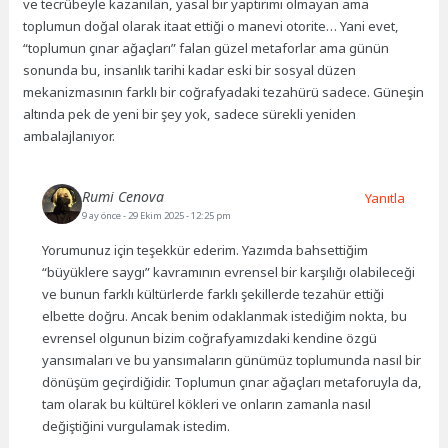
ve tecrübeyle kazanılan, yasal bir yaptırımı olmayan ama
toplumun doğal olarak itaat ettiği o manevi otorite… Yani evet,
“toplumun çınar ağaçları” falan güzel metaforlar ama günün
sonunda bu, insanlık tarihi kadar eski bir sosyal düzen
mekanizmasının farklı bir coğrafyadaki tezahürü sadece. Güneşin
altında pek de yeni bir şey yok, sadece sürekli yeniden
ambalajlanıyor.
Rumi Cenova
Yanıtla
9 ay önce
- 29 Ekim 2025 - 12:25 pm
Yorumunuz için teşekkür ederim. Yazımda bahsettiğim
“büyüklere saygı” kavramının evrensel bir karşılığı olabileceği
ve bunun farklı kültürlerde farklı şekillerde tezahür ettiği
elbette doğru. Ancak benim odaklanmak istediğim nokta, bu
evrensel olgunun bizim coğrafyamızdaki kendine özgü
yansımaları ve bu yansımaların günümüz toplumunda nasıl bir
dönüşüm geçirdiğidir. Toplumun çınar ağaçları metaforuyla da,
tam olarak bu kültürel kökleri ve onların zamanla nasıl
değiştiğini vurgulamak istedim.