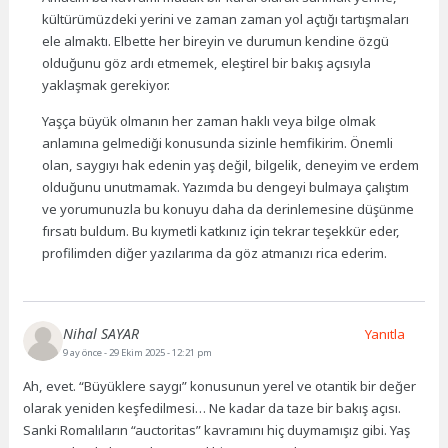
kültürümüzdeki yerini ve zaman zaman yol açtığı tartışmaları
ele almaktı. Elbette her bireyin ve durumun kendine özgü
olduğunu göz ardı etmemek, eleştirel bir bakış açısıyla
yaklaşmak gerekiyor.
Yaşça büyük olmanın her zaman haklı veya bilge olmak
anlamına gelmediği konusunda sizinle hemfikirim. Önemli
olan, saygıyı hak edenin yaş değil, bilgelik, deneyim ve erdem
olduğunu unutmamak. Yazımda bu dengeyi bulmaya çalıştım
ve yorumunuzla bu konuyu daha da derinlemesine düşünme
fırsatı buldum. Bu kıymetli katkınız için tekrar teşekkür eder,
profilimden diğer yazılarıma da göz atmanızı rica ederim.
Nihal SAYAR
Yanıtla
9 ay önce
- 29 Ekim 2025 - 12:21 pm
Ah, evet. “Büyüklere saygı” konusunun yerel ve otantik bir değer
olarak yeniden keşfedilmesi… Ne kadar da taze bir bakış açısı.
Sanki Romalıların “auctoritas” kavramını hiç duymamışız gibi. Yaş