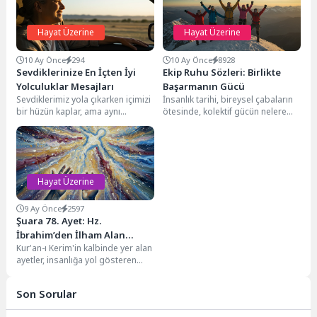
Hayat Üzerine
Hayat Üzerine
10 Ay Önce
294
10 Ay Önce
8928
Sevdiklerinize En İçten İyi
Ekip Ruhu Sözleri: Birlikte
Yolculuklar Mesajları
Başarmanın Gücü
Sevdiklerimiz yola çıkarken içimizi
İnsanlık tarihi, bireysel çabaların
bir hüzün kaplar, ama aynı
ötesinde, kolektif gücün nelere
zamanda onların hayallerine, yeni
kadir olabileceğinin sayısız
deneyimlerine veya...
kanıtıyla doludur. Tek başına...
Hayat Üzerine
9 Ay Önce
2597
Şuara 78. Ayet: Hz.
İbrahim’den İlham Alan
Kur'an-ı Kerim'in kalbinde yer alan
Teslimiyet ve Rehberlik
ayetler, insanlığa yol gösteren
paha biçilmez hazinelerdir. Bu
hazinelerden biri...
Son Sorular