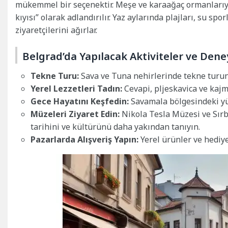
mükemmel bir seçenektir. Meşe ve karaağaç ormanlarıyla
kıyısı” olarak adlandırılır. Yaz aylarında plajları, su sp
ziyaretçilerini ağırlar.
Belgrad’da Yapılacak Aktiviteler ve Den
Tekne Turu:
Sava ve Tuna nehirlerinde tekne turuna
Yerel Lezzetleri Tadın:
Cevapi, pljeskavica ve kajm
Gece Hayatını Keşfedin:
Savamala bölgesindeki yü
Müzeleri Ziyaret Edin:
Nikola Tesla Müzesi ve Sırb
tarihini ve kültürünü daha yakından tanıyın.
Pazarlarda Alışveriş Yapın:
Yerel ürünler ve hediyel