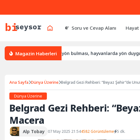
Soru ve Cevap Alanı
Hayat
Magazin Haberleri
nasıl yön bulur, leylek yön bulması, hayvanlarda yön duygusu
Ana Sayfa
Dünya Üzerine
Belgrad Gezi Rehberi: “Beyaz Şehir”de Un
Dünya Üzerine
Belgrad Gezi Rehberi: “Bey
Macera
Alp Tobay
07 May 2025 21:54
4582 Görüntüleme
5 dk.