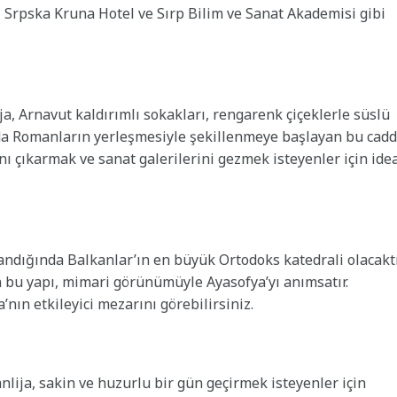
iş Srpska Kruna Hotel ve Sırp Bilim ve Sanat Akademisi gibi
, Arnavut kaldırımlı sokakları, rengarenk çiçeklerle süslü
0’da Romanların yerleşmesiyle şekillenmeye başlayan bu cadd
 çıkarmak ve sanat galerilerini gezmek isteyenler için ide
ndığında Balkanlar’ın en büyük Ortodoks katedrali olacaktı
n bu yapı, mimari görünümüyle Ayasofya’yı anımsatır.
’nın etkileyici mezarını görebilirsiniz.
lija, sakin ve huzurlu bir gün geçirmek isteyenler için