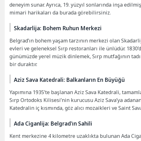
deneyim sunar. Ayrıca, 19. yüzyıl sonlarında inşa edilm
mimari harikaları da burada görebilirsiniz.
Skadarlija: Bohem Ruhun Merkezi
Belgrad’ın bohem yaşam tarzının merkezi olan Skadarlija
evleri ve geleneksel Sırp restoranları ile ünlüdür. 183
günümüzde yerel müzik dinlemek, Sırp mutfağının tadını
bir duraktır.
Aziz Sava Katedrali: Balkanların En Büyüğü
Yapımına 1935’te başlanan Aziz Sava Katedrali, tamamla
Sırp Ortodoks Kilisesi’nin kurucusu Aziz Sava’ya adana
Katedralin iç kısmında, göz alıcı mozaikleri ve Saint Sava
Ada Ciganlija: Belgrad’ın Sahili
Kent merkezine 4 kilometre uzaklıkta bulunan Ada Cigan