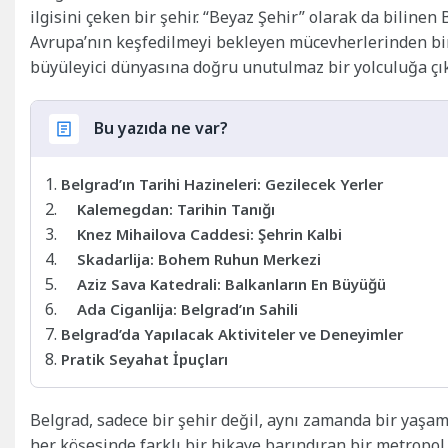
ilgisini çeken bir şehir. “Beyaz Şehir” olarak da biline
Avrupa’nın keşfedilmeyi bekleyen mücevherlerinden biri
büyüleyici dünyasına doğru unutulmaz bir yolculuğa çı
Bu yazıda ne var?
Belgrad’ın Tarihi Hazineleri: Gezilecek Yerler
Kalemegdan: Tarihin Tanığı
Knez Mihailova Caddesi: Şehrin Kalbi
Skadarlija: Bohem Ruhun Merkezi
Aziz Sava Katedrali: Balkanların En Büyüğü
Ada Ciganlija: Belgrad’ın Sahili
Belgrad’da Yapılacak Aktiviteler ve Deneyimler
Pratik Seyahat İpuçları
Belgrad, sadece bir şehir değil, aynı zamanda bir yaşa
her köşesinde farklı bir hikaye barındıran bir metropol. 