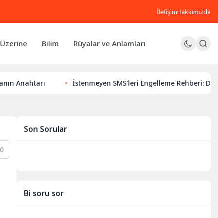
İletişim
Hakkımızda
Üzerine
Bilim
Rüyalar ve Anlamları
ahtarı
İstenmeyen SMS’leri Engelleme Rehberi: Dijital Huz
Son Sorular
0
Bi soru sor