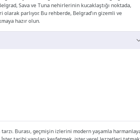
n Belgrad, Sava ve Tuna nehirlerinin kucaklaştığı noktada,
 olarak parlıyor. Bu rehberde, Belgrad’ın gizemli ve
kmaya hazır olun.
m tarzı. Burası, geçmişin izlerini modern yaşamla harmanlay
İster tarihi yapıları keşfetmek, ister yerel lezzetleri tatmak