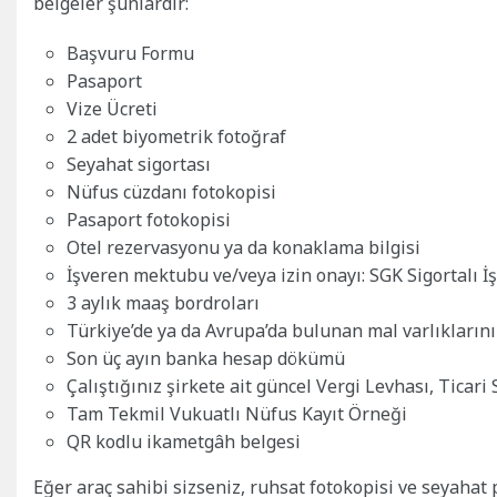
belgeler şunlardır:
Başvuru Formu
Pasaport
Vize Ücreti
2 adet biyometrik fotoğraf
Seyahat sigortası
Nüfus cüzdanı fotokopisi
Pasaport fotokopisi
Otel rezervasyonu ya da konaklama bilgisi
İşveren mektubu ve/veya izin onayı: SGK Sigortalı İş
3 aylık maaş bordroları
Türkiye’de ya da Avrupa’da bulunan mal varlıklarınız
Son üç ayın banka hesap dökümü
Çalıştığınız şirkete ait güncel Vergi Levhası, Ticari S
Tam Tekmil Vukuatlı Nüfus Kayıt Örneği
QR kodlu ikametgâh belgesi
Eğer araç sahibi sizseniz, ruhsat fotokopisi ve seyahat 