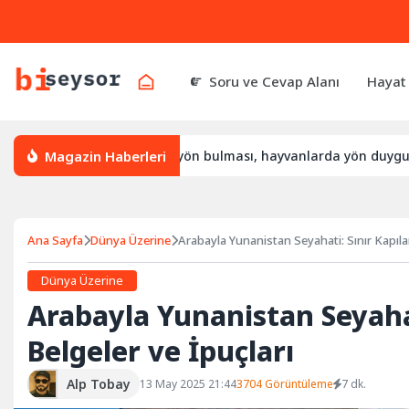
Soru ve Cevap Alanı
Hayat
Magazin Haberleri
yön bulur, leylek yön bulması, hayvanlarda yön duygusu
Bü
Ana Sayfa
Dünya Üzerine
Arabayla Yunanistan Seyahati: Sınır Kapıları
Dünya Üzerine
Arabayla Yunanistan Seyahati
Belgeler ve İpuçları
Alp Tobay
13 May 2025 21:44
3704 Görüntüleme
7 dk.