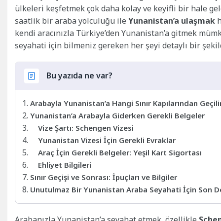
ülkeleri keşfetmek çok daha kolay ve keyifli bir hale ge
saatlik bir araba yolculuğu ile
Yunanistan’a ulaşmak
h
kendi aracınızla Türkiye’den Yunanistan’a gitmek müm
seyahati için bilmeniz gereken her şeyi detaylı bir şekil
Bu yazıda ne var?
Arabayla Yunanistan’a Hangi Sınır Kapılarından Geçili
Yunanistan’a Arabayla Giderken Gerekli Belgeler
Vize Şartı: Schengen Vizesi
Yunanistan Vizesi İçin Gerekli Evraklar
Araç İçin Gerekli Belgeler: Yeşil Kart Sigortası
Ehliyet Bilgileri
Sınır Geçişi ve Sonrası: İpuçları ve Bilgiler
Unutulmaz Bir Yunanistan Araba Seyahati İçin Son D
Arabanızla Yunanistan’a seyahat etmek, özellikle
Schen