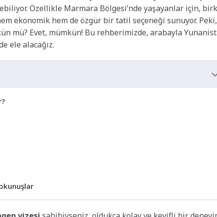
lebiliyor. Özellikle Marmara Bölgesi’nde yaşayanlar için, bir
em ekonomik hem de özgür bir tatil seçeneği sunuyor. Peki,
kün mü? Evet, mümkün! Bu rehberimizde, arabayla Yunanis
de ele alacağız.
r?
okunuşlar
gen vizesi
sahibiyseniz, oldukça kolay ve keyifli bir deney