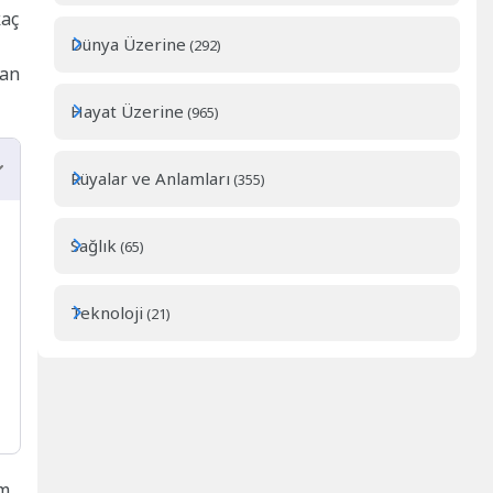
kaç
Dünya Üzerine
(292)
tan
Hayat Üzerine
(965)
Rüyalar ve Anlamları
(355)
Sağlık
(65)
Teknoloji
(21)
im