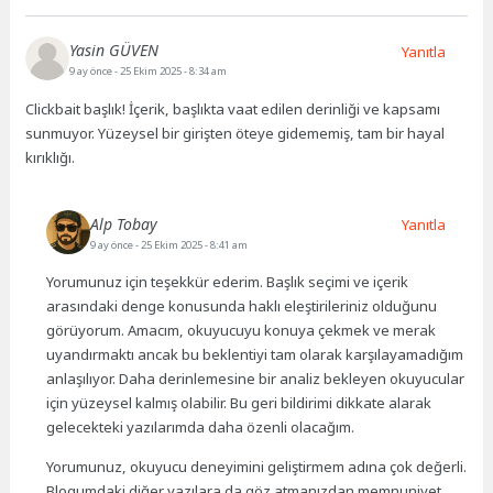
Yasin GÜVEN
Yanıtla
9 ay önce
- 25 Ekim 2025 - 8:34 am
Clickbait başlık! İçerik, başlıkta vaat edilen derinliği ve kapsamı
sunmuyor. Yüzeysel bir girişten öteye gidememiş, tam bir hayal
kırıklığı.
Alp Tobay
Yanıtla
9 ay önce
- 25 Ekim 2025 - 8:41 am
Yorumunuz için teşekkür ederim. Başlık seçimi ve içerik
arasındaki denge konusunda haklı eleştirileriniz olduğunu
görüyorum. Amacım, okuyucuyu konuya çekmek ve merak
uyandırmaktı ancak bu beklentiyi tam olarak karşılayamadığım
anlaşılıyor. Daha derinlemesine bir analiz bekleyen okuyucular
için yüzeysel kalmış olabilir. Bu geri bildirimi dikkate alarak
gelecekteki yazılarımda daha özenli olacağım.
Yorumunuz, okuyucu deneyimini geliştirmem adına çok değerli.
Blogumdaki diğer yazılara da göz atmanızdan memnuniyet