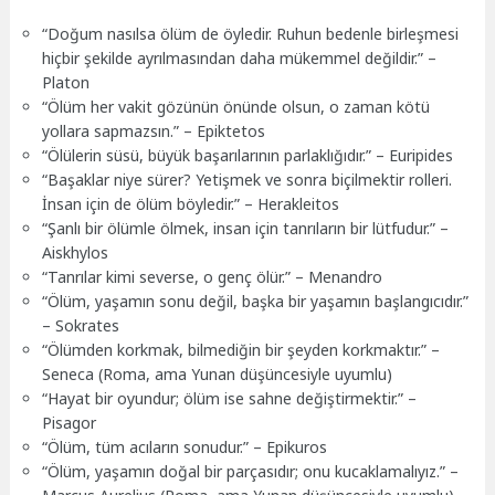
“Doğum nasılsa ölüm de öyledir. Ruhun bedenle birleşmesi
hiçbir şekilde ayrılmasından daha mükemmel değildir.” –
Platon
“Ölüm her vakit gözünün önünde olsun, o zaman kötü
yollara sapmazsın.” – Epiktetos
“Ölülerin süsü, büyük başarılarının parlaklığıdır.” – Euripides
“Başaklar niye sürer? Yetişmek ve sonra biçilmektir rolleri.
İnsan için de ölüm böyledir.” – Herakleitos
“Şanlı bir ölümle ölmek, insan için tanrıların bir lütfudur.” –
Aiskhylos
“Tanrılar kimi severse, o genç ölür.” – Menandro
“Ölüm, yaşamın sonu değil, başka bir yaşamın başlangıcıdır.”
– Sokrates
“Ölümden korkmak, bilmediğin bir şeyden korkmaktır.” –
Seneca (Roma, ama Yunan düşüncesiyle uyumlu)
“Hayat bir oyundur; ölüm ise sahne değiştirmektir.” –
Pisagor
“Ölüm, tüm acıların sonudur.” – Epikuros
“Ölüm, yaşamın doğal bir parçasıdır; onu kucaklamalıyız.” –