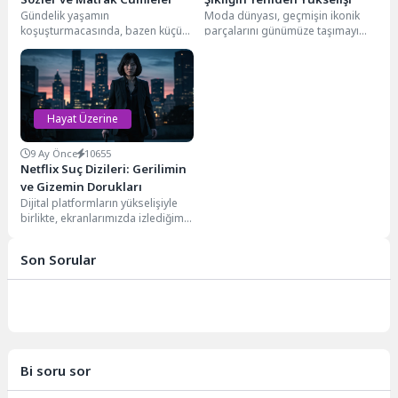
Gündelik yaşamın
Moda dünyası, geçmişin ikonik
koşuşturmacasında, bazen küçük
parçalarını günümüze taşımayı
bir espri ya da ince bir mizah
sever. Bu geri dönüşlerden biri de
dokunuşu, günümüzü
şüphesiz bol...
aydınlatmaya...
Hayat Üzerine
9 Ay Önce
10655
Netflix Suç Dizileri: Gerilimin
ve Gizemin Dorukları
Dijital platformların yükselişiyle
birlikte, ekranlarımızda izlediğimiz
içeriklerin çeşitliliği de inanılmaz
bir seviyeye ulaştı. Özellikle
Son Sorular
Netflix...
Bi soru sor