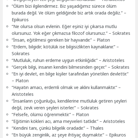
“Ölüm bizi ilgilendirmez. Biz yaşadığımız sürece ölüm
burada değil. Ve ölüm geldiğinde biz artık orada değiliz.” –
Epikuros
“Ne olursa olsun evlenin. Eğer eşiniz iyi çıkarsa mutlu
olursunuz. Yok eğer çıkmazsa filozof olursunuz.” – Sokrates
“İnsan, eğitilmesi gereken bir hayvandır.” – Platon
“Erdem, bilgidir; kötülük ise bilgisizlikten kaynaklanır.” –
Sokrates
“Mutluluk, ruhun erdeme uygun etkinliğidir.” – Aristoteles
“Gerçek bilgi, insanın kendini bilmesinden geçer.” – Sokrates
“En iyi devlet, en bilge kişiler tarafından yönetilen devlettir.”
– Platon
“Hayatın amacı, erdemli olmak ve aklını kullanmaktır.” –
Aristoteles
“İnsanların çoğunluğu, kendilerine mutluluk getiren şeyleri
değil, zevk veren şeyleri isterler.” – Sokrates
“Felsefe, ölümü öğrenmektir.” – Platon
“Eğitimin kökleri acı, ama meyveleri tatlıdır.” – Aristoteles
“Kendini tanı, çünkü bilgelik oradadır.” – Thales
“En büyük zenginlik, az şeye ihtiyaç duymaktır.” – Epikuros