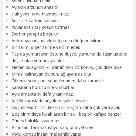
Servet uyurken gelir.
Aylaklık arzunun anasıdır.
Hak yenir; ama hazmedilmez.
Sessizlik kadının süsüdür.
Yuvarlanan taş yosun tutmaz.
Dertler şarapta boğulur.
Acıkmayan insan, ekmeğin ne olduğunu bilmez.
Bir zalim, diğer zalime yardım eder.
Taş da yumurtanın üstüne düşse, yumurta da taşın üstüne
düşse olan yumurtaya olur.
Neden kulağımız iki, dilimiz tek? Az konuş, çok dinle diye.
Mirası kalmayan ölünün, ağlayanı az olur.
Öfkenin sonuçları, sebeplerinden daha zararlıdır.
Şanslıların horozu bile yumurtlar.
Aynı ırmakta iki defa yıkanılmaz.
Küçük vuruşlarla büyük meşeler devrilir.
Düşüncesiz bir dil, keskin bir kılıçtan daha çok yara açar.
Boş bir mideye kulak asan bir akıl, boş bir kafaya benzer.
Güneş balçıkla sıvanmaz.
Bir insanı tanımak istiyorsan, ona yetki ver.
Kötü komşu insanı mal sahibi yapar.