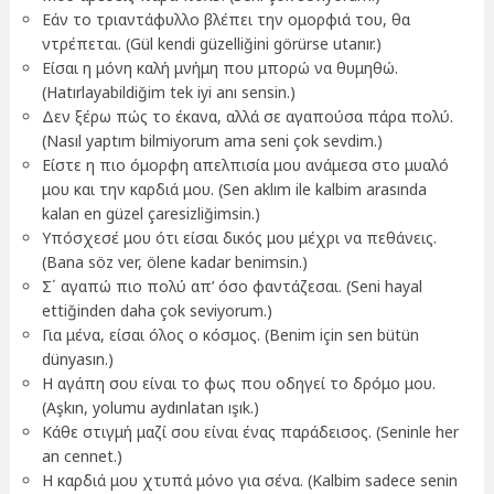
Εάν το τριαντάφυλλο βλέπει την ομορφιά του, θα
ντρέπεται. (Gül kendi güzelliğini görürse utanır.)
Είσαι η μόνη καλή μνήμη που μπορώ να θυμηθώ.
(Hatırlayabildiğim tek iyi anı sensin.)
Δεν ξέρω πώς το έκανα, αλλά σε αγαπούσα πάρα πολύ.
(Nasıl yaptım bilmiyorum ama seni çok sevdim.)
Είστε η πιο όμορφη απελπισία μου ανάμεσα στο μυαλό
μου και την καρδιά μου. (Sen aklım ile kalbim arasında
kalan en güzel çaresizliğimsin.)
Υπόσχεσέ μου ότι είσαι δικός μου μέχρι να πεθάνεις.
(Bana söz ver, ölene kadar benimsin.)
Σ΄ αγαπώ πιο πολύ απ’ όσο φαντάζεσαι. (Seni hayal
ettiğinden daha çok seviyorum.)
Για μένα, είσαι όλος ο κόσμος. (Benim için sen bütün
dünyasın.)
Η αγάπη σου είναι το φως που οδηγεί το δρόμο μου.
(Aşkın, yolumu aydınlatan ışık.)
Κάθε στιγμή μαζί σου είναι ένας παράδεισος. (Seninle her
an cennet.)
Η καρδιά μου χτυπά μόνο για σένα. (Kalbim sadece senin