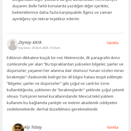
duyarım. Belki farklı konularda yazdığım diğer içerikler,
beklentilerinizi daha fazla karşılayabilir. İlginiz ve zaman
ayırdığınız için tekrar teşekkür ederim.
Zeynep KAYA
Yanıtla
9 ay önce
- 25 Ekim 2025 - 8:53 am
Editörün dikkatine küçük bir not: Metninizde, ilk paragrafın ikinci
cümlesinde yer alan “Bu topraklardan yükselen bilgeler, şairler ve
düşünürler, yaşamın her alanına dair ölümsüz Yunan sözleri miras
bırakmıştır.” ifadesinde belirgin bir dil bilgisi hatası tespit edilmiştir.
“Bilgeler, şairler ve düşünürler” gibi çoğul ve canlı bir özne
kullanıldığında, yüklemin de “bırakmışlardır” şeklinde çoğul çekimli
olması Türkçenin temel kurallarındandır. Mevcut tekil yüklem
kullanımı bu bağlamda yanlıştır ve metnin akademik ciddiyetini
zedelemektedir; derhal düzeltilmesi gerekmektedir.
Alp Tobay
Yanıtla