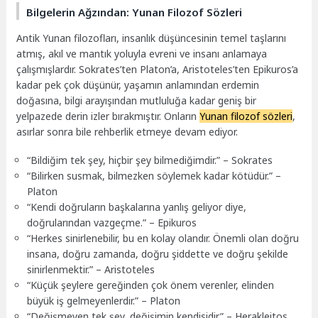
Bilgelerin Ağzından: Yunan Filozof Sözleri
Antik Yunan filozofları, insanlık düşüncesinin temel taşlarını
atmış, akıl ve mantık yoluyla evreni ve insanı anlamaya
çalışmışlardır. Sokrates’ten Platon’a, Aristoteles’ten Epikuros’a
kadar pek çok düşünür, yaşamın anlamından erdemin
doğasına, bilgi arayışından mutluluğa kadar geniş bir
yelpazede derin izler bırakmıştır. Onların
Yunan filozof sözleri
,
asırlar sonra bile rehberlik etmeye devam ediyor.
“Bildiğim tek şey, hiçbir şey bilmediğimdir.” – Sokrates
“Bilirken susmak, bilmezken söylemek kadar kötüdür.” –
Platon
“Kendi doğruların başkalarına yanlış geliyor diye,
doğrularından vazgeçme.” – Epikuros
“Herkes sinirlenebilir, bu en kolay olandır. Önemli olan doğru
insana, doğru zamanda, doğru şiddette ve doğru şekilde
sinirlenmektir.” – Aristoteles
“Küçük şeylere gereğinden çok önem verenler, elinden
büyük iş gelmeyenlerdir.” – Platon
“Değişmeyen tek şey, değişimin kendisidir.” – Herakleitos