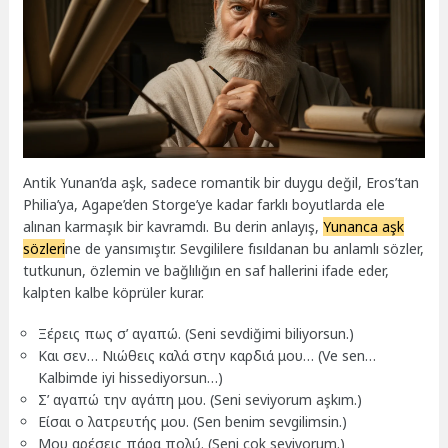
Antik Yunan’da aşk, sadece romantik bir duygu değil, Eros’tan
Philia’ya, Agape’den Storge’ye kadar farklı boyutlarda ele
alınan karmaşık bir kavramdı. Bu derin anlayış,
Yunanca aşk
sözleri
ne de yansımıştır. Sevgililere fısıldanan bu anlamlı sözler,
tutkunun, özlemin ve bağlılığın en saf hallerini ifade eder,
kalpten kalbe köprüler kurar.
Ξέρεις πως σ’ αγαπώ. (Seni sevdiğimi biliyorsun.)
Και σεν… Νιώθεις καλά στην καρδιά μου… (Ve sen…
Kalbimde iyi hissediyorsun…)
Σ’ αγαπώ την αγάπη μου. (Seni seviyorum aşkım.)
Είσαι ο λατρευτής μου. (Sen benim sevgilimsin.)
Μου αρέσεις πάρα πολύ. (Seni çok seviyorum.)