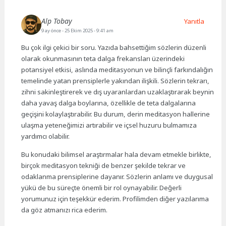
Alp Tobay
Yanıtla
9 ay önce
- 25 Ekim 2025 - 9:41 am
Bu çok ilgi çekici bir soru. Yazıda bahsettiğim sözlerin düzenli
olarak okunmasının teta dalga frekansları üzerindeki
potansiyel etkisi, aslında meditasyonun ve bilinçli farkındalığın
temelinde yatan prensiplerle yakından ilişkili. Sözlerin tekrarı,
zihni sakinleştirerek ve dış uyaranlardan uzaklaştırarak beynin
daha yavaş dalga boylarına, özellikle de teta dalgalarına
geçişini kolaylaştırabilir. Bu durum, derin meditasyon hallerine
ulaşma yeteneğimizi artırabilir ve içsel huzuru bulmamıza
yardımcı olabilir.
Bu konudaki bilimsel araştırmalar hala devam etmekle birlikte,
birçok meditasyon tekniği de benzer şekilde tekrar ve
odaklanma prensiplerine dayanır. Sözlerin anlamı ve duygusal
yükü de bu süreçte önemli bir rol oynayabilir. Değerli
yorumunuz için teşekkür ederim. Profilimden diğer yazılarıma
da göz atmanızı rica ederim.