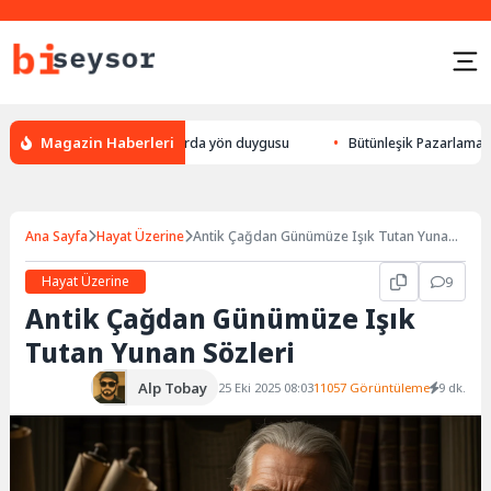
Magazin Haberleri
k yön bulması, hayvanlarda yön duygusu
Bütünleşik Pazarlama: Markalar
Ana Sayfa
Hayat Üzerine
Antik Çağdan Günümüze Işık Tutan Yunan
Sözleri
Hayat Üzerine
9
Antik Çağdan Günümüze Işık
Tutan Yunan Sözleri
Alp Tobay
25 Eki 2025 08:03
11057 Görüntüleme
9 dk.