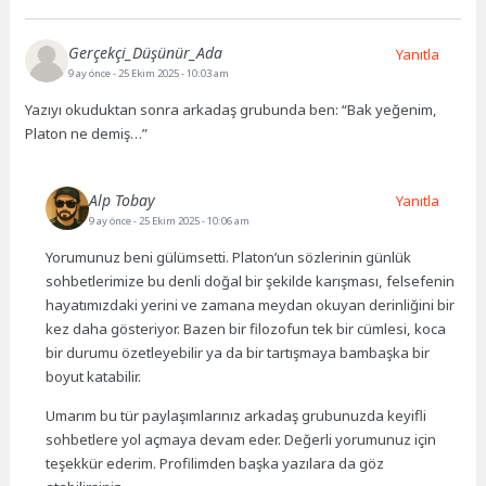
Gerçekçi_Düşünür_Ada
Yanıtla
9 ay önce
- 25 Ekim 2025 - 10:03 am
Yazıyı okuduktan sonra arkadaş grubunda ben: “Bak yeğenim,
Platon ne demiş…”
Alp Tobay
Yanıtla
9 ay önce
- 25 Ekim 2025 - 10:06 am
Yorumunuz beni gülümsetti. Platon’un sözlerinin günlük
sohbetlerimize bu denli doğal bir şekilde karışması, felsefenin
hayatımızdaki yerini ve zamana meydan okuyan derinliğini bir
kez daha gösteriyor. Bazen bir filozofun tek bir cümlesi, koca
bir durumu özetleyebilir ya da bir tartışmaya bambaşka bir
boyut katabilir.
Umarım bu tür paylaşımlarınız arkadaş grubunuzda keyifli
sohbetlere yol açmaya devam eder. Değerli yorumunuz için
teşekkür ederim. Profilimden başka yazılara da göz