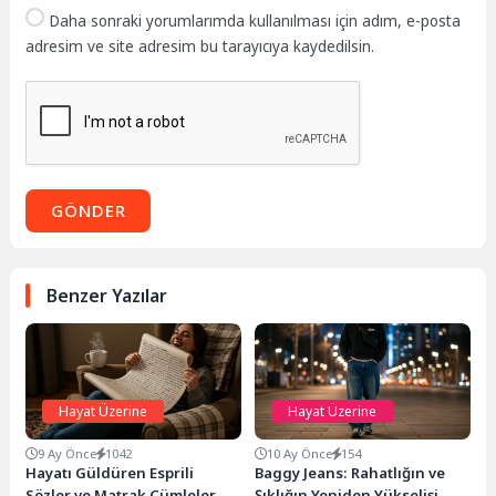
Daha sonraki yorumlarımda kullanılması için adım, e-posta
adresim ve site adresim bu tarayıcıya kaydedilsin.
GÖNDER
Benzer Yazılar
Hayat Üzerine
Hayat Üzerine
9 Ay Önce
1042
10 Ay Önce
154
Hayatı Güldüren Esprili
Baggy Jeans: Rahatlığın ve
Sözler ve Matrak Cümleler
Şıklığın Yeniden Yükselişi