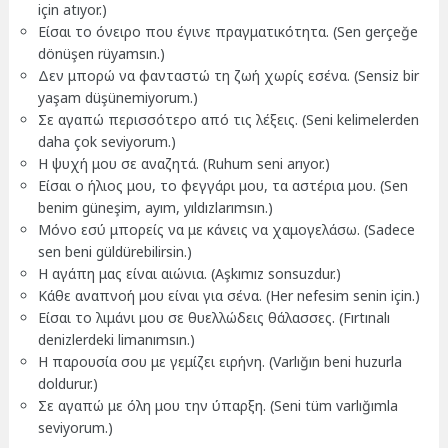
için atıyor.)
Είσαι το όνειρο που έγινε πραγματικότητα. (Sen gerçeğe
dönüşen rüyamsın.)
Δεν μπορώ να φανταστώ τη ζωή χωρίς εσένα. (Sensiz bir
yaşam düşünemiyorum.)
Σε αγαπώ περισσότερο από τις λέξεις. (Seni kelimelerden
daha çok seviyorum.)
Η ψυχή μου σε αναζητά. (Ruhum seni arıyor.)
Είσαι ο ήλιος μου, το φεγγάρι μου, τα αστέρια μου. (Sen
benim güneşim, ayım, yıldızlarımsın.)
Μόνο εσύ μπορείς να με κάνεις να χαμογελάσω. (Sadece
sen beni güldürebilirsin.)
Η αγάπη μας είναι αιώνια. (Aşkımız sonsuzdur.)
Κάθε αναπνοή μου είναι για σένα. (Her nefesim senin için.)
Είσαι το λιμάνι μου σε θυελλώδεις θάλασσες. (Fırtınalı
denizlerdeki limanımsın.)
Η παρουσία σου με γεμίζει ειρήνη. (Varlığın beni huzurla
doldurur.)
Σε αγαπώ με όλη μου την ύπαρξη. (Seni tüm varlığımla
seviyorum.)