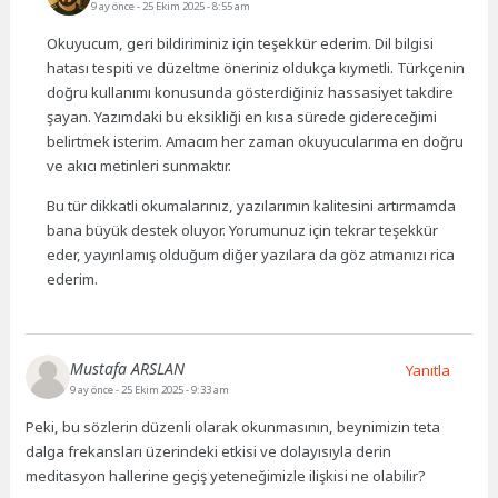
9 ay önce
- 25 Ekim 2025 - 8:55 am
Okuyucum, geri bildiriminiz için teşekkür ederim. Dil bilgisi
hatası tespiti ve düzeltme öneriniz oldukça kıymetli. Türkçenin
doğru kullanımı konusunda gösterdiğiniz hassasiyet takdire
şayan. Yazımdaki bu eksikliği en kısa sürede gidereceğimi
belirtmek isterim. Amacım her zaman okuyucularıma en doğru
ve akıcı metinleri sunmaktır.
Bu tür dikkatli okumalarınız, yazılarımın kalitesini artırmamda
bana büyük destek oluyor. Yorumunuz için tekrar teşekkür
eder, yayınlamış olduğum diğer yazılara da göz atmanızı rica
ederim.
Mustafa ARSLAN
Yanıtla
9 ay önce
- 25 Ekim 2025 - 9:33 am
Peki, bu sözlerin düzenli olarak okunmasının, beynimizin teta
dalga frekansları üzerindeki etkisi ve dolayısıyla derin
meditasyon hallerine geçiş yeteneğimizle ilişkisi ne olabilir?