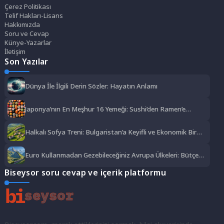
Çerez Politikası
Telif Hakları-Lisans
Hakkımızda
Soru ve Cevap
Künye-Yazarlar
İletişim
Son Yazılar
Dünya İle İlgili Derin Sözler: Hayatın Anlamı
Japonya’nın En Meşhur 16 Yemeği: Sushi’den Ramen’e
Lezzet Şöleni
Halkalı Sofya Treni: Bulgaristan’a Keyifli ve Ekonomik Bir
Yolculuk
Euro Kullanmadan Gezebileceğiniz Avrupa Ülkeleri: Bütçe
Dostu Rotalar
Biseysor soru cevap ve içerik platformu