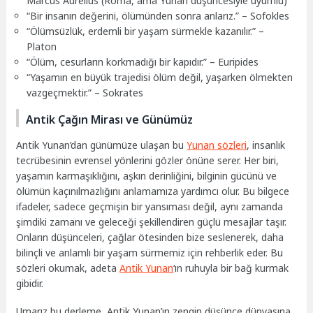
Marcus Aurelius (Roma, ama Yunan düşüncesiyle uyumlu)
“Bir insanın değerini, ölümünden sonra anlarız.” – Sofokles
“Ölümsüzlük, erdemli bir yaşam sürmekle kazanılır.” –
Platon
“Ölüm, cesurların korkmadığı bir kapıdır.” – Euripides
“Yaşamın en büyük trajedisi ölüm değil, yaşarken ölmekten
vazgeçmektir.” – Sokrates
Antik Çağın Mirası ve Günümüz
Antik Yunan’dan günümüze ulaşan bu
Yunan sözleri
, insanlık
tecrübesinin evrensel yönlerini gözler önüne serer. Her biri,
yaşamın karmaşıklığını, aşkın derinliğini, bilginin gücünü ve
ölümün kaçınılmazlığını anlamamıza yardımcı olur. Bu bilgece
ifadeler, sadece geçmişin bir yansıması değil, aynı zamanda
şimdiki zamanı ve geleceği şekillendiren güçlü mesajlar taşır.
Onların düşünceleri, çağlar ötesinden bize seslenerek, daha
bilinçli ve anlamlı bir yaşam sürmemiz için rehberlik eder. Bu
sözleri okumak, adeta
Antik Yunan
‘ın ruhuyla bir bağ kurmak
gibidir.
Umarız bu derleme, Antik Yunan’ın zengin düşünce dünyasına