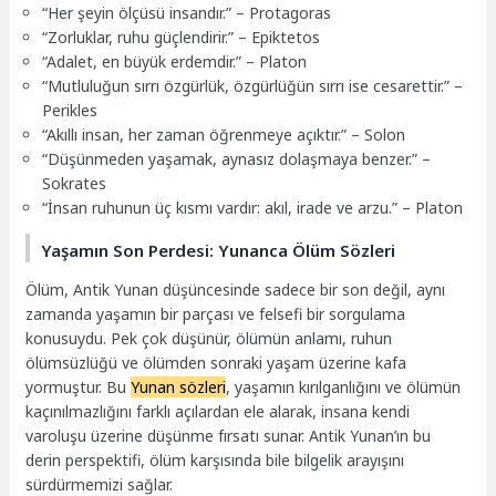
“Her şeyin ölçüsü insandır.” – Protagoras
“Zorluklar, ruhu güçlendirir.” – Epiktetos
“Adalet, en büyük erdemdir.” – Platon
“Mutluluğun sırrı özgürlük, özgürlüğün sırrı ise cesarettir.” –
Perikles
“Akıllı insan, her zaman öğrenmeye açıktır.” – Solon
“Düşünmeden yaşamak, aynasız dolaşmaya benzer.” –
Sokrates
“İnsan ruhunun üç kısmı vardır: akıl, irade ve arzu.” – Platon
Yaşamın Son Perdesi: Yunanca Ölüm Sözleri
Ölüm, Antik Yunan düşüncesinde sadece bir son değil, aynı
zamanda yaşamın bir parçası ve felsefi bir sorgulama
konusuydu. Pek çok düşünür, ölümün anlamı, ruhun
ölümsüzlüğü ve ölümden sonraki yaşam üzerine kafa
yormuştur. Bu
Yunan sözleri
, yaşamın kırılganlığını ve ölümün
kaçınılmazlığını farklı açılardan ele alarak, insana kendi
varoluşu üzerine düşünme fırsatı sunar. Antik Yunan’ın bu
derin perspektifi, ölüm karşısında bile bilgelik arayışını
sürdürmemizi sağlar.