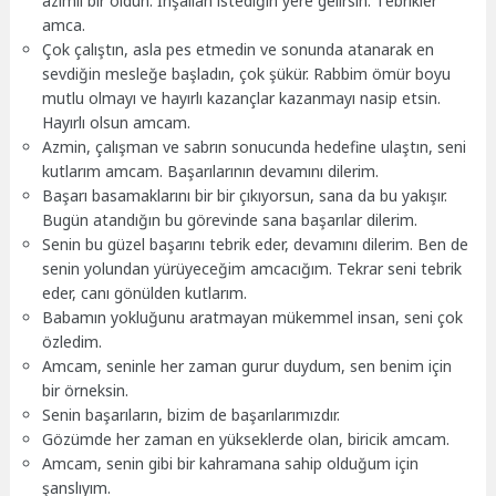
azimli bir oldun. İnşallah istediğin yere gelirsin. Tebrikler
amca.
Çok çalıştın, asla pes etmedin ve sonunda atanarak en
sevdiğin mesleğe başladın, çok şükür. Rabbim ömür boyu
mutlu olmayı ve hayırlı kazançlar kazanmayı nasip etsin.
Hayırlı olsun amcam.
Azmin, çalışman ve sabrın sonucunda hedefine ulaştın, seni
kutlarım amcam. Başarılarının devamını dilerim.
Başarı basamaklarını bir bir çıkıyorsun, sana da bu yakışır.
Bugün atandığın bu görevinde sana başarılar dilerim.
Senin bu güzel başarını tebrik eder, devamını dilerim. Ben de
senin yolundan yürüyeceğim amcacığım. Tekrar seni tebrik
eder, canı gönülden kutlarım.
Babamın yokluğunu aratmayan mükemmel insan, seni çok
özledim.
Amcam, seninle her zaman gurur duydum, sen benim için
bir örneksin.
Senin başarıların, bizim de başarılarımızdır.
Gözümde her zaman en yükseklerde olan, biricik amcam.
Amcam, senin gibi bir kahramana sahip olduğum için
şanslıyım.