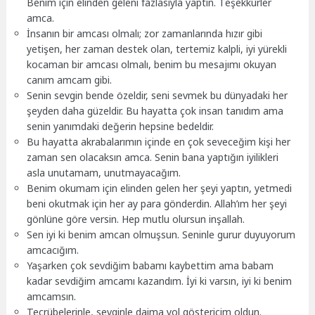
Benim için elinden geleni fazlasıyla yaptın. Teşekkürler
amca.
İnsanın bir amcası olmalı; zor zamanlarında hızır gibi
yetişen, her zaman destek olan, tertemiz kalpli, iyi yürekli
kocaman bir amcası olmalı, benim bu mesajımı okuyan
canım amcam gibi.
Senin sevgin bende özeldir, seni sevmek bu dünyadaki her
şeyden daha güzeldir. Bu hayatta çok insan tanıdım ama
senin yanımdaki değerin hepsine bedeldir.
Bu hayatta akrabalarımın içinde en çok seveceğim kişi her
zaman sen olacaksın amca. Senin bana yaptığın iyilikleri
asla unutamam, unutmayacağım.
Benim okumam için elinden gelen her şeyi yaptın, yetmedi
beni okutmak için her ay para gönderdin. Allah’ım her şeyi
gönlüne göre versin. Hep mutlu olursun inşallah.
Sen iyi ki benim amcan olmuşsun. Seninle gurur duyuyorum
amcacığım.
Yaşarken çok sevdiğim babamı kaybettim ama babam
kadar sevdiğim amcamı kazandım. İyi ki varsın, iyi ki benim
amcamsın.
Tecrübelerinle, sevginle daima yol göstericim oldun.