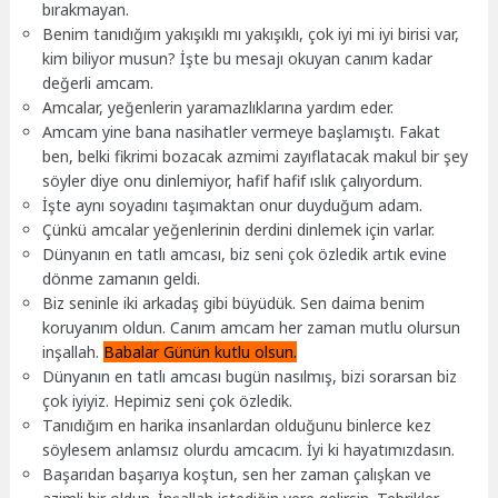
bırakmayan.
Benim tanıdığım yakışıklı mı yakışıklı, çok iyi mi iyi birisi var,
kim biliyor musun? İşte bu mesajı okuyan canım kadar
değerli amcam.
Amcalar, yeğenlerin yaramazlıklarına yardım eder.
Amcam yine bana nasihatler vermeye başlamıştı. Fakat
ben, belki fikrimi bozacak azmimi zayıflatacak makul bir şey
söyler diye onu dinlemiyor, hafif hafif ıslık çalıyordum.
İşte aynı soyadını taşımaktan onur duyduğum adam.
Çünkü amcalar yeğenlerinin derdini dinlemek için varlar.
Dünyanın en tatlı amcası, biz seni çok özledik artık evine
dönme zamanın geldi.
Biz seninle iki arkadaş gibi büyüdük. Sen daima benim
koruyanım oldun. Canım amcam her zaman mutlu olursun
inşallah.
Babalar Günün kutlu olsun.
Dünyanın en tatlı amcası bugün nasılmış, bizi sorarsan biz
çok iyiyiz. Hepimiz seni çok özledik.
Tanıdığım en harika insanlardan olduğunu binlerce kez
söylesem anlamsız olurdu amcacım. İyi ki hayatımızdasın.
Başarıdan başarıya koştun, sen her zaman çalışkan ve