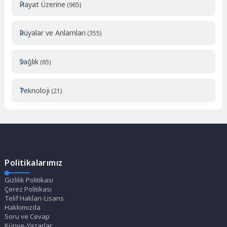
Hayat Üzerine
(965)
Rüyalar ve Anlamları
(355)
Sağlık
(65)
Teknoloji
(21)
Politikalarımız
Gizlilik Politikası
Çerez Politikası
Telif Hakları-Lisans
Hakkımızda
Soru ve Cevap
Künye-Yazarlar