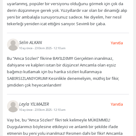
uyarlanmış, popüler bir versiyonu olduğunu görmek için çok da
derin düşünmeye gerek yok. Yüzyıllardır var olan bir dinamiği alıp
yeni bir ambalajla sunuyorsunuz sadece. Ne diyelim, her nesil
tekerleği yeniden icat ettiğini sanıyor. Sevimli bir çaba.
Selin ALKAN
Yanıtla
10 ay önce
- 23 Ekim 2025 - 12:10 am
Bu “Amca Sözleri” fikrine BAYILDIM!!! Gerçekten inanılmaz,
dahiyane ve kalpleri ısıtan bir düşünce! Amcamla olan eşsiz
bağımızı kutlamak için bu harika sözleri kullanmaya
SABIRSIZLANIYORUM! Kesinlikle denemeliyim, müthiş bir fikir,
şimdiden çok heyecanlandım!
Leyla YILMAZER
Yanıtla
10 ay önce
- 23 Ekim 2025 - 12:10 am
Vay be, bu “Amca Sözleri” fikri tek kelimeyle MÜKEMMEL!
Duygularımızı böylesine etkileyici ve anlamlı bir şekilde ifade
etmenin bu yeni yolu inanılmaz! Resmen dahi bir fikir! Amcamla