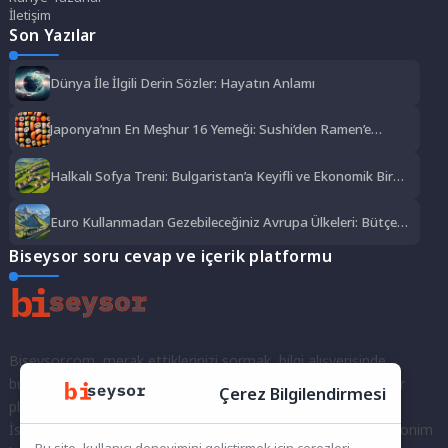
İletişim
Son Yazılar
Dünya İle İlgili Derin Sözler: Hayatın Anlamı
Japonya’nın En Meşhur 16 Yemeği: Sushi’den Ramen’e
Lezzet Şöleni
Halkalı Sofya Treni: Bulgaristan’a Keyifli ve Ekonomik Bir
Yolculuk
Euro Kullanmadan Gezebileceğiniz Avrupa Ülkeleri: Bütçe
Dostu Rotalar
Biseysor soru cevap ve içerik platformu
Biseysor.com, merak ettiklerinizi sormak, bilgi alışverişinde
bulunmak ve fikirlerinizi paylaşmak için bir araya geldiğimiz bir
Çerez Bilgilendirmesi
platformdur.
İster kayıtlı bir kullanıcı olarak topluluğumuza katılın, ister anonim