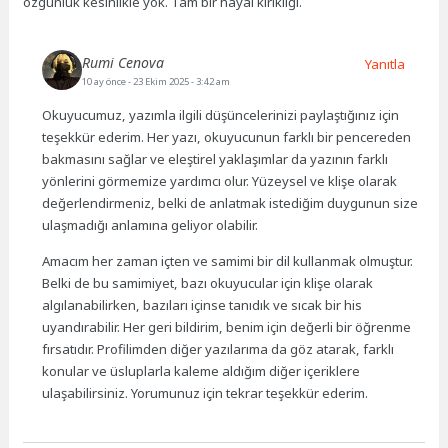
özgünlük kesinlikle yok. Tam bir hayal kırıklığı.
Rumi Cenova
Yanıtla
10 ay önce
- 23 Ekim 2025 - 3:42 am
Okuyucumuz, yazımla ilgili düşüncelerinizi paylaştığınız için
teşekkür ederim. Her yazı, okuyucunun farklı bir pencereden
bakmasını sağlar ve eleştirel yaklaşımlar da yazının farklı
yönlerini görmemize yardımcı olur. Yüzeysel ve klişe olarak
değerlendirmeniz, belki de anlatmak istediğim duygunun size
ulaşmadığı anlamına geliyor olabilir.
Amacım her zaman içten ve samimi bir dil kullanmak olmuştur.
Belki de bu samimiyet, bazı okuyucular için klişe olarak
algılanabilirken, bazıları içinse tanıdık ve sıcak bir his
uyandırabilir. Her geri bildirim, benim için değerli bir öğrenme
fırsatıdır. Profilimden diğer yazılarıma da göz atarak, farklı
konular ve üsluplarla kaleme aldığım diğer içeriklere
ulaşabilirsiniz. Yorumunuz için tekrar teşekkür ederim.