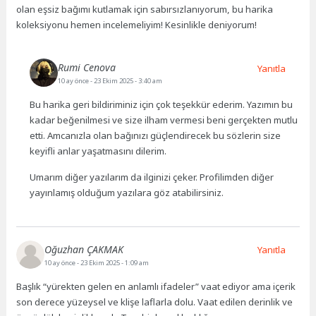
olan eşsiz bağımı kutlamak için sabırsızlanıyorum, bu harika
koleksiyonu hemen incelemeliyim! Kesinlikle deniyorum!
Rumi Cenova
Yanıtla
10 ay önce
- 23 Ekim 2025 - 3:40 am
Bu harika geri bildiriminiz için çok teşekkür ederim. Yazımın bu
kadar beğenilmesi ve size ilham vermesi beni gerçekten mutlu
etti. Amcanızla olan bağınızı güçlendirecek bu sözlerin size
keyifli anlar yaşatmasını dilerim.
Umarım diğer yazılarım da ilginizi çeker. Profilimden diğer
yayınlamış olduğum yazılara göz atabilirsiniz.
Oğuzhan ÇAKMAK
Yanıtla
10 ay önce
- 23 Ekim 2025 - 1:09 am
Başlık “yürekten gelen en anlamlı ifadeler” vaat ediyor ama içerik
son derece yüzeysel ve klişe laflarla dolu. Vaat edilen derinlik ve