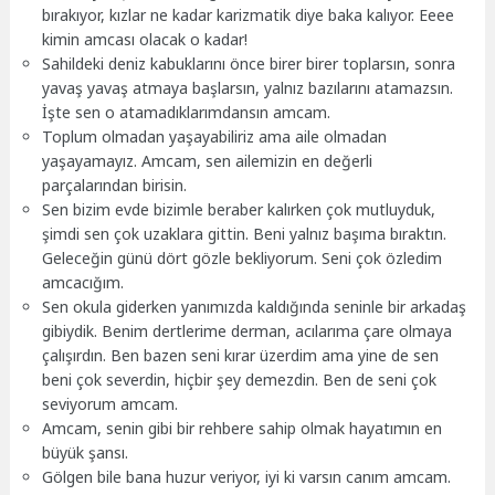
bırakıyor, kızlar ne kadar karizmatik diye baka kalıyor. Eeee
kimin amcası olacak o kadar!
Sahildeki deniz kabuklarını önce birer birer toplarsın, sonra
yavaş yavaş atmaya başlarsın, yalnız bazılarını atamazsın.
İşte sen o atamadıklarımdansın amcam.
Toplum olmadan yaşayabiliriz ama aile olmadan
yaşayamayız. Amcam, sen ailemizin en değerli
parçalarından birisin.
Sen bizim evde bizimle beraber kalırken çok mutluyduk,
şimdi sen çok uzaklara gittin. Beni yalnız başıma bıraktın.
Geleceğin günü dört gözle bekliyorum. Seni çok özledim
amcacığım.
Sen okula giderken yanımızda kaldığında seninle bir arkadaş
gibiydik. Benim dertlerime derman, acılarıma çare olmaya
çalışırdın. Ben bazen seni kırar üzerdim ama yine de sen
beni çok severdin, hiçbir şey demezdin. Ben de seni çok
seviyorum amcam.
Amcam, senin gibi bir rehbere sahip olmak hayatımın en
büyük şansı.
Gölgen bile bana huzur veriyor, iyi ki varsın canım amcam.