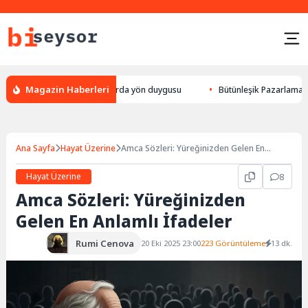
Magazin Haberleri
ek yön bulması, hayvanlarda yön duygusu
Bütünleşik Pazarlama: Markala
Ana Sayfa
Hayat Üzerine
Amca Sözleri: Yüreğinizden Gelen En
Anlamlı İfadeler
Hayat Üzerine
8
Amca Sözleri: Yüreğinizden
Gelen En Anlamlı İfadeler
Rumi Cenova
20 Eki 2025 23:00
223 Görüntüleme
13 dk.