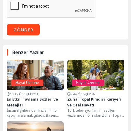
GÖNDER
Benzer Yazılar
Hayat Üzerine
Hayat Üzerine
10 Ay Önce
11211
9 Ay Önce
1187
En Etkili Tavlama Sözleri ve
Zuhal Topal Kimdir? Kariyeri
Mesajları
ve Özel Hayatı
İnsan ilişkilerinde ilk izlenim, bir
Türk televizyonlarının sevilen
kapıyı aralamak gibidir. Bazen
yüzlerinden biri olan Zuhal Topal,
doğru zamanda söylenen tek bir
oyunculuktan sunuculuğa uzanan
cümle,...
geniş kariyeriyle izleyicilerin
gönlünde...