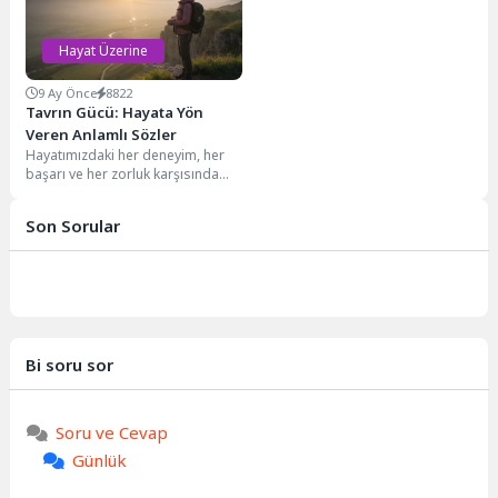
Hayat Üzerine
9 Ay Önce
8822
Tavrın Gücü: Hayata Yön
Veren Anlamlı Sözler
Hayatımızdaki her deneyim, her
başarı ve her zorluk karşısında
takındığımız tavır, yolculuğumuzun
belirleyici mihenk taşıdır....
Son Sorular
Bi soru sor
Soru ve Cevap
Günlük