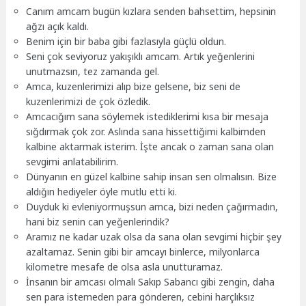
Canım amcam bugün kızlara senden bahsettim, hepsinin
ağzı açık kaldı.
Benim için bir baba gibi fazlasıyla güçlü oldun.
Seni çok seviyoruz yakışıklı amcam. Artık yeğenlerini
unutmazsın, tez zamanda gel.
Amca, kuzenlerimizi alıp bize gelsene, biz seni de
kuzenlerimizi de çok özledik.
Amcacığım sana söylemek istediklerimi kısa bir mesaja
sığdırmak çok zor. Aslında sana hissettiğimi kalbimden
kalbine aktarmak isterim. İşte ancak o zaman sana olan
sevgimi anlatabilirim.
Dünyanın en güzel kalbine sahip insan sen olmalısın. Bize
aldığın hediyeler öyle mutlu etti ki.
Duyduk ki evleniyormuşsun amca, bizi neden çağırmadın,
hani biz senin can yeğenlerindik?
Aramız ne kadar uzak olsa da sana olan sevgimi hiçbir şey
azaltamaz. Senin gibi bir amcayı binlerce, milyonlarca
kilometre mesafe de olsa asla unutturamaz.
İnsanın bir amcası olmalı Sakıp Sabancı gibi zengin, daha
sen para istemeden para gönderen, cebini harçlıksız