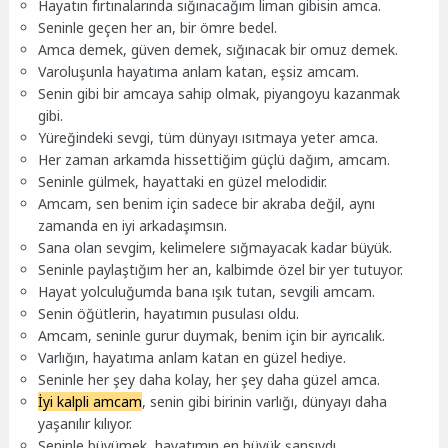
Hayatın fırtınalarında sığınacağım liman gibisin amca.
Seninle geçen her an, bir ömre bedel.
Amca demek, güven demek, sığınacak bir omuz demek.
Varoluşunla hayatıma anlam katan, eşsiz amcam.
Senin gibi bir amcaya sahip olmak, piyangoyu kazanmak
gibi.
Yüreğindeki sevgi, tüm dünyayı ısıtmaya yeter amca.
Her zaman arkamda hissettiğim güçlü dağım, amcam.
Seninle gülmek, hayattaki en güzel melodidir.
Amcam, sen benim için sadece bir akraba değil, aynı
zamanda en iyi arkadaşımsın.
Sana olan sevgim, kelimelere sığmayacak kadar büyük.
Seninle paylaştığım her an, kalbimde özel bir yer tutuyor.
Hayat yolculuğumda bana ışık tutan, sevgili amcam.
Senin öğütlerin, hayatımın pusulası oldu.
Amcam, seninle gurur duymak, benim için bir ayrıcalık.
Varlığın, hayatıma anlam katan en güzel hediye.
Seninle her şey daha kolay, her şey daha güzel amca.
İyi kalpli amcam
, senin gibi birinin varlığı, dünyayı daha
yaşanılır kılıyor.
Seninle büyümek, hayatımın en büyük şansıydı.