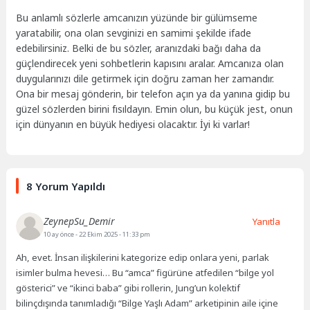
Bu anlamlı sözlerle amcanızın yüzünde bir gülümseme
yaratabilir, ona olan sevginizi en samimi şekilde ifade
edebilirsiniz. Belki de bu sözler, aranızdaki bağı daha da
güçlendirecek yeni sohbetlerin kapısını aralar. Amcanıza olan
duygularınızı dile getirmek için doğru zaman her zamandır.
Ona bir mesaj gönderin, bir telefon açın ya da yanına gidip bu
güzel sözlerden birini fısıldayın. Emin olun, bu küçük jest, onun
için dünyanın en büyük hediyesi olacaktır. İyi ki varlar!
8 Yorum Yapıldı
ZeynepSu_Demir
Yanıtla
10 ay önce
- 22 Ekim 2025 - 11:33 pm
Ah, evet. İnsan ilişkilerini kategorize edip onlara yeni, parlak
isimler bulma hevesi… Bu “amca” figürüne atfedilen “bilge yol
gösterici” ve “ikinci baba” gibi rollerin, Jung’un kolektif
bilinçdışında tanımladığı “Bilge Yaşlı Adam” arketipinin aile içine