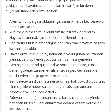
kelimelere sığmaz. Onların desteği, gülüşleri ve samimi
yaklaşımları, hayatımızı daha anlamlı kılar. İşte bu derin
duyguları ifade eden özel sözler:
Ailemizin bir parçası olduğun için sana binlerce kez teşekkür
ederiz amcacım.
Yürümeyi bilmezdim, ellerini sımsıkı tutarak öğrendim.
Hayata tutunmak için tek el senin ellerindi amca.
Sen tarifsiz birisin amcacığım, seni tanımak hayatımıza renk
katmak gibi oldu.
Hayat güzel olduğu gibi, babamızın yokluğunda her zaman
yanımızda olup kendi çocuğundan dahi esirgemedin.
Ben hiç nasıl güzel gülünür diye sormadım birine, çünkü
benim güldüğü zaman etrafına ışık saçan, çevresini bile
mutlu eden gülüşü güzel amcam var.
Sen geleceksin diye metrelerce kırmızı halı dokutturuyorum,
tüm çiçeklere haber saldım her yeri süsleyin amcam
gelecek diye. Seni çok özledik.
Dünyanın en değerli insanısın, iyi kalpli, merhamet yürekli
babacan birisisin. Seni anlatmaya devam etsem kelimeler
yetmez amca.