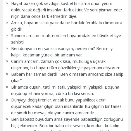
Hayat bazen çok sevdiğin kaybettirir ama onun yerini
dolduracak değerli insanları fark ettirir. Ve seni pişman eder
niçin daha önce fark etmedim diye.
Amca, hayatın sıcak yazında bir bardak ferahlatıcı limonata
gibidir.
Sanırım amcam muhtemelen hayatımdaki en büyük etkiye
sahipti.
Ben dünyanın en şanslı insanıyım, neden mi? Benim iyi
kalpli, kocaman yürekli bir amcam var.
Canım amcam, zaman çok kısa, mutluluğa uçarak
ulaşmanı, bu hayatı tüm güzellikleriyle yaşamanı diliyorum.
Babam her zaman derdi: “Ben olmasam amcanız size sahip
çıkar.”
Bir amca düşün, tatlı mı tatlı, yakışıklı mı yakışıklı. Boşuna
düşünüp zihnini yorma, çünkü bu kişi sensin.
Dünyayı değiştirenler, ancak bunu yapabileceklerini
düşünecek kadar çılgın olan insanlardır. Bu çılgının bir tanesi
de şimdi bu mesajı okuyan canım amcamdır.
Ben babasız büyüdüm ama sayende babasızlığın zorluğunu
hiç çekmedim. Beni bir baba gibi sevdin, korudun, kolladın.