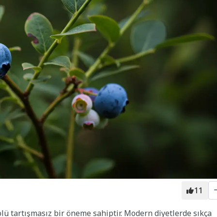
11
lü tartışmasız bir öneme sahiptir. Modern diyetlerde sıkça