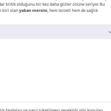
dar kritik olduğunu bir kez daha gözler önüne seriyor. Bu
 biri olan
yaban mersini
, hem lezzeti hem de sağlık
k faydaları ve nasıl tüketilmesi gerektiği gibi konuları