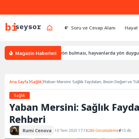
Soru ve Cevap Alanı
Hayat
Magazin Haberleri
l yön bulur, leylek yön bulması, hayvanlarda yön duygusu
B
Ana Sayfa
Sağlık
Yaban Mersini: Sağlık Faydaları, Besin Değeri ve T
Sağlık
Yaban Mersini: Sağlık Fayda
Rehberi
Rumi Cenova
10 Tem 2025 17:18
286 Görüntüleme
10 dk.