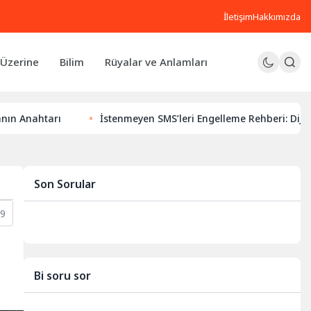
İletişim
Hakkımızda
Üzerine
Bilim
Rüyalar ve Anlamları
rı
İstenmeyen SMS’leri Engelleme Rehberi: Dijital Huzurun
Son Sorular
9
Bi soru sor