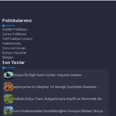
Politikalarımız
Gizlilik Politikası
Çerez Politikası
Telif Hakları-Lisans
Hakkımızda
Soru ve Cevap
Künye-Yazarlar
İletişim
Son Yazılar
Dünya İle İlgili Derin Sözler: Hayatın Anlamı
Japonya’nın En Meşhur 16 Yemeği: Sushi’den Ramen’e
Lezzet Şöleni
Halkalı Sofya Treni: Bulgaristan’a Keyifli ve Ekonomik Bir
Yolculuk
Euro Kullanmadan Gezebileceğiniz Avrupa Ülkeleri: Bütçe
Dostu Rotalar