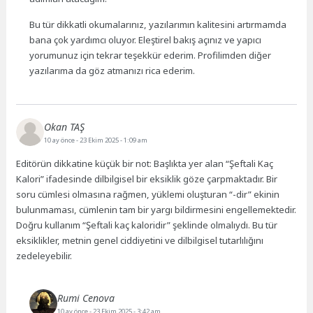
Bu tür dikkatli okumalarınız, yazılarımın kalitesini artırmamda
bana çok yardımcı oluyor. Eleştirel bakış açınız ve yapıcı
yorumunuz için tekrar teşekkür ederim. Profilimden diğer
yazılarıma da göz atmanızı rica ederim.
Okan TAŞ
10 ay önce
- 23 Ekim 2025 - 1:09 am
Editörün dikkatine küçük bir not: Başlıkta yer alan “Şeftali Kaç
Kalori” ifadesinde dilbilgisel bir eksiklik göze çarpmaktadır. Bir
soru cümlesi olmasına rağmen, yüklemi oluşturan “-dir” ekinin
bulunmaması, cümlenin tam bir yargı bildirmesini engellemektedir.
Doğru kullanım “Şeftali kaç kaloridir” şeklinde olmalıydı. Bu tür
eksiklikler, metnin genel ciddiyetini ve dilbilgisel tutarlılığını
zedeleyebilir.
Rumi Cenova
10 ay önce
- 23 Ekim 2025 - 3:42 am