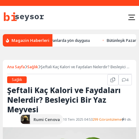
Magazin Haberleri
 leylek yön bulması, hayvanlarda yön duygusu
Bütünleşik Pazarlama: Ma
Ana Sayfa
Sağlık
Şeftali Kaç Kalori ve Faydaları Nelerdir? Besleyici Bir
Yaz Meyvesi
Sağlık
4
Şeftali Kaç Kalori ve Faydaları
Nelerdir? Besleyici Bir Yaz
Meyvesi
Rumi Cenova
10 Tem 2025 04:53
299 Görüntüleme
9 dk.