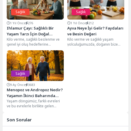
Sağlık
Sağlık
1 Yıl Önce
276
1 Yıl Önce
212
Ihlamur Çayı: Sağlıklı Bir
Ayva Neye İyi Gelir? Faydaları
Yaşam Tarzı İçin Doğal
ve Besin Değeri
Kilo verme, sağlıklı beslenme ve
Kilo verme ve sağlıklı yaşam
Destekçi Nedir?
genel iyi oluş hedeflerine
yolculuğumuzda, doğanın bize
ulaşmada doğal destekleyicilerin
sunduğu mucizeleri keşfetmek
rolü oldukça büyüktür....
büyük önem taşır. Bu...
Sağlık
9 Ay Önce
3683
Menopoz ve Andropoz Nedir?
Yaşamın İkinci Baharında
Yaşam döngümüz, farklı evreleri
Değişimler
ve bu evrelerle birlikte gelen
doğal değişimleri barındırır. Bu
değişimlerin en...
Son Sorular