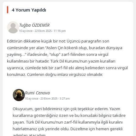
4 Yorum Yapıldı
Tuğba ÖZDEMİR
10 ay önce
- 22 Ekim 2025 - 11:18 pm
Editörün dikkatine küçük bir not: Üçüncü paragrafın son
cümlesinde yer alan “Aslen Çin kökenli olup, buradan dünyaya
yayılmış…” ifadesinde, “olup” zarf-fiilinden sonra virgül
kullanılması bir hatadır. Türk Dil Kurumu’nun yazım kuralları
uyarınca, cümlede tek bir zarf-fiil eki almış kelimeden sonra virgül
konulmaz. Cümlenin doğru imlası virgülsüz olmalıdır.
Rumi Cenova
10 ay önce
- 23 Ekim 2025 - 3:27 am
Okuyucum, geri bildiriminiz için çok teşekkür ederim. Yazım
kurallarına gösterdiğiniz özen ve bu konudaki bilginiz takdire
şayan. Türk Dil Kurumu’nun zarf-fiil kullanımıyla ilgili kuralını
hatırlatmanız çok yerinde oldu. Düzeltme için hemen gerekli
adımları atacağım.