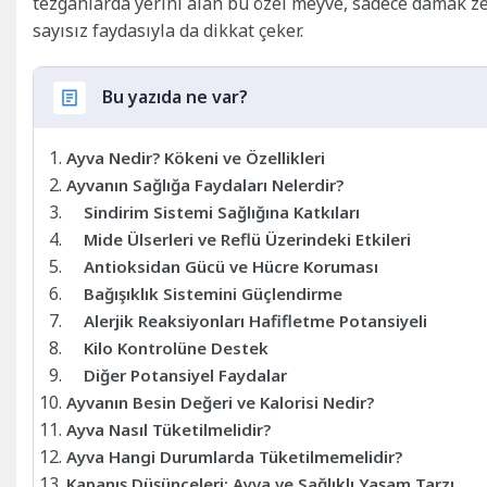
tezgahlarda yerini alan bu özel meyve, sadece damak z
sayısız faydasıyla da dikkat çeker.
Bu yazıda ne var?
Ayva Nedir? Kökeni ve Özellikleri
Ayvanın Sağlığa Faydaları Nelerdir?
Sindirim Sistemi Sağlığına Katkıları
Mide Ülserleri ve Reflü Üzerindeki Etkileri
Antioksidan Gücü ve Hücre Koruması
Bağışıklık Sistemini Güçlendirme
Alerjik Reaksiyonları Hafifletme Potansiyeli
Kilo Kontrolüne Destek
Diğer Potansiyel Faydalar
Ayvanın Besin Değeri ve Kalorisi Nedir?
Ayva Nasıl Tüketilmelidir?
Ayva Hangi Durumlarda Tüketilmemelidir?
Kapanış Düşünceleri: Ayva ve Sağlıklı Yaşam Tarzı