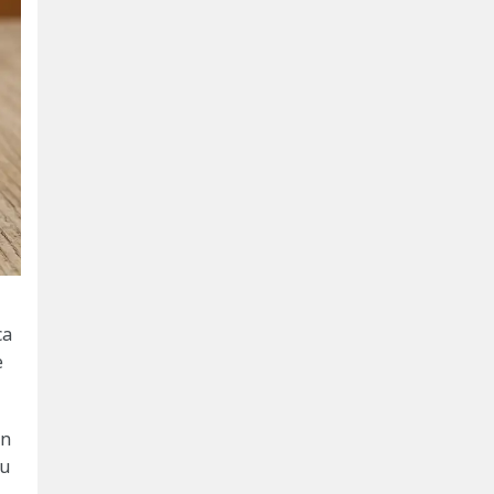
ca
e
ün
lu