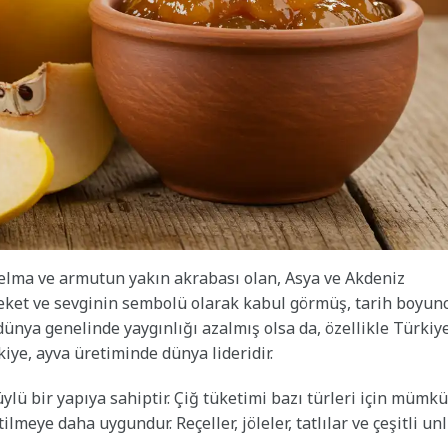
 elma ve armutun yakın akrabası olan, Asya ve Akdeniz
reket ve sevginin sembolü olarak kabul görmüş, tarih boyun
ünya genelinde yaygınlığı azalmış olsa da, özellikle Türkiy
kiye, ayva üretiminde dünya lideridir.
üylü bir yapıya sahiptir. Çiğ tüketimi bazı türleri için mümk
ilmeye daha uygundur. Reçeller, jöleler, tatlılar ve çeşitli un