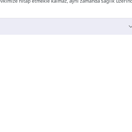
evkimize hitap etmekle kalmaz, aynı zamanda sağlık üzerin