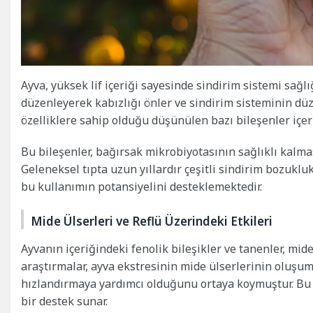
Ayva, yüksek lif içeriği sayesinde sindirim sistemi sağlığ
düzenleyerek kabızlığı önler ve sindirim sisteminin düz
özelliklere sahip olduğu düşünülen bazı bileşenler içeri
Bu bileşenler, bağırsak mikrobiyotasının sağlıklı kalm
Geleneksel tıpta uzun yıllardır çeşitli sindirim bozuklu
bu kullanımın potansiyelini desteklemektedir.
Mide Ülserleri ve Reflü Üzerindeki Etkileri
Ayvanın içeriğindeki fenolik bileşikler ve tanenler, mid
araştırmalar, ayva ekstresinin mide ülserlerinin oluşu
hızlandırmaya yardımcı olduğunu ortaya koymuştur. Bu özel
bir destek sunar.