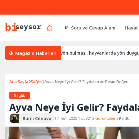
Soru ve Cevap Alanı
Hayat
Magazin Haberleri
yön bulur, leylek yön bulması, hayvanlarda yön duygusu
Bü
Ana Sayfa
Sağlık
Ayva Neye İyi Gelir? Faydaları ve Besin Değeri
Sağlık
Ayva Neye İyi Gelir? Faydal
Rumi Cenova
17 Tem 2025 12:53
213 Görüntüleme
9 dk.