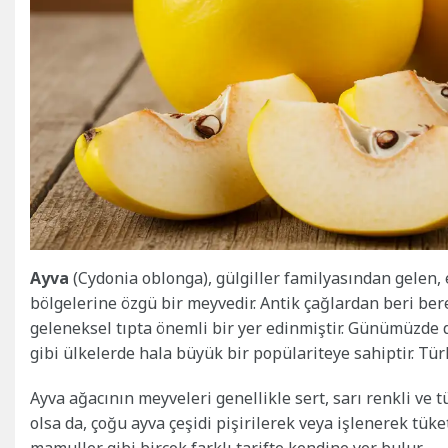
Ayva
(Cydonia oblonga), gülgiller familyasından gelen,
bölgelerine özgü bir meyvedir. Antik çağlardan beri be
geleneksel tıpta önemli bir yer edinmiştir. Günümüzde d
gibi ülkelerde hala büyük bir popülariteye sahiptir. Tür
Ayva ağacının meyveleri genellikle sert, sarı renkli ve t
olsa da, çoğu ayva çeşidi pişirilerek veya işlenerek tüket
mamuller gibi birçok farklı tarifte kendine yer bulur.