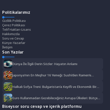
Politikalarımız
Gizlilik Politikası
Çerez Politikası
Telif Hakları-Lisans
Hakkımızda
Soru ve Cevap
Künye-Yazarlar
İletişim
Son Yazılar
Dünya İle İlgili Derin Sözler: Hayatın Anlamı
Japonya’nın En Meşhur 16 Yemeği: Sushi’den Ramen’e
Lezzet Şöleni
Halkalı Sofya Treni: Bulgaristan’a Keyifli ve Ekonomik Bir
Yolculuk
Euro Kullanmadan Gezebileceğiniz Avrupa Ülkeleri: Bütçe
Dostu Rotalar
Biseysor soru cevap ve içerik platformu