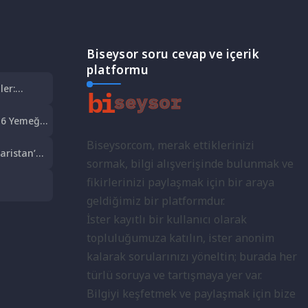
Biseysor soru cevap ve içerik
platformu
ler:
6 Yemeği:
t Şöleni
Biseysor.com, merak ettiklerinizi
aristan’a
sormak, bilgi alışverişinde bulunmak ve
olculuk
fikirlerinizi paylaşmak için bir araya
lkeleri:
geldiğimiz bir platformdur.
İster kayıtlı bir kullanıcı olarak
topluluğumuza katılın, ister anonim
kalarak sorularınızı yöneltin; burada her
türlü soruya ve tartışmaya yer var.
Bilgiyi keşfetmek ve paylaşmak için bize