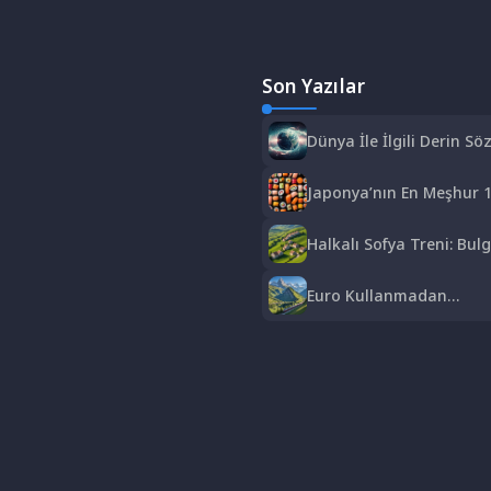
Son Yazılar
Dünya İle İlgili Derin Söz
Hayatın Anlamı
Japonya’nın En Meşhur 1
Sushi’den Ramen’e Lezze
Halkalı Sofya Treni: Bulg
Keyifli ve Ekonomik Bir Y
Euro Kullanmadan
Gezebileceğiniz Avrupa Ü
Bütçe Dostu Rotalar